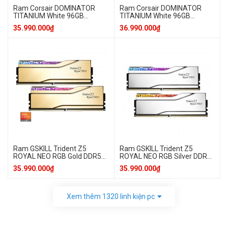
Ram Corsair DOMINATOR
Ram Corsair DOMINATOR
TITANIUM White 96GB
TITANIUM White 96GB
2x48GB 6400MT/s DDR5
2x48GB 6600MT/s DDR5
35.990.000₫
36.990.000₫
Ram GSKILL Trident Z5
Ram GSKILL Trident Z5
ROYAL NEO RGB Gold DDR5
ROYAL NEO RGB Silver DDR5
96GB (48GB x 2) 6000MHz
96GB (48GB x 2) 6000MHz
35.990.000₫
35.990.000₫
CL28 EXPO F5-
CL28 EXPO F5-
6000J2836F48GX2-TR5NG (
6000J2836F48GX2-TR5NS (
Expo/ XMP )
Expo/ XMP )
Xem thêm
1320
linh kiện pc