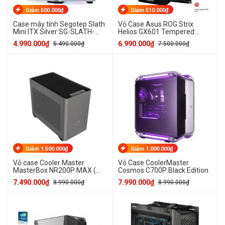
Giảm 500.000₫
Giảm 510.000₫
Case máy tính Segotep Slath
Vỏ Case Asus ROG Strix
Mini ITX Silver SG-SLATH-
Helios GX601 Tempered
MINI
Glass Gaming (Mid
4.990.000₫
6.990.000₫
5.490.000₫
7.500.000₫
Tower/Màu Đen/Led RGB)
Giảm 1.500.000₫
Giảm 1.000.000₫
Vỏ case Cooler Master
Vỏ Case CoolerMaster
MasterBox NR200P MAX (
Cosmos C700P Black Edition
Mini ITX Tower/Màu Đen/
7.490.000₫
7.990.000₫
8.990.000₫
8.990.000₫
PCIe Gen4, SFX 850W, AIO
280mm)