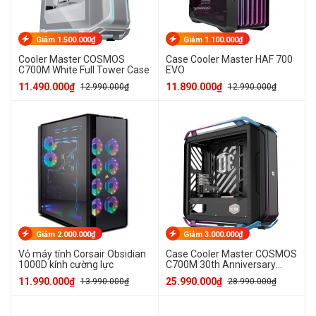
Giảm 1.500.000₫
Giảm 1.100.000₫
Cooler Master COSMOS
Case Cooler Master HAF 700
C700M White Full Tower Case
EVO
11.490.000₫
11.890.000₫
12.990.000₫
12.990.000₫
Giảm 2.000.000₫
Giảm 3.000.000₫
Vỏ máy tính Corsair Obsidian
Case Cooler Master COSMOS
1000D kính cường lực
C700M 30th Anniversary
Limited Edition
11.990.000₫
25.990.000₫
13.990.000₫
28.990.000₫