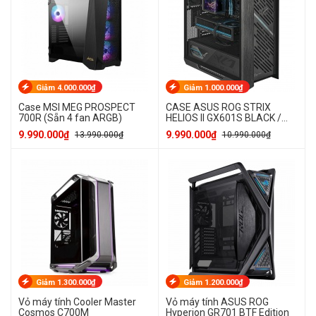
Giảm 4.000.000₫
Giảm 1.000.000₫
Case MSI MEG PROSPECT
CASE ASUS ROG STRIX
700R (Sẵn 4 fan ARGB)
HELIOS II GX601S BLACK /
WHITE
9.990.000₫
9.990.000₫
13.990.000₫
10.990.000₫
Giảm 1.300.000₫
Giảm 1.200.000₫
Vỏ máy tính Cooler Master
Vỏ máy tính ASUS ROG
Cosmos C700M
Hyperion GR701 BTF Edition