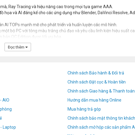
mà, Ray Tracing và hiệu năng cao trong mọi tựa game AAA.
 đồ họa và AI đáng kể cho các ứng dụng như Blender, DaVinci Resolve, A
oán AI TOPs mạnh mẽ cho phát triển và huấn luyện các mô hình.
một bộ PC với tông màu trắng chủ đạo và yêu cầu linh kiện hiệu suất ca
 bản OC Edition được tối ưu hóa.
Đọc thêm
Chính sách Bảo hành & Đổi trả
Chính sách Đặt cọc & Hoàn tiền
Chính sách Giao hàng & Thanh toán
- AIO
Hướng dẫn mua hàng Online
n phòng
Mua hàng trả góp
ẻ
Chính sách bảo mật thông tin khác
 - Laptop
Chính sách mở hộp các sản phẩm A