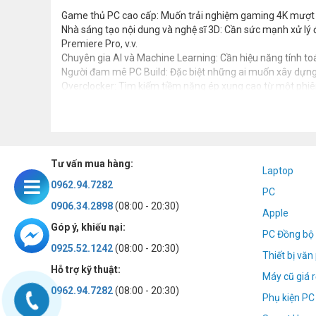
Game thủ PC cao cấp: Muốn trải nghiệm gaming 4K mượt 
Nhà sáng tạo nội dung và nghệ sĩ 3D: Cần sức mạnh xử lý
Premiere Pro, v.v.
Chuyên gia AI và Machine Learning: Cần hiệu năng tính t
Người đam mê PC Build: Đặc biệt những ai muốn xây dựng 
Overclocker: Tìm kiếm tiềm năng ép xung cao từ một phiên
Tư vấn mua hàng:
Laptop
0962.94.7282
PC
0906.34.2898
(08:00 - 20:30)
Apple
Góp ý, khiếu nại:
PC Đồng bộ 
0925.52.1242
(08:00 - 20:30)
Thiết bị vă
Hỗ trợ kỹ thuật:
Máy cũ giá r
0962.94.7282
(08:00 - 20:30)
Phụ kiện PC