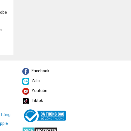
dobe
o.
Facebook
Zalo
Youtube
Tiktok
h hàng
pple