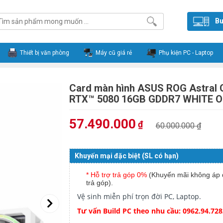
Bu
Thiết bị văn phòng
Máy cũ giá rẻ
Phụ kiện PC - Laptop
Card màn hình ASUS ROG Astral 
RTX™ 5080 16GB GDDR7 WHITE OC
57.490.000
₫
60.000.000 ₫
Khuyến mại đặc biệt (SL có hạn)
* Hỗ trợ trả góp 0%
(Khuyến mãi không áp 
trả góp).
Vệ sinh miễn phí trọn đời PC, Laptop.
Tư vấn Build PC theo nhu cầu: 0962.94.728