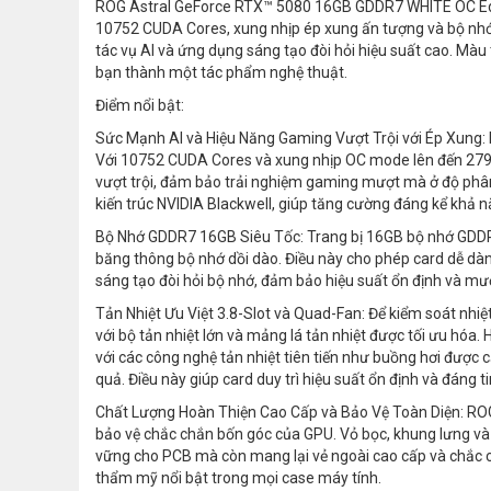
ROG Astral GeForce RTX™ 5080 16GB GDDR7 WHITE OC Edition
10752 CUDA Cores, xung nhịp ép xung ấn tượng và bộ nhớ
tác vụ AI và ứng dụng sáng tạo đòi hỏi hiệu suất cao. Màu
bạn thành một tác phẩm nghệ thuật.
Điểm nổi bật:
Sức Mạnh AI và Hiệu Năng Gaming Vượt Trội với Ép Xung: R
Với 10752 CUDA Cores và xung nhịp OC mode lên đến 2790
vượt trội, đảm bảo trải nghiệm gaming mượt mà ở độ phân
kiến trúc NVIDIA Blackwell, giúp tăng cường đáng kể khả n
Bộ Nhớ GDDR7 16GB Siêu Tốc: Trang bị 16GB bộ nhớ GDDR7
băng thông bộ nhớ dồi dào. Điều này cho phép card dễ dàng
sáng tạo đòi hỏi bộ nhớ, đảm bảo hiệu suất ổn định và mư
Tản Nhiệt Ưu Việt 3.8-Slot và Quad-Fan: Để kiểm soát nhiệt
với bộ tản nhiệt lớn và mảng lá tản nhiệt được tối ưu hóa
với các công nghệ tản nhiệt tiên tiến như buồng hơi được
quả. Điều này giúp card duy trì hiệu suất ổn định và đáng 
Chất Lượng Hoàn Thiện Cao Cấp và Bảo Vệ Toàn Diện: ROG
bảo vệ chắc chắn bốn góc của GPU. Vỏ bọc, khung lưng và
vững cho PCB mà còn mang lại vẻ ngoài cao cấp và chắc ch
thẩm mỹ nổi bật trong mọi case máy tính.