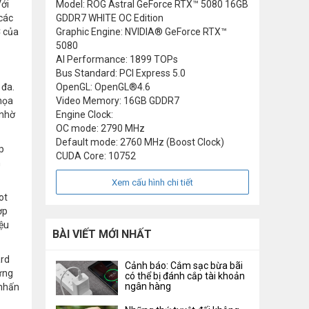
Với
Model: ROG Astral GeForce RTX™ 5080 16GB
các
GDDR7 WHITE OC Edition
C của
Graphic Engine: NVIDIA® GeForce RTX™
5080
AI Performance: 1899 TOPs
Bus Standard: PCI Express 5.0
 đa.
OpenGL: OpenGL®4.6
họa
Video Memory: 16GB GDDR7
 nhờ
Engine Clock:
OC mode: 2790 MHz
Default mode: 2760 MHz (Boost Clock)
p
CUDA Core: 10752
n
Xem cấu hình chi tiết
ot
ợp
iệu
BÀI VIẾT MỚI NHẤT
ard
Cảnh báo: Cắm sạc bừa bãi
ứng
có thể bị đánh cắp tài khoản
ngân hàng
 nhấn