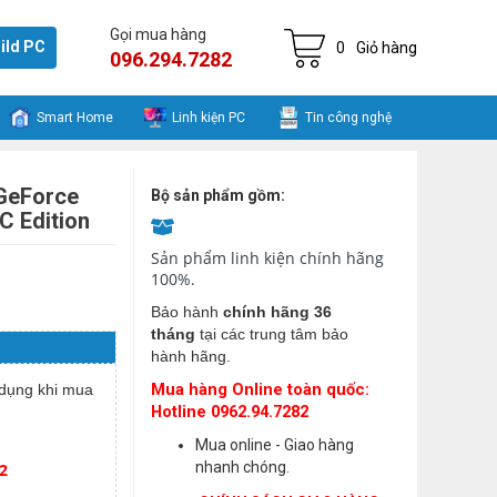
Gọi mua hàng
ild PC
0
Giỏ hàng
096.294.7282
Smart Home
Linh kiện PC
Tin công nghệ
GeForce
Bộ sản phẩm gồm:
 Edition
Sản phẩm linh kiện chính hãng
100%.
Bảo hành
chính hãng 36
tháng
tại các trung tâm bảo
hành hãng.
Mua hàng Online toàn quốc:
dụng khi mua
Hotline 0962.94.7282
Mua online - Giao hàng
nhanh chóng.
2