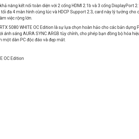
hả năng kết nối toàn diện với 2 cổng HDMI 2.1b và 3 cổng DisplayPort 2.
ợ tối đa 4 màn hình cùng lúc và HDCP Support 2.3, card này lý tưởng cho 
àm việc rộng lớn.
 RTX 5080 WHITE OC Edition là sự lựa chọn hoàn hảo cho các bản dựng 
 với ánh sáng AURA SYNC ARGB tùy chỉnh, cho phép bạn đồng bộ hóa hiệ
nên một dàn PC độc đáo và đẹp mắt.
E OC Edition