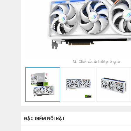
Click vào ảnh để phóng to
ĐẶC ĐIỂM NỔI BẬT