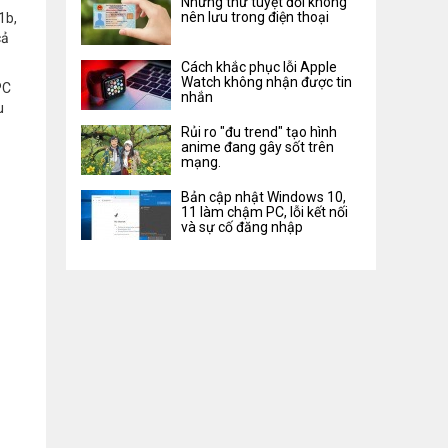
Những thứ tuyệt đối không
nên lưu trong điện thoại
1b,
cả
Cách khắc phục lỗi Apple
Watch không nhận được tin
PC
nhắn
u
Rủi ro "đu trend" tạo hình
anime đang gây sốt trên
mạng.
Bản cập nhật Windows 10,
11 làm chậm PC, lỗi kết nối
và sự cố đăng nhập