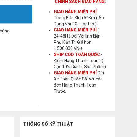
CHÍNH SÁCH GIAO HÀNG:
GIAO HÀNG MIỄN PHÍ
Trong Bán Kính 50Km ( Áp
Dụng Với PC - Laptop )
GIAO HÀNG MIỄN PHÍ
(
 hàng
24-48H ) Đối Với linh kiện -
Phụ Kiện Trị Giá hơn
1.500.000 VNĐ
SHIP COD TOÀN QUỐC
-
Kiểm Hàng Thanh Toán - (
Cọc 10% Giá Trị Sản Phẩm)
GIAO HÀNG MIỄN PHÍ
Gửi
Xe Toàn Quốc Đối Với các
đơn Hàng Thanh Toán
Trước
.
THÔNG SỐ KỸ THUẬT