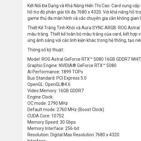
Kết Nối Đa Dạng và Khả Năng Hiển Thị Cao: Card cung cấp k
hỗ trợ độ phân giải tối đa 7680 x 4320. Với khả năng hỗ tr
game thủ đa màn hình và các chuyên gia cần không gian l
Thiết Kế Trắng Tinh Khôi và Aura SYNC ARGB: ROG Astral
màu trắng. Thiết kế toàn bộ màu trắng của card, kết hợp
ứng ánh sáng với các linh kiện khác trong hệ thống, tạo 
Thông số kỹ thuật:
Model: ROG Astral GeForce RTX™ 5080 16GB GDDR7 WHIT
Graphic Engine: NVIDIA® GeForce RTX™ 5080
AI Performance: 1899 TOPs
Bus Standard: PCI Express 5.0
OpenGL: OpenGL®4.6
Video Memory: 16GB GDDR7
Engine Clock:
OC mode: 2790 MHz
Default mode: 2760 MHz (Boost Clock)
CUDA Core: 10752
Memory Speed: 30 Gbps
Memory Interface: 256-bit
Resolution: Digital Max Resolution 7680 x 4320
Interface: