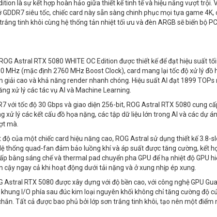
 là sự kết hợp hoàn hảo giữa thiết kế tinh tế và hiệu năng vượt trội. 
 GDDR7 siêu tốc, chiếc card này sẵn sàng chinh phục mọi tựa game 4K, 
 trắng tinh khôi cùng hệ thống tản nhiệt tối ưu và đèn ARGB sẽ biến bộ P
OG Astral RTX 5080 WHITE OC Edition được thiết kế để đạt hiệu suất tối
 MHz (mặc định 2760 MHz Boost Clock), card mang lại tốc độ xử lý đồ 
 giải cao và khả năng render nhanh chóng. Hiệu suất AI đạt 1899 TOPs
ăng xử lý các tác vụ AI và Machine Learning.
 với tốc độ 30 Gbps và giao diện 256-bit, ROG Astral RTX 5080 cung cấ
 xử lý các kết cấu đồ họa nặng, các tập dữ liệu lớn trong AI và các dự á
ợt mà.
 độ của một chiếc card hiệu năng cao, ROG Astral sử dụng thiết kế 3.8-sl
. Hệ thống quad-fan đảm bảo luồng khí và áp suất được tăng cường, kết h
 cấp bằng sáng chế và thermal pad chuyển pha GPU để hạ nhiệt độ GPU h
tin cậy ngay cả khi hoạt động dưới tải nặng và ở xung nhịp ép xung.
 Astral RTX 5080 được xây dựng với độ bền cao, với công nghệ GPU Gu
 khung I/O phía sau đúc kim loại nguyên khối không chỉ tăng cường độ c
ắn. Tất cả được bao phủ bởi lớp sơn trắng tinh khôi, tạo nên một điểm