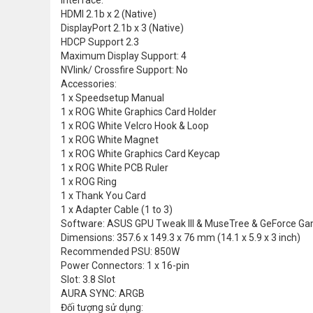
HDMI 2.1b x 2 (Native)
DisplayPort 2.1b x 3 (Native)
HDCP Support 2.3
Maximum Display Support: 4
NVlink/ Crossfire Support: No
Accessories:
1 x Speedsetup Manual
1 x ROG White Graphics Card Holder
1 x ROG White Velcro Hook & Loop
1 x ROG White Magnet
1 x ROG White Graphics Card Keycap
1 x ROG White PCB Ruler
1 x ROG Ring
1 x Thank You Card
1 x Adapter Cable (1 to 3)
Software: ASUS GPU Tweak III & MuseTree & GeForce Game
Dimensions: 357.6 x 149.3 x 76 mm (14.1 x 5.9 x 3 inch)
Recommended PSU: 850W
Power Connectors: 1 x 16-pin
Slot: 3.8 Slot
AURA SYNC: ARGB
Đối tượng sử dụng: