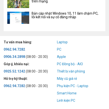
trên mạng.
Bản cập nhật Windows 10, 11 làm chậm PC,
lỗi kết nối và sự cố đăng nhập
Tư vấn mua hàng:
Laptop
0962.94.7282
PC
0906.34.2898
(08:00 - 20:30)
Apple
Góp ý, khiếu nại:
PC Đồng bộ - AIO
0925.52.1242
(08:00 - 20:30)
Thiết bị văn phòng
Hỗ trợ kỹ thuật:
Máy cũ giá rẻ
0962.94.7282
(08:00 - 20:30)
Phụ kiện PC - Laptop
Smart Home
Linh kiện PC