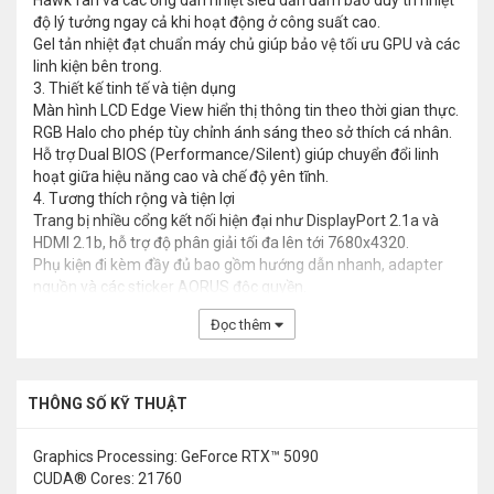
Hawk fan và các ống dẫn nhiệt siêu dẫn đảm bảo duy trì nhiệt
độ lý tưởng ngay cả khi hoạt động ở công suất cao.
Gel tản nhiệt đạt chuẩn máy chủ giúp bảo vệ tối ưu GPU và các
linh kiện bên trong.
3. Thiết kế tinh tế và tiện dụng
Màn hình LCD Edge View hiển thị thông tin theo thời gian thực.
RGB Halo cho phép tùy chỉnh ánh sáng theo sở thích cá nhân.
Hỗ trợ Dual BIOS (Performance/Silent) giúp chuyển đổi linh
hoạt giữa hiệu năng cao và chế độ yên tĩnh.
4. Tương thích rộng và tiện lợi
Trang bị nhiều cổng kết nối hiện đại như DisplayPort 2.1a và
HDMI 2.1b, hỗ trợ độ phân giải tối đa lên tới 7680x4320.
Phụ kiện đi kèm đầy đủ bao gồm hướng dẫn nhanh, adapter
nguồn và các sticker AORUS độc quyền.
Đọc thêm
THÔNG SỐ KỸ THUẬT
Graphics Processing: GeForce RTX™ 5090
CUDA® Cores: 21760