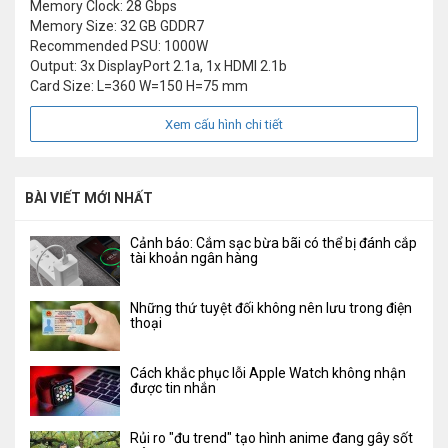
Memory Clock: 28 Gbps
Memory Size: 32 GB GDDR7
Recommended PSU: 1000W
Output: 3x DisplayPort 2.1a, 1x HDMI 2.1b
Card Size: L=360 W=150 H=75 mm
Xem cấu hình chi tiết
BÀI VIẾT MỚI NHẤT
Cảnh báo: Cắm sạc bừa bãi có thể bị đánh cắp
tài khoản ngân hàng
Những thứ tuyệt đối không nên lưu trong điện
thoại
Cách khắc phục lỗi Apple Watch không nhận
được tin nhắn
Rủi ro "đu trend" tạo hình anime đang gây sốt