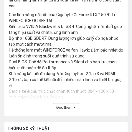
lại khả năng làm mát tối ưu ngay cả khi vận hành ở công suất
cao.
Các tính năng nổi bật của Gigabyte GeForce RTX™ 5070 Ti
WINDFORCE OC SFF 16G
Kiến trúc NVIDIA Blackwell & DLSS 4: Công nghệ mới nhất giúp
tăng hiệu suất và chất lượng hình ảnh.
Bộ nhớ 16GB GDDR7: Dung lượng lớn giúp xử lý đồ họa phức
tạp một cách mượt mà.
Hệ thống làm mát WINDFORCE và fan Hawk: Đảm bảo nhiệt độ
luôn ổn định trong suốt quá trình sử dụng.
Dual BIOS: Chế độ Performance và Silent cho bạn lựa chọn
hiệu suất hoặc độ ồn thấp.
Khả năng kết nối đa dạng: Với DisplayPort 2.1a x3 và HDMI
2.1b x1, bạn có thể kết nối đến nhiều màn hình và thiết bị ngoại
vi.
Card size & cấu trúc chắc chắn: Kích thước 304 x 126 x 50
mm, thiết kế bền bỉ và ổn định.
Đọc thêm
THÔNG SỐ KỸ THUẬT