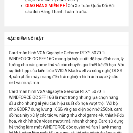
GIAO HÀNG MIỄN PHÍ
Gửi Xe Toàn Quốc Đối Với
các đơn Hàng Thanh Toán Trước
.
ĐẶC ĐIỂM NỔI BẬT
Card màn hình VGA Gigabyte GeForce RTX™ 5070 Ti
WINDFORCE OC SFF 16G mang lại hiệu suất đồ họa đỉnh cao, lý
tưởng cho các game thủ và các chuyên gia thiết kế đồ họa. Với
sự tích hợp của kiến trúc NVIDIA Blackwell và công nghệ DLSS
4, sản phẩm này mang đến trải nghiệm hình ảnh cực kỳ sắc
nét và mượt mà.
Card màn hình VGA Gigabyte GeForce RTX™ 5070 Ti
WINDFORCE OC SFF 16G là một trong những lựa chọn hàng
đầu cho những ai yêu cầu hiệu suất đồ họa vượt trội. Với bộ
nhớ GDDR7 dung lượng 16GB và giao diện bộ nhớ 256bit, card
đồ họa này xử lý các tác vụ nặng như chơi game 4K, thiết kế đồ
họa, và chỉnh sửa video mượt mà, nhanh chóng. Card sử dụng
hệ thống làm mát WINDFORCE độc quyền và fan Hawk mang