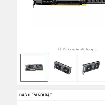
Click vào ảnh để phóng to
ĐẶC ĐIỂM NỔI BẬT