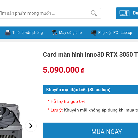
Bu
Thiết bị văn phòng
Máy cũ giá rẻ
Phụ kiện PC - Laptop
Card màn hình Inno3D RTX 3050 
5.090.000
₫
Khuyến mại đặc biệt (SL có hạn)
* Hỗ trợ trả góp 0%.
* Lưu ý:
Khuyến mãi không áp dụng khi mua tr
MUA NGAY