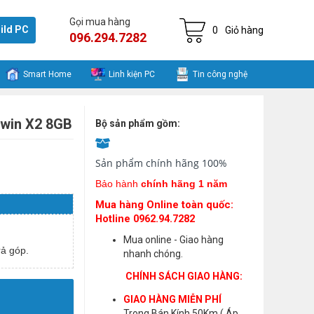
Gọi mua hàng
ild PC
0
Giỏ hàng
096.294.7282
Smart Home
Linh kiện PC
Tin công nghệ
Twin X2 8GB
Bộ sản phẩm gồm:
Sản phẩm chính hãng 100%
Bảo hành
chính hãng 1 năm
Mua hàng Online toàn quốc:
Hotline 0962.94.7282
Mua online - Giao hàng
ả góp.
nhanh chóng.
CHÍNH SÁCH GIAO HÀNG:
GIAO HÀNG MIỄN PHÍ
Trong Bán Kính 50Km ( Áp