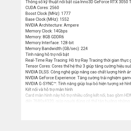
Thông số kỹ thuật nổi bật của Inno3D GeForce RTX 3050 
CUDA Cores: 2560
Boost Clock (MHz): 1777
Base Clock (MHz): 1552
NVIDIA Architecture: Ampere
Memory Clock: 14Gbps
Memory: 8GB GDDR6
Memory Interface: 128-bit
Memory Bandwidth (GB/sec): 224
Tính năng hỗ trợ nổi bật
Real-Time Ray Tracing: Hỗ trợ Ray Tracing thời gian thực g
Tensor Cores: Cores thế hệ thứ 3 giúp tăng cường hiệu suấ
NVIDIA DLSS: Công nghệ giúp nâng cao chất lượng hình ả
NVIDIA GeForce Experience: Tăng cường trải nghiệm game
NVIDIA G-SYNC™: Tính năng giúp loại bỏ hiện tượng xé hì
Kết nối và hỗ trợ màn hình
Card màn hình này hỗ trợ nhiều cổng kết nối, bao gồm HDMI 2
đến 7680x4320, giúp người dùng có thể tận hưởng những 