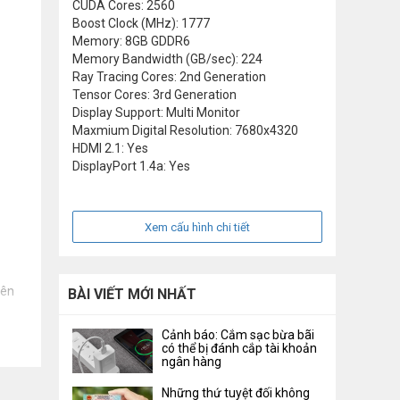
CUDA Cores: 2560
Boost Clock (MHz): 1777
Memory: 8GB GDDR6
Memory Bandwidth (GB/sec): 224
Ray Tracing Cores: 2nd Generation
Tensor Cores: 3rd Generation
Display Support: Multi Monitor
Maxmium Digital Resolution: 7680x4320
HDMI 2.1: Yes
DisplayPort 1.4a: Yes
Xem cấu hình chi tiết
lên
BÀI VIẾT MỚI NHẤT
Cảnh báo: Cắm sạc bừa bãi
có thể bị đánh cắp tài khoản
ngân hàng
Những thứ tuyệt đối không