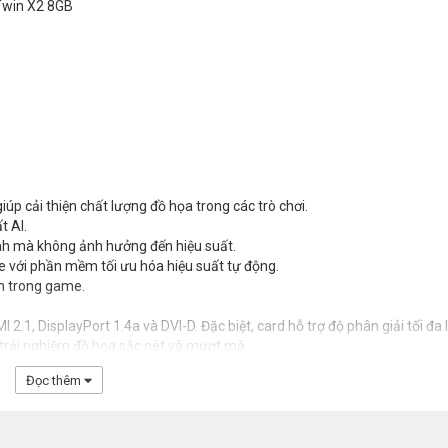
Twin X2 8GB
iúp cải thiện chất lượng đồ họa trong các trò chơi.
t AI.
nh mà không ảnh hưởng đến hiệu suất.
 với phần mềm tối ưu hóa hiệu suất tự động.
nh trong game.
.1, DisplayPort 1.4a và DVI-D. Đặc biệt, card hỗ trợ độ phân giải tối đa 
trải nghiệm đồ họa sắc nét và mượt mà.
Đọc thêm