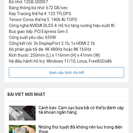
Bộ nhớ: 12GB GDDR7
Băng thông bộ nhớ: 672 GB/sec
Ray Tracing thế hệ 4: 133 TFLOPS
Tensor Cores thế hệ 5: 1406 AI TOPS
Công nghệ NVIDIA DLSS 4: Hỗ trợ tăng cường hiệu suất AI
Bus giao tiếp: PCI Express Gen 5
Công suất yêu cầu: 650W
Cổng kết nối: 3x DisplayPort 2.1b, 1x HDMI 2.1b
Độ phân giải tối đa: 4K 480Hz hoặc 8K 165Hz
Kích thước: 250mm (L) x 116mm (H) x 41mm (W)
Hệ điều hành hỗ trợ: Windows 11/10, Linux, FreeBSDx86
Xem cấu hình chi tiết
BÀI VIẾT MỚI NHẤT
Cảnh báo: Cắm sạc bừa bãi có thể bị đánh cắp
tài khoản ngân hàng
Những thứ tuyệt đối không nên lưu trong điện
thoại