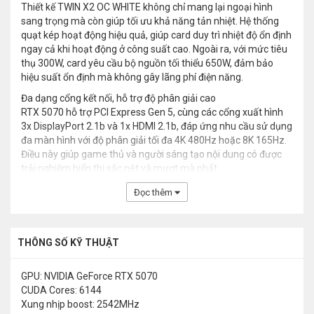
Thiết kế TWIN X2 OC WHITE không chỉ mang lại ngoại hình
sang trọng mà còn giúp tối ưu khả năng tản nhiệt. Hệ thống
quạt kép hoạt động hiệu quả, giúp card duy trì nhiệt độ ổn định
ngay cả khi hoạt động ở công suất cao. Ngoài ra, với mức tiêu
thụ 300W, card yêu cầu bộ nguồn tối thiểu 650W, đảm bảo
hiệu suất ổn định mà không gây lãng phí điện năng.
Đa dạng cổng kết nối, hỗ trợ độ phân giải cao
RTX 5070 hỗ trợ PCI Express Gen 5, cùng các cổng xuất hình
3x DisplayPort 2.1b và 1x HDMI 2.1b, đáp ứng nhu cầu sử dụng
đa màn hình với độ phân giải tối đa 4K 480Hz hoặc 8K 165Hz.
Điều này giúp game thủ và người sáng tạo nội dung có được
trải nghiệm hiển thị sắc nét và mượt mà nhất.
Đọc thêm
THÔNG SỐ KỸ THUẬT
GPU: NVIDIA GeForce RTX 5070
CUDA Cores: 6144
Xung nhịp boost: 2542MHz