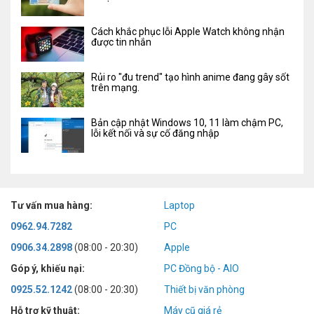
Cách khắc phục lỗi Apple Watch không nhận
được tin nhắn
Rủi ro "đu trend" tạo hình anime đang gây sốt
trên mạng.
Bản cập nhật Windows 10, 11 làm chậm PC,
lỗi kết nối và sự cố đăng nhập
Tư vấn mua hàng:
Laptop
0962.94.7282
PC
0906.34.2898
(08:00 - 20:30)
Apple
Góp ý, khiếu nại:
PC Đồng bộ - AIO
0925.52.1242
(08:00 - 20:30)
Thiết bị văn phòng
Hỗ trợ kỹ thuật:
Máy cũ giá rẻ