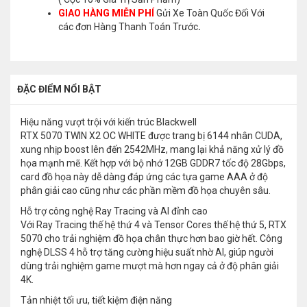
GIAO HÀNG MIỄN PHÍ
Gửi Xe Toàn Quốc Đối Với
các đơn Hàng Thanh Toán Trước
.
ĐẶC ĐIỂM NỔI BẬT
Hiệu năng vượt trội với kiến trúc Blackwell
RTX 5070 TWIN X2 OC WHITE được trang bị 6144 nhân CUDA,
xung nhịp boost lên đến 2542MHz, mang lại khả năng xử lý đồ
họa mạnh mẽ. Kết hợp với bộ nhớ 12GB GDDR7 tốc độ 28Gbps,
card đồ họa này dễ dàng đáp ứng các tựa game AAA ở độ
phân giải cao cũng như các phần mềm đồ họa chuyên sâu.
Hỗ trợ công nghệ Ray Tracing và AI đỉnh cao
Với Ray Tracing thế hệ thứ 4 và Tensor Cores thế hệ thứ 5, RTX
5070 cho trải nghiệm đồ họa chân thực hơn bao giờ hết. Công
nghệ DLSS 4 hỗ trợ tăng cường hiệu suất nhờ AI, giúp người
dùng trải nghiệm game mượt mà hơn ngay cả ở độ phân giải
4K.
Tản nhiệt tối ưu, tiết kiệm điện năng