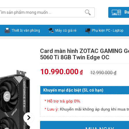
Bu
Thiết bị văn phòng
Máy cũ giá rẻ
Phụ kiện PC - Laptop
Card màn hình ZOTAC GAMING G
5060 Ti 8GB Twin Edge OC
10.990.000
₫
12.990.000 ₫
Khuyến mại đặc biệt (SL có hạn)
* Hỗ trợ trả góp 0%.
* Lưu ý:
Khuyến mãi không áp dụng khi mua tr