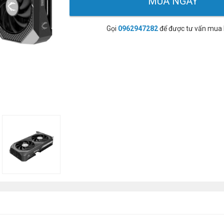
MUA NGAY
Gọi
0962947282
để được tư vấn mua