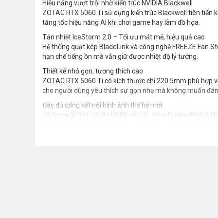
Hiệu năng vượt trội nhờ kiến trúc NVIDIA Blackwell
ZOTAC RTX 5060 Ti sử dụng kiến trúc Blackwell tiên tiến k
tăng tốc hiệu năng AI khi chơi game hay làm đồ họa.
Tản nhiệt IceStorm 2.0 – Tối ưu mát mẻ, hiệu quả cao
Hệ thống quạt kép BladeLink và công nghệ FREEZE Fan Stop 
hạn chế tiếng ồn mà vẫn giữ được nhiệt độ lý tưởng.
Thiết kế nhỏ gọn, tương thích cao
ZOTAC RTX 5060 Ti có kích thước chỉ 220.5mm phù hợp với
cho người dùng yêu thích sự gọn nhẹ mà không muốn đánh
Đầy đủ cổng kết nối hình ảnh thế hệ mới
Hỗ trợ xuất hình tối đa tới 8K với các cổng DisplayPort 2.1