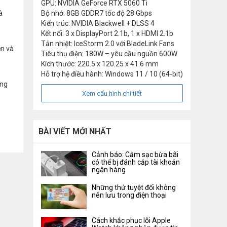
GPU: NVIDIA GeForce RTX 5060 Ti
à
Bộ nhớ: 8GB GDDR7 tốc độ 28 Gbps
Kiến trúc: NVIDIA Blackwell + DLSS 4
Kết nối: 3 x DisplayPort 2.1b, 1 x HDMI 2.1b
Tản nhiệt: IceStorm 2.0 với BladeLink Fans
ện và
Tiêu thụ điện: 180W – yêu cầu nguồn 600W
Kích thước: 220.5 x 120.25 x 41.6 mm
Hỗ trợ hệ điều hành: Windows 11 / 10 (64-bit)
ởng
Xem cấu hình chi tiết
BÀI VIẾT MỚI NHẤT
Cảnh báo: Cắm sạc bừa bãi
có thể bị đánh cắp tài khoản
ngân hàng
Những thứ tuyệt đối không
nên lưu trong điện thoại
Cách khắc phục lỗi Apple