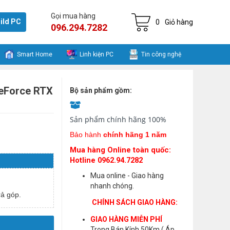
Gọi mua hàng
ild PC
0
Giỏ hàng
096.294.7282
Smart Home
Linh kiện PC
Tin công nghệ
eForce RTX
Bộ sản phẩm gồm:
Sản phẩm chính hãng 100%
Bảo hành
chính hãng 1 năm
Mua hàng Online toàn quốc:
Hotline 0962.94.7282
Mua online - Giao hàng
nhanh chóng.
ả góp.
CHÍNH SÁCH GIAO HÀNG:
GIAO HÀNG MIỄN PHÍ
Trong Bán Kính 50Km ( Áp