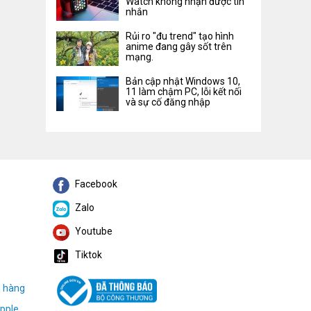
Watch không nhận được tin
nhắn
Rủi ro "đu trend" tạo hình
anime đang gây sốt trên
mạng.
Bản cập nhật Windows 10,
11 làm chậm PC, lỗi kết nối
và sự cố đăng nhập
Facebook
Zalo
Youtube
Tiktok
h hàng
pple