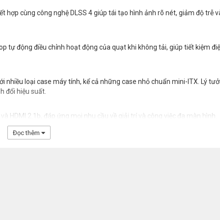
ết hợp cùng công nghệ DLSS 4 giúp tái tạo hình ảnh rõ nét, giảm độ trễ v
tự động điều chỉnh hoạt động của quạt khi không tải, giúp tiết kiệm đi
 nhiều loại case máy tính, kể cả những case nhỏ chuẩn mini-ITX. Lý tư
 đổi hiệu suất.
b và HDMI 2.1b, đáp ứng mọi nhu cầu về giải trí và công việc đa màn hình.
Đọc thêm