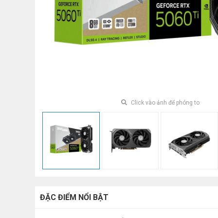
Click vào ảnh để phóng to
ĐẶC ĐIỂM NỔI BẬT