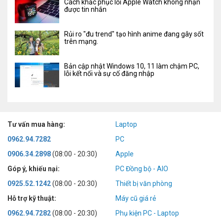
Cách khắc phục lỗi Apple Watch không nhận
được tin nhắn
Rủi ro "đu trend" tạo hình anime đang gây sốt
trên mạng.
Bản cập nhật Windows 10, 11 làm chậm PC,
lỗi kết nối và sự cố đăng nhập
Tư vấn mua hàng:
Laptop
0962.94.7282
PC
0906.34.2898
(08:00 - 20:30)
Apple
Góp ý, khiếu nại:
PC Đồng bộ - AIO
0925.52.1242
(08:00 - 20:30)
Thiết bị văn phòng
Hỗ trợ kỹ thuật:
Máy cũ giá rẻ
0962.94.7282
(08:00 - 20:30)
Phụ kiện PC - Laptop