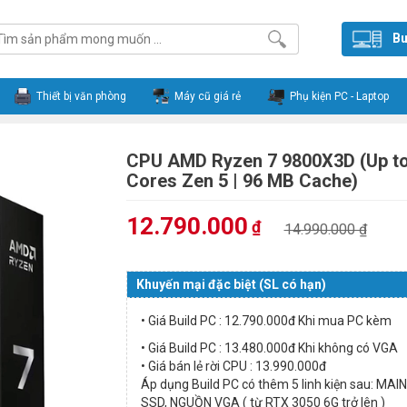
Bu
Thiết bị văn phòng
Máy cũ giá rẻ
Phụ kiện PC - Laptop
CPU AMD Ryzen 7 9800X3D (Up to
Cores Zen 5 | 96 MB Cache)
12.790.000
₫
14.990.000 ₫
Khuyến mại đặc biệt (SL có hạn)
• Giá Build PC : 12.790.000đ Khi mua PC kèm
• Giá Build PC : 13.480.000đ Khi không có VGA
• Giá bán lẻ rời CPU : 13.990.000đ
Áp dụng Build PC có thêm 5 linh kiện sau: MAI
SSD, NGUỒN VGA ( từ RTX 3050 6G trở lên )