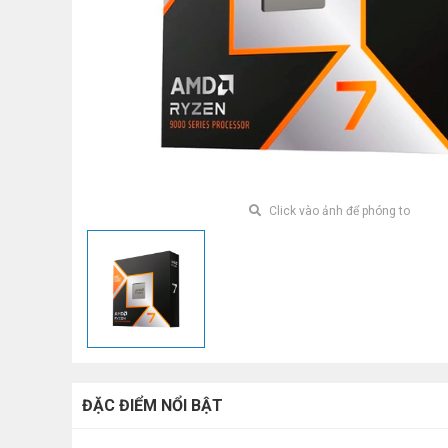
Click vào ảnh để phóng to
ĐẶC ĐIỂM NỔI BẬT