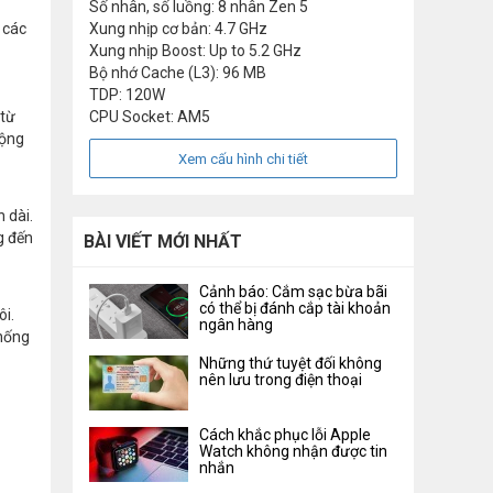
Số nhân, số luồng: 8 nhân Zen 5
 các
Xung nhịp cơ bản: 4.7 GHz
Xung nhịp Boost: Up to 5.2 GHz
Bộ nhớ Cache (L3): 96 MB
TDP: 120W
 từ
CPU Socket: AM5
động
Xem cấu hình chi tiết
 dài.
g đến
BÀI VIẾT MỚI NHẤT
Cảnh báo: Cắm sạc bừa bãi
có thể bị đánh cắp tài khoản
i.
ngân hàng
thống
Những thứ tuyệt đối không
nên lưu trong điện thoại
Cách khắc phục lỗi Apple
Watch không nhận được tin
nhắn