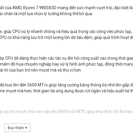
nhất của AMD, Ryzen 7 9800X3D mang đến sức mạnh vượt trội, đặc biệt là
hắc chắn là một lựa chọn lý tưởng không thể bỏ qua.
 giúp CPU xử lý nhanh chóng và hiệu quả trong các công việc phức tạp,
CPU có khả năng lưu trữ một lượng lớn dữ liệu đệm, giúp quá trình hoạt 
CPU dễ dàng thực hiện các tác vụ đòi hỏi công suất cao trong thời gian
ần mềm đồ họa chuyên nghiệp hay xử lý hình ảnh phức tạp, đồng thời man
ải trí của bạn trở nên mượt mà và thú vị hơn.
độ bus lên đến 5600 MT/s giúp tăng cường băng thông bộ nhớ lên gấp đô
me mượt mà hơn, thời gian tải ứng dụng được rút ngắn và hiệu suất hệ 
các bo mạch chủ cao cấp như B650 và X870, giúp khai thác tối đa hiệu
Đọc thêm