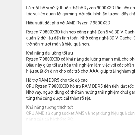
Là một bộ vi xử lý thuộc thế hệ Ryzen 9000X3D tân tiến 
tác vụ liên quan tới gaming. Với cấu hình ấn tượng, đây c
Hiệu suất đột phá với AMD Ryzen 7 9800X3D
Ryzen 7 9800X3D tích hợp công nghệ Zen 5 và 3D V-Cache,
quản lý dữ liệu đến tính toán. Nhờ công nghệ 3D V-Cache, 
trở nên mượt mà và hiệu quả hơn.
Khả năng đa luồng tối ưu
Ryzen 7 9800X3D có khả năng đa luồng mạnh mẽ, cho phép 
Điều này giúp tối ưu hóa trải nghiệm làm việc với các ph
hiệu suất ổn định cho các trò chơi AAA, giúp trải nghiệm gi
Hỗ trợ RAM DDR5 cho tốc độ cao
CPU Ryzen 7 9800X3D hỗ trợ RAM DDR5 tiên tiến, đạt tốc 
Nhờ vậy, người dùng có thể tận hưởng trải nghiệm chơi ga
tổng thể cũng được cải thiện rõ rệt.
Khả năng tương thích tốt
CPU AMD sử dụng socket AM5 và hoạt động hiệu quả cùng 
năng của cả hệ thống PC.