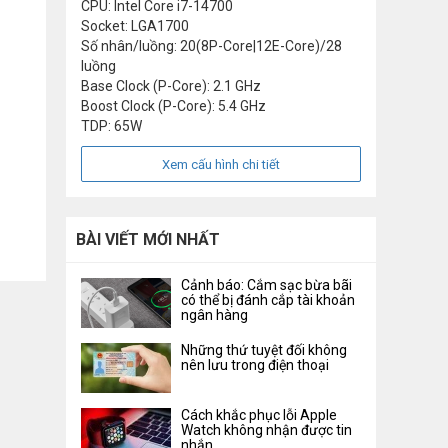
CPU: Intel Core i7-14700
Socket: LGA1700
Số nhân/luồng: 20(8P-Core|12E-Core)/28
luồng
Base Clock (P-Core): 2.1 GHz
Boost Clock (P-Core): 5.4 GHz
TDP: 65W
Xem cấu hình chi tiết
BÀI VIẾT MỚI NHẤT
Cảnh báo: Cắm sạc bừa bãi
có thể bị đánh cắp tài khoản
ngân hàng
Những thứ tuyệt đối không
nên lưu trong điện thoại
Cách khắc phục lỗi Apple
Watch không nhận được tin
nhắn