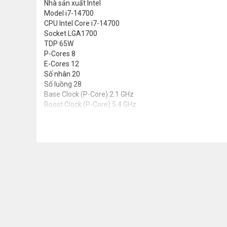
Nhà sản xuất
Intel
Model
i7-14700
CPU
Intel Core i7-14700
Socket
LGA1700
TDP
65W
P-Cores
8
E-Cores
12
Số nhân
20
Số luồng
28
Base Clock (P-Core)
2.1 GHz
Boost Clock (P-Core)
5.4 GHz
Bảo hành
36 tháng