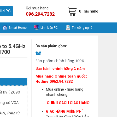
Gọi mua hàng
ild PC
0
Giỏ hàng
096.294.7282
Smart Home
Linh kiện PC
Tin công nghệ
p to 5.4GHz
Bộ sản phẩm gồm:
1700
Sản phẩm chính hãng 100%
Bảo hành
chính hãng 1 năm
Mua hàng Online toàn quốc:
Hotline 0962.94.7282
Mua online - Giao hàng
t kỳ ( Z690
nhanh chóng.
ông có VGA
CHÍNH SÁCH GIAO HÀNG:
GIAO HÀNG MIỄN PHÍ
MAIN, RAM từ
Trong Bán Kính 50Km ( Áp