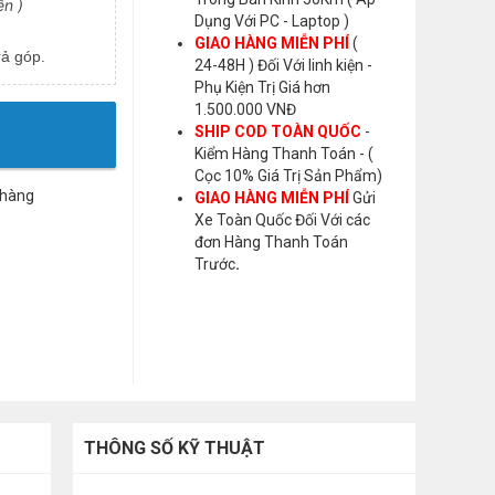
n )
Dụng Với PC - Laptop )
GIAO HÀNG MIỄN PHÍ
(
ả góp.
24-48H ) Đối Với linh kiện -
Phụ Kiện Trị Giá hơn
1.500.000 VNĐ
SHIP COD TOÀN QUỐC
-
Kiểm Hàng Thanh Toán - (
Cọc 10% Giá Trị Sản Phẩm)
 hàng
GIAO HÀNG MIỄN PHÍ
Gửi
Xe Toàn Quốc Đối Với các
đơn Hàng Thanh Toán
Trước
.
THÔNG SỐ KỸ THUẬT