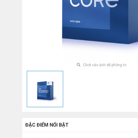
Click vào ảnh để phóng to
ĐẶC ĐIỂM NỔI BẬT