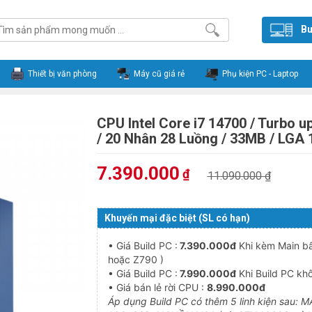
Bu
Thiết bị văn phòng
Máy cũ giá rẻ
Phụ kiện PC - Laptop
CPU Intel Core i7 14700 / Turbo u
/ 20 Nhân 28 Luồng / 33MB / LGA 
7.390.000
₫
11.090.000 ₫
Khuyến mại đặc biệt (SL có hạn)
• Giá Build PC :
7.390.000đ
Khi kèm Main bấ
hoặc Z790 )
• Giá Build PC :
7.990.000đ
Khi Build PC kh
• Giá bán lẻ rời CPU :
8.990.000đ
Áp dụng Build PC có thêm 5 linh kiện sau: 