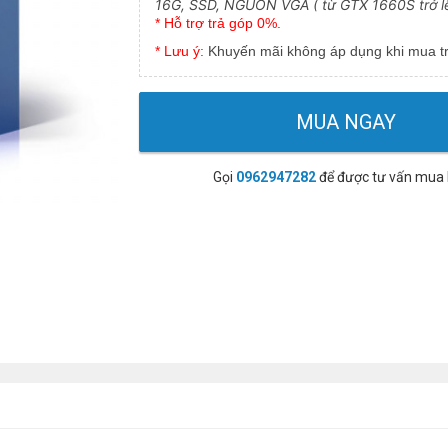
16G, SSD, NGUỒN VGA ( từ GTX 1660S trở lê
* Hỗ trợ trả góp 0%.
* Lưu ý:
Khuyến mãi không áp dụng khi mua tr
MUA NGAY
Gọi
0962947282
để được tư vấn mua