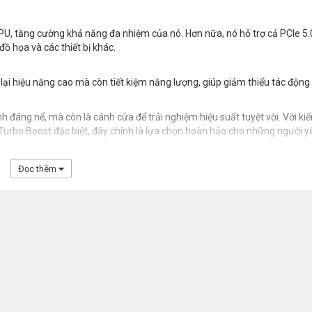
PU, tăng cường khả năng đa nhiệm của nó. Hơn nữa, nó hỗ trợ cả PCIe 5.
đồ họa và các thiết bị khác.
lại hiệu năng cao mà còn tiết kiệm năng lượng, giúp giảm thiểu tác động
nh đáng nể, mà còn là cánh cửa để trải nghiệm hiệu suất tuyệt vời. Với kiế
ố Turbo Boost đặc biệt, đây chính là lựa chọn hoàn hảo cho những người y
Đọc thêm