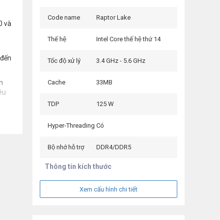
Code name
Raptor Lake
0 và
Thế hệ
Intel Core thế hệ thứ 14
 đến
Tốc độ xử lý
3.4 GHz - 5.6 GHz
n
Cache
33MB
êu
TDP
125 W
Hyper-Threading
Có
Bộ nhớ hỗ trợ
DDR4/DDR5
Thông tin kích thước
Xem cấu hình chi tiết