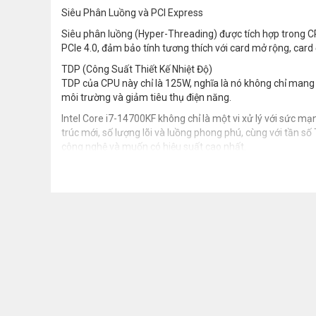
Siêu Phân Luồng và PCI Express
Siêu phân luồng (Hyper-Threading) được tích hợp trong C
PCIe 4.0, đảm bảo tính tương thích với card mở rộng, card 
TDP (Công Suất Thiết Kế Nhiệt Độ)
TDP của CPU này chỉ là 125W, nghĩa là nó không chỉ mang 
môi trường và giảm tiêu thụ điện năng.
Intel Core i7-14700KF không chỉ là một vi xử lý với sức mạ
trúc mới, số lượng lõi và luồng phong phú, cùng với tần s
công nghệ và muốn có hiệu suất cao nhất.