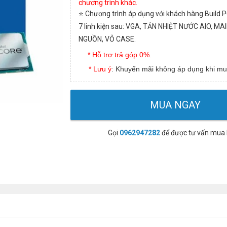
ch
ươ
ng tr
ì
nh kh
á
c.
⭐
Ch
ươ
ng tr
ì
nh
á
p d
ụ
ng v
ớ
i kh
á
ch h
à
ng Build P
7 linh ki
ệ
n sau:
VGA, T
Ả
N NHI
Ệ
T N
ƯỚ
C AIO, MAI
NGU
Ồ
N, V
Ỏ
CASE.
* Hỗ trợ trả góp 0%.
* Lưu ý
: Khuyến mãi không áp dụng khi mu
MUA NGAY
Gọi
0962947282
để được tư vấn mua