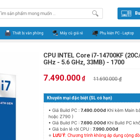
Bu
Thiết bị văn phòng
Máy cũ giá rẻ
Phụ kiện PC - Laptop
CPU INTEL Core i7-14700KF (20C/
GHz - 5.6 GHz, 33MB) - 1700
7.490.000
₫
11.690.000 ₫
Khuyến mại đặc biệt (SL có hạn)
• Giá Build PC :
7.490.000đ
Khi kèm Main bấ
hoặc Z790 )
• Giá Build PC :
7.690.000đ
Khi Build PC kh
• Giá bán lẻ rời CPU :
7
.990.000đ
⭐
L
Ư
U
Ý
:
Ch
ươ
ng tr
ì
nh kh
ô
ng
á
p d
ụ
ng c
ộ
ng d
ồ