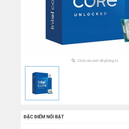
Click vào ảnh để phóng to
ĐẶC ĐIỂM NỔI BẬT