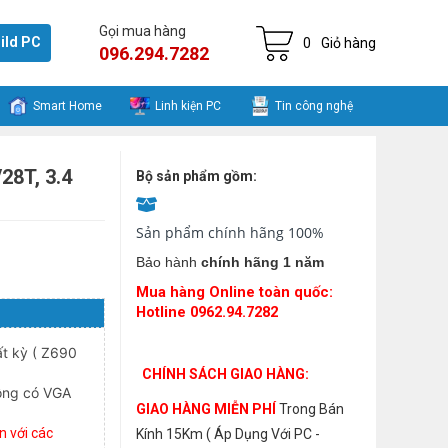
Gọi mua hàng
ild PC
0
Giỏ hàng
096.294.7282
Smart Home
Linh kiện PC
Tin công nghệ
28T, 3.4
Bộ sản phẩm gồm:
Sản phẩm chính hãng 100%
Bảo hành
chính hãng 1 năm
Mua hàng Online toàn quốc:
Hotline 0962.94.7282
t kỳ ( Z690
CHÍNH SÁCH GIAO HÀNG:
ông có VGA
GIAO HÀNG MIỄN PHÍ
Trong Bán
n v
ớ
i c
á
c
Kính 15Km ( Áp Dụng Với PC -