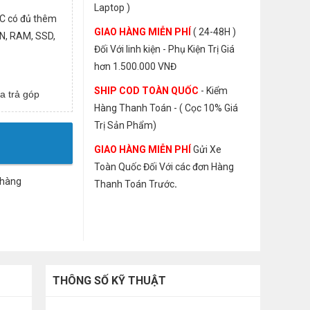
Laptop )
C c
ó
đủ
th
ê
m
GIAO HÀNG MIỄN PHÍ
( 24-48H )
N, RAM, SSD,
Đối Với linh kiện - Phụ Kiện Trị Giá
hơn 1.500.000 VNĐ
SHIP COD TOÀN QUỐC
- Kiểm
a trả góp
Hàng Thanh Toán - ( Cọc 10% Giá
Trị Sản Phẩm)
GIAO HÀNG MIỄN PHÍ
Gửi Xe
Toàn Quốc Đối Với các đơn Hàng
 hàng
Thanh Toán Trước
.
THÔNG SỐ KỸ THUẬT