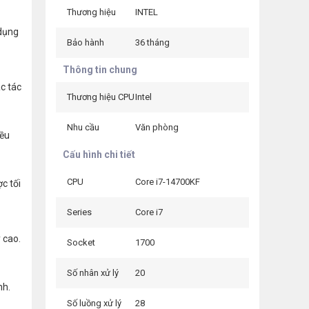
Thương hiệu
INTEL
 dụng
Bảo hành
36 tháng
Thông tin chung
c tác
Thương hiệu CPU
Intel
Nhu cầu
Văn phòng
iều
Cấu hình chi tiết
CPU
Core i7-14700KF
c tối
Series
Core i7
 cao.
Socket
1700
Số nhân xử lý
20
nh.
Số luồng xử lý
28