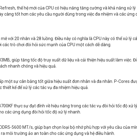
 Refresh, thế hệ mới của CPU có hiệu năng tăng cường và khả năng xử lý
y càng tốt hơn các yêu cầu người dùng trong việc đa nhiệm và các ứng
mẽ với 20 nhân và 28 luồng. Điều này có nghĩa là CPU này có thể xử lý cá
ơi các trò chơi đòi hỏi sức mạnh của CPU một cách dễ dàng.
MB, giúp tăng tốc độ truy xuất dữ liệu và cải thiện hiệu suất làm việc. Đ
cách nhanh chóng và hiệu quả.
cấp một sự cân bằng tốt giữa hiệu suất đơn nhân và đa nhân. P-Cores đượ
thiết kế để xử lý các tác vụ đa nhiệm hiệu quả.
4700KF thực sự đạt đỉnh về hiệu năng trong các tác vụ đòi hỏi tốc độ xử lý
ho các ứng dụng đòi hỏi tốc độ xử lý nhanh.
 DDR5-5600 MT/s, giúp bạn chọn loại bộ nhớ phù hợp với yêu cầu của mì
o ra môi trường ảo an toàn cho các ứng dụng và hệ điều hành.