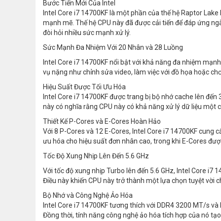
Bước Tiến Mới Của Intel
Intel Core i7 14700KF là một phần của thế hệ Raptor Lake
mạnh mẽ. Thế hệ CPU này đã được cải tiến để đáp ứng ngà
đòi hỏi nhiều sức mạnh xử lý.
Sức Mạnh Đa Nhiệm Với 20 Nhân và 28 Luồng
Intel Core i7 14700KF nổi bật với khả năng đa nhiệm mạnh 
vụ nặng như chỉnh sửa video, làm việc với đồ họa hoặc ch
Hiệu Suất Được Tối Ưu Hóa
Intel Core i7 14700KF được trang bị bộ nhớ cache lên đến 33
này có nghĩa rằng CPU này có khả năng xử lý dữ liệu một 
Thiết Kế P-Cores và E-Cores Hoàn Hảo
Với 8 P-Cores và 12 E-Cores, Intel Core i7 14700KF cung 
ưu hóa cho hiệu suất đơn nhân cao, trong khi E-Cores được 
Tốc Độ Xung Nhịp Lên Đến 5.6 GHz
Với tốc độ xung nhịp Turbo lên đến 5.6 GHz, Intel Core i7 1
Điều này khiến CPU này trở thành một lựa chọn tuyệt vời c
Bộ Nhớ và Công Nghệ Ảo Hóa
Intel Core i7 14700KF tương thích với DDR4 3200 MT/s và
Đồng thời, tính năng công nghệ ảo hóa tích hợp của nó tạ