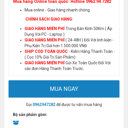
Mua hàng Online toàn quốc: Hotline 0962.94.7282
Mua online - Giao hàng nhanh chóng.
CHÍNH SÁCH GIAO HÀNG:
GIAO HÀNG MIỄN PHÍ
Trong Bán Kính 50Km ( Áp
Dụng Với PC - Laptop )
GIAO HÀNG MIỄN PHÍ
( 24-48H ) Đối Với linh kiện -
Phụ Kiện Trị Giá hơn 1.500.000 VNĐ
SHIP COD TOÀN QUỐC
- Kiểm Hàng Thanh Toán -
( Cọc 10% Giá Trị Sản Phẩm)
GIAO HÀNG MIỄN PHÍ
Gửi Xe Toàn Quốc Đối Với
các đơn Hàng Thanh Toán Trước
.
MUA NGAY
Gọi
0962947282
để được tư vấn mua hàng
Bộ sản phẩm gồm: