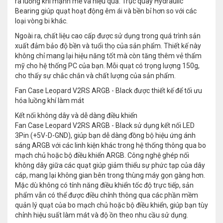
ra luồng khí mạnh mẽ và hiệu quả. Trục quay Hydraulic
Bearing giúp quạt hoạt động êm ái và bền bỉ hơn so với các
loại vòng bi khác.
Ngoài ra, chất liệu cao cấp được sử dụng trong quá trình sản
xuất đảm bảo độ bền và tuổi thọ của sản phẩm. Thiết kế này
không chỉ mang lại hiệu năng tốt mà còn tăng thêm vẻ thẩm
mỹ cho hệ thống PC của bạn. Mỗi quạt có trọng lượng 150g,
cho thấy sự chắc chắn và chất lượng của sản phẩm.
Fan Case Leopard V2RS ARGB - Black được thiết kế để tối ưu
hóa luồng khí làm mát
Kết nối không dây và dễ dàng điều khiển
Fan Case Leopard V2RS ARGB - Black sử dụng kết nối LED
3Pin (+5V-D-GND), giúp bạn dễ dàng đồng bộ hiệu ứng ánh
sáng ARGB với các linh kiện khác trong hệ thống thông qua bo
mạch chủ hoặc bộ điều khiển ARGB. Công nghệ ghép nối
không dây giữa các quạt giúp giảm thiểu sự phức tạp của dây
cáp, mang lại không gian bên trong thùng máy gọn gàng hơn.
Mặc dù không có tính năng điều khiển tốc độ trực tiếp, sản
phẩm vẫn có thể được điều chỉnh thông qua các phần mềm
quản lý quạt của bo mạch chủ hoặc bộ điều khiển, giúp bạn tùy
chỉnh hiệu suất làm mát và độ ồn theo nhu cầu sử dụng.