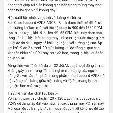
ngược mà còn mang đến hiệu ứng ánh sáng ARGB rực rỡ,
đồng thời giúp tối giản không gian bên trong thùng máy nhờ
công nghệ ghép nối không dây."
Hiệu suất tản nhiệt vượt trội với luồng khí tối ưu
Fan Case Leopard V2RS ARGB - Black được thiết kế để tối ưu
hóa luồng khí làm mát với tốc độ quay từ 900 đến 1850 RPM,
tạo ra lưu lượng khí tối đa lên đến 68 CFM. Điều này đảm bảo
rằng các linh kiện bên trong máy tính của bạn luôn được giữ ở
nhiệt độ ổn định, ngay cả khi hoạt động với cường độ cao. Áp
lực khí tối đa 2.4 mmH2O giúp luồng khí dễ dàng đi qua các
khe tản nhiệt của CPU hay card đồ họa, mang lại hiệu quả tản
nhiệt tối ưu.
Đồng thời, với độ ồn tối đa chỉ 32 dB(A), quạt hoạt động êm ái,
không gây ảnh hưởng đến trải nghiệm sử dụng của người
dùng. So với các sản phẩm cùng phân khúc, Leopard V2RS nổi
bật với sự cân bằng giữa hiệu năng và độ ồn, mang lại trải
nghiệm làm mát vượt trội.
Thiết kế hiện đại, chất liệu bền bỉ
Với kích thước tiêu chuẩn 120 x 120 x 25 mm, quạt Leopard
V2RS dễ dàng lắp đặt vào hầu hết các thùng máy PC hiện nay.
Mỗi quạt được trang bị 7 cánh quạt được thiết kế tối ưu để tạo