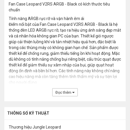
Fan Case Leopard V2RS ARGB - Black có kích thước tiêu
chuẩn
Tính năng ARGB rực rỡ và vận hành êm ái
Điểm nổi bật của Fan Case Leopard V2RS ARGB - Black là hệ
thống đèn LED ARGB rực rỡ, tạo ra hiệu ứng ánh sáng đẹp mắt
và cá nhân hóa không gian PC của bạn. Thiết kế gió ngược
giúp cải thiện luồng khí và tản nhiệt hiệu quả hơn, đặc biệt là
trong các thùng máy có không gian hạn chế. Sản phẩm được
thiết kế để chống rung, giảm thiểu tiếng ồn khi hoạt động. Mặc
dù không có tính năng chống bụi riêng biệt, cấu trúc quạt được
thiết kế để giảm thiểu sự xâm nhập của bụi, giúp quạt hoạt
động ổn định và bền bỉ hơn. Các tính năng này không chỉ nâng
cao hiệu năng mà còn tăng thêm tính thẩm mỹ và sự tiện lợi
cho người dùng.
Đọc thêm
THÔNG SỐ KỸ THUẬT
Thương hiệu
Jungle Leopard