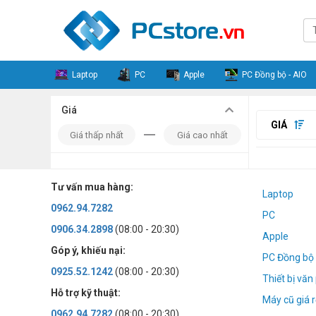
Laptop
PC
Apple
PC Đồng bộ - AIO
Giá
GIÁ
Tư vấn mua hàng:
Laptop
0962.94.7282
PC
0906.34.2898
(08:00 - 20:30)
Apple
Góp ý, khiếu nại:
PC Đồng bộ 
0925.52.1242
(08:00 - 20:30)
Thiết bị vă
Hỗ trợ kỹ thuật:
Máy cũ giá r
0962.94.7282
(08:00 - 20:30)