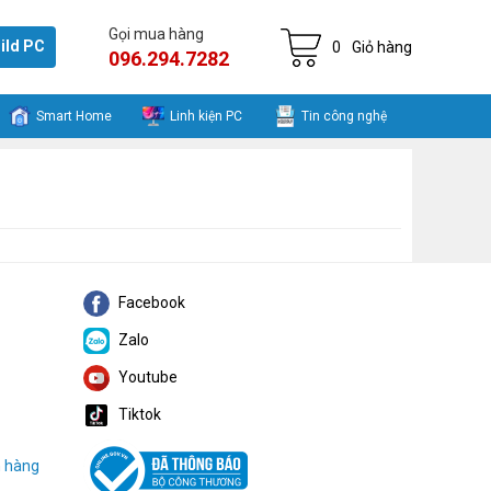
Gọi mua hàng
ild PC
0
Giỏ hàng
096.294.7282
Smart Home
Linh kiện PC
Tin công nghệ
Facebook
Zalo
Youtube
Tiktok
h hàng