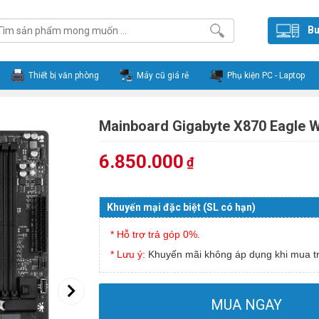
Bu
Thiết bị văn phòng
Máy cũ giá rẻ
Phụ kiện PC - Laptop
Mainboard Gigabyte X870 Eagle W
6.850.000
₫
Khuyến mại đặc biệt (SL có hạn)
* Hỗ trợ trả góp 0%.
* Lưu ý:
Khuyến mãi không áp dụng khi mua tr
MUA NGAY