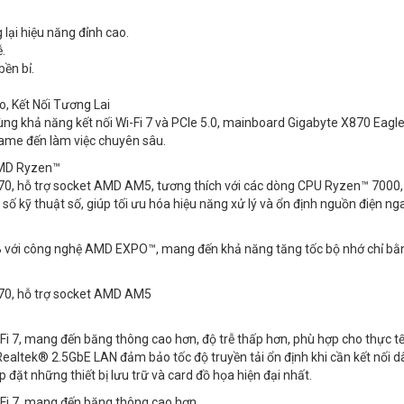
ại hiệu năng đỉnh cao.
ễ.
bền bỉ.
, Kết Nối Tương Lai
ùng khả năng kết nối Wi-Fi 7 và PCIe 5.0, mainboard Gigabyte X870 Eagle
 game đến làm việc chuyên sâu.
AMD Ryzen™
870, hỗ trợ socket AMD AM5, tương thích với các dòng CPU Ryzen™ 7000,
kỹ thuật số, giúp tối ưu hóa hiệu năng xử lý và ổn định nguồn điện ng
B với công nghệ AMD EXPO™, mang đến khả năng tăng tốc bộ nhớ chỉ bằ
870, hỗ trợ socket AMD AM5
i-Fi 7, mang đến băng thông cao hơn, độ trễ thấp hơn, phù hợp cho thực t
ealtek® 2.5GbE LAN đảm bảo tốc độ truyền tải ổn định khi cần kết nối d
 đặt những thiết bị lưu trữ và card đồ họa hiện đại nhất.
i-Fi 7, mang đến băng thông cao hơn