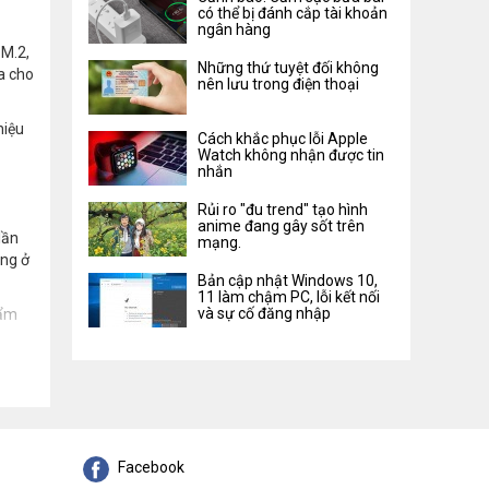
có thể bị đánh cắp tài khoản
ngân hàng
 M.2,
Những thứ tuyệt đối không
a cho
nên lưu trong điện thoại
hiệu
Cách khắc phục lỗi Apple
Watch không nhận được tin
nhắn
Rủi ro "đu trend" tạo hình
anime đang gây sốt trên
lần
mạng.
ộng ở
Bản cập nhật Windows 10,
11 làm chậm PC, lỗi kết nối
và sự cố đăng nhập
hẩm
Facebook