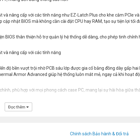
ặt và nâng cấp với các tính năng như EZ-Latch Plus cho khe cắm PCIe và
úp cập nhật BIOS mà không cần cài đặt CPU hay RAM, tạo sự tiện lợi tối đ
 BIOS thân thiện hỗ trợ quản lý hệ thống dễ dàng, cho phép tinh chỉnh 
ặt và nâng cấp với các tính năng
ến độ bền vượt trội nhờ PCB sáu lớp được gia cố bằng đồng dày gấp hai 
hermal Armor Advanced giúp hệ thống luôn mát mẻ, ngay cả khi hoạt đ
y chỉnh, phù hợp với mọi phong cách case PC, mang lại sự hài hòa giữa t
Đọc thêm
Chính sách Bảo hành & Đổi trả