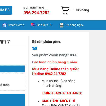
Gọi mua hàng
ild PC
0
Giỏ hàng
096.294.7282
Smart Home
Linh kiện PC
Tin công nghệ
iFi 7
Bộ sản phẩm gồm:
Sản phẩm chính hãng 100%
Bảo hành
chính hãng 1 năm
Mua hàng Online toàn quốc:
Hotline 0962.94.7282
Mua online - Giao hàng
ả góp.
nhanh chóng.
CHÍNH SÁCH GIAO HÀNG:
GIAO HÀNG MIỄN PHÍ
Trong Bán Kính 50Km ( Áp