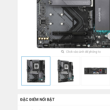
Click vào ảnh để phóng to
ĐẶC ĐIỂM NỔI BẬT