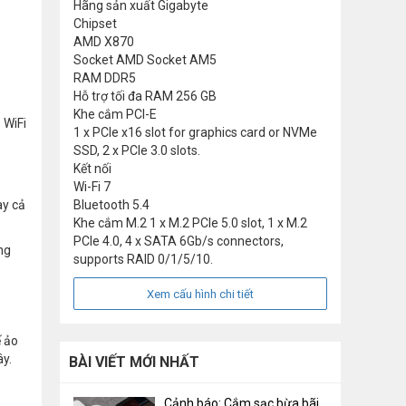
Hãng sản xuất
Gigabyte
Chipset
AMD X870
Socket
AMD Socket AM5
RAM
DDR5
Hỗ trợ tối đa RAM
256 GB
Khe cắm PCI-E
 WiFi
1 x PCIe x16 slot for graphics card or NVMe
SSD, 2 x PCIe 3.0 slots.
Kết nối
Wi-Fi 7
ay cả
Bluetooth 5.4
Khe cắm M.2
1 x M.2 PCIe 5.0 slot, 1 x M.2
PCIe 4.0, 4 x SATA 6Gb/s connectors,
ng
supports RAID 0/1/5/10.
Xem cấu hình chi tiết
ế ảo
ây.
BÀI VIẾT MỚI NHẤT
Cảnh báo: Cắm sạc bừa bãi