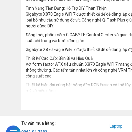
Tính Năng Tiện Dụng: Hỗ Trợ DIY Thân Thiện
Gigabyte X870 Eagle WiFi 7 được thiết kế để dễ dàng lắp đ
loại bỏ nhu cầu sử dụng ốc vít. Công nghệ Q-Flash Plus gi
người dùng DIY.
Đồng thời, phần mềm GIGABYTE Control Center và giao diện
suất chỉ trong vài bước đơn giản.
Gigabyte X870 Eagle WiFi 7 được thiết kế để dễ dàng lắp đ
Thiết Kế Cao Cấp: Bền Bỉ và Hiệu Quả
Với form factor ATX tiêu chuẩn, X870 Eagle WiFi 7 mang đ
thông thường. Các tấm tản nhiệt lớn và công nghệ VRM T
công suất cao.
Thiết kế hiện đại cùng hệ thống đèn RGB Fusion có thể tù
mỹ và hiệu năng.
Tư vấn mua hàng:
Laptop
0962.94.7282