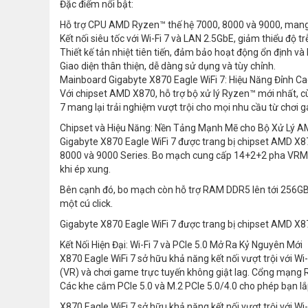
Đặc điểm nổi bật:
Hỗ trợ CPU AMD Ryzen™ thế hệ 7000, 8000 và 9000, mang l
Kết nối siêu tốc với Wi-Fi 7 và LAN 2.5GbE, giảm thiểu độ tr
Thiết kế tản nhiệt tiên tiến, đảm bảo hoạt động ổn định và 
Giao diện thân thiện, dễ dàng sử dụng và tùy chỉnh.
Mainboard Gigabyte X870 Eagle WiFi 7: Hiệu Năng Đỉnh Cao
Với chipset AMD X870, hỗ trợ bộ xử lý Ryzen™ mới nhất, c
7 mang lại trải nghiệm vượt trội cho mọi nhu cầu từ chơi
Chipset và Hiệu Năng: Nền Tảng Mạnh Mẽ cho Bộ Xử Lý 
Gigabyte X870 Eagle WiFi 7 được trang bị chipset AMD X
8000 và 9000 Series. Bo mạch cung cấp 14+2+2 pha VRM số 
khi ép xung.
Bên cạnh đó, bo mạch còn hỗ trợ RAM DDR5 lên tới 256G
một cú click.
Gigabyte X870 Eagle WiFi 7 được trang bị chipset AMD X
Kết Nối Hiện Đại: Wi-Fi 7 và PCIe 5.0 Mở Ra Kỷ Nguyên Mới
X870 Eagle WiFi 7 sở hữu khả năng kết nối vượt trội với W
(VR) và chơi game trực tuyến không giật lag. Cổng mạng R
Các khe cắm PCIe 5.0 và M.2 PCIe 5.0/4.0 cho phép bạn lắp
X870 Eagle WiFi 7 sở hữu khả năng kết nối vượt trội với W