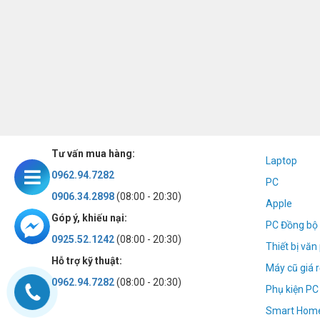
Tư vấn mua hàng:
Laptop
0962.94.7282
PC
0906.34.2898
(08:00 - 20:30)
Apple
Góp ý, khiếu nại:
PC Đồng bộ 
0925.52.1242
(08:00 - 20:30)
Thiết bị vă
Hỗ trợ kỹ thuật:
Máy cũ giá r
0962.94.7282
(08:00 - 20:30)
Phụ kiện PC
Smart Hom