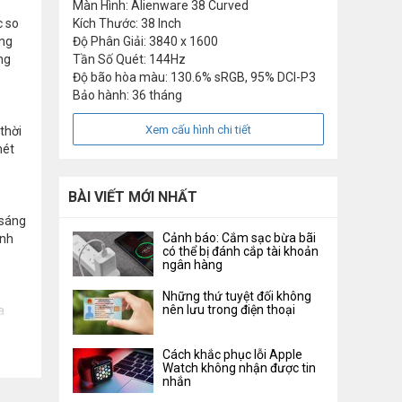
Màn Hình: Alienware 38 Curved
c so
Kích Thước: 38 Inch
ứng
Độ Phân Giải: 3840 x 1600
ng
Tần Số Quét: 144Hz
Độ bão hòa màu: 130.6% sRGB, 95% DCI-P3
Bảo hành: 36 tháng
Xem cấu hình chi tiết
thời
nét
BÀI VIẾT MỚI NHẤT
 sáng
Cảnh báo: Cắm sạc bừa bãi
ình
có thể bị đánh cắp tài khoản
ngân hàng
Những thứ tuyệt đối không
nên lưu trong điện thoại
a
Cách khắc phục lỗi Apple
Watch không nhận được tin
nhắn