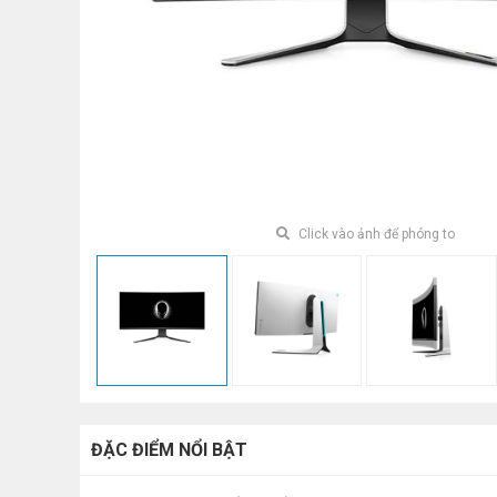
Click vào ảnh để phóng to
ĐẶC ĐIỂM NỔI BẬT