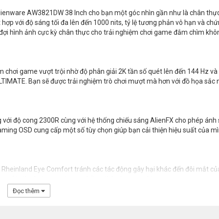
Alienware AW3821DW 38 Inch cho bạn một góc nhìn gần như là chân thự
ợp với độ sáng tối đa lên đến 1000 nits, tỷ lệ tương phản vô hạn và ch
đợi hình ảnh cực kỳ chân thực cho trải nghiệm chơi game đắm chìm khô
hơi game vượt trội nhờ độ phân giải 2K tần số quét lên đến 144 Hz và 
IMATE. Bạn sẽ được trải nghiệm trò chơi mượt mà hơn với đồ họa sắc 
 với độ cong 2300R cùng với hệ thống chiếu sáng AlienFX cho phép ánh
Gaming OSD cung cấp một số tùy chọn giúp bạn cải thiện hiệu suất của m
heinland Eye Comfort tránh các tác động gây hại khác đến đôi mắt củ
ệc ngoài giờ, chơi game trong nhiều giờ hoặc xem phim.
Đọc thêm