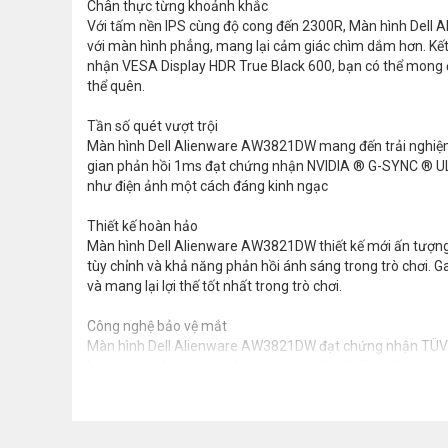
Chân thực từng khoảnh khắc
Với tấm nền IPS cùng độ cong đến 2300R, Màn hình Dell 
với màn hình phẳng, mang lại cảm giác chìm dắm hơn. Kết h
nhận VESA Display HDR True Black 600, bạn có thể mong 
thể quên.
Tần số quét vượt trội
Màn hình Dell Alienware AW3821DW mang đến trải nghiệm c
gian phản hồi 1ms đạt chứng nhận NVIDIA ® G-SYNC ® ULT
như điện ảnh một cách đáng kinh ngạc
Thiết kế hoàn hảo
Màn hình Dell Alienware AW3821DW thiết kế mới ấn tượng
tùy chỉnh và khả năng phản hồi ánh sáng trong trò chơi. 
và mang lại lợi thế tốt nhất trong trò chơi.
Công nghệ bảo vệ mắt
Màn hình Dell Alienware AW3821DW đạt chứng nhận TÜV R
bạn, một tính năng đặc biệt có giá trị cần thiết khi làm vi