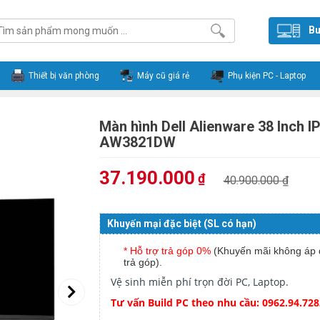
Bu
Thiết bị văn phòng
Máy cũ giá rẻ
Phụ kiện PC - Laptop
Màn hình Dell Alienware 38 Inch 
AW3821DW
37.190.000
₫
40.900.000 ₫
Khuyến mại đặc biệt (SL có hạn)
* Hỗ trợ trả góp 0%
(Khuyến mãi không áp 
trả góp).
Vệ sinh miễn phí trọn đời PC, Laptop.
Tư vấn Build PC theo nhu cầu: 0962.94.728