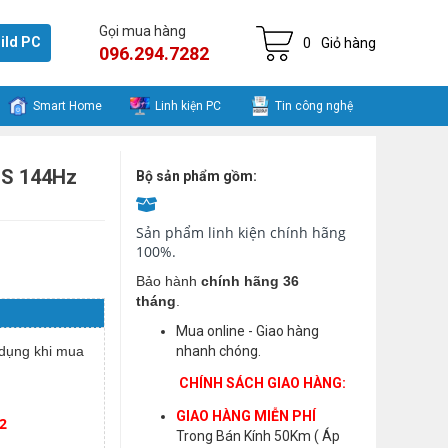
Gọi mua hàng
ild PC
0
Giỏ hàng
096.294.7282
Smart Home
Linh kiện PC
Tin công nghệ
IPS 144Hz
Bộ sản phẩm gồm:
Sản phẩm linh kiện chính hãng
100%.
Bảo hành
chính hãng 36
tháng
.
Mua online - Giao hàng
dụng khi mua
nhanh chóng.
CHÍNH SÁCH GIAO HÀNG:
GIAO HÀNG MIỄN PHÍ
2
Trong Bán Kính 50Km ( Áp