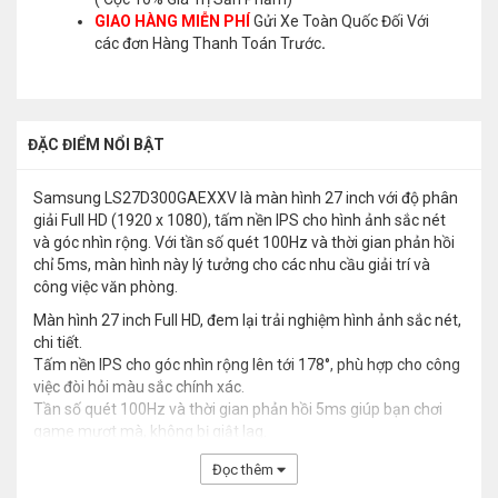
GIAO HÀNG MIỄN PHÍ
Gửi Xe Toàn Quốc Đối Với
các đơn Hàng Thanh Toán Trước
.
ĐẶC ĐIỂM NỔI BẬT
Samsung LS27D300GAEXXV là màn hình 27 inch với độ phân
giải Full HD (1920 x 1080), tấm nền IPS cho hình ảnh sắc nét
và góc nhìn rộng. Với tần số quét 100Hz và thời gian phản hồi
chỉ 5ms, màn hình này lý tưởng cho các nhu cầu giải trí và
công việc văn phòng.
Màn hình 27 inch Full HD, đem lại trải nghiệm hình ảnh sắc nét,
chi tiết.
Tấm nền IPS cho góc nhìn rộng lên tới 178°, phù hợp cho công
việc đòi hỏi màu sắc chính xác.
Tần số quét 100Hz và thời gian phản hồi 5ms giúp bạn chơi
game mượt mà, không bị giật lag.
Đọc thêm