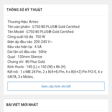
THÔNG SỐ KỸ THUẬT
Thương Hiệu: Antec
Tên sản phẩm : G750 80 PLUS® Gold Certified
Tên Model : G750 80 PLUS® Gold Certified
Công suất tối đa : 750 W
Điện áp đầu vào: 200-240 V~
Đầu vào hiện tại : 4.5A
Dải tần số đầu vào : 50Hz
Quạt : 120mm Slience
Chứng chỉ : 80 Plus Gold
Kích thước : 140 (L) x 150 (W) x 86 (H)
Kết nối : 1 x MB 24 Pin, 2 x 8(4+4) Pin, 4 x 8(6+2) Pin PCI-E, 6 x
SATA, 3 x Molex,
Xem cấu hình chi tiết
BÀI VIẾT MỚI NHẤT