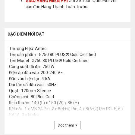
GIAO HÀNG MIỄN PHÍ
Gửi Xe Toàn Quốc Đối Với
các đơn Hàng Thanh Toán Trước
.
ĐẶC ĐIỂM NỔI BẬT
Thương Hiệu: Antec
Tên sản phẩm : G750 80 PLUS® Gold Certified
Tên Model : G750 80 PLUS® Gold Certified
Công suất tối đa : 750 W
Điện áp đầu vào: 200-240 V~
Đầu vào hiện tại : 4.5A
Dải tần số đầu vào : 50Hz
Quạt : 120mm Slience
Chứng chỉ : 80 Plus Gold
Kích thước : 140 (L) x 150 (W) x 86 (H)
Kết nối : 1 x MB 24 Pin, 2 x 8(4+4) Pin, 4 x 8(6+2) Pin PCI-E, 6 x
SATA, 3 x Molex,
Đọc thêm