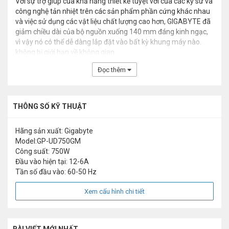
Với sự trợ giúp của khả năng thiết kế tuyệt vời của các kỹ sư và
công nghệ tản nhiệt trên các sản phẩm phần cứng khác nhau
và việc sử dụng các vật liệu chất lượng cao hơn, GIGABYTE đã
giảm chiều dài của bộ nguồn xuống 140 mm đáng kinh ngạc,
vì vậy nó có thể dễ dàng lắp đặt vào bất kỳ khung máy nào.
không bị giới hạn về không gian.
Đọc thêm
THÔNG SỐ KỸ THUẬT
Hãng sản xuất: Gigabyte
Model:GP-UD750GM
Công suất: 750W
Đầu vào hiện tại: 12-6A
Tần số đầu vào: 60-50 Hz
Xem cấu hình chi tiết