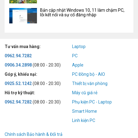
Bản cập nhật Windows 10, 11 làm chậm PC,
lỗi kết nối và sự cố đăng nhập
Tư vấn mua hàng:
Laptop
0962.94.7282
PC
0906.34.2898
(08:00 - 20:30)
Apple
Góp ý, khiếu nại:
PC Đồng bộ - AIO
0925.52.1242
(08:00 - 20:30)
Thiết bị văn phòng
Hỗ trợ kỹ thuật:
Máy cũ giá rẻ
0962.94.7282
(08:00 - 20:30)
Phụ kiện PC - Laptop
Smart Home
Linh kiện PC
Chính sách Bảo hành & Đổi trả