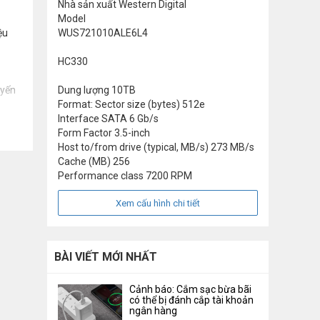
Nhà sản xuất
Western Digital
Model
ệu
WUS721010ALE6L4
HC330
uyến
Dung lượng
10TB
Format: Sector size (bytes)
512e
Interface
SATA 6 Gb/s
Form Factor
3.5-inch
Host to/from drive (typical, MB/s)
273 MB/s
Cache (MB)
256
Performance class
7200 RPM
Xem cấu hình chi tiết
BÀI VIẾT MỚI NHẤT
Cảnh báo: Cắm sạc bừa bãi
có thể bị đánh cắp tài khoản
ngân hàng