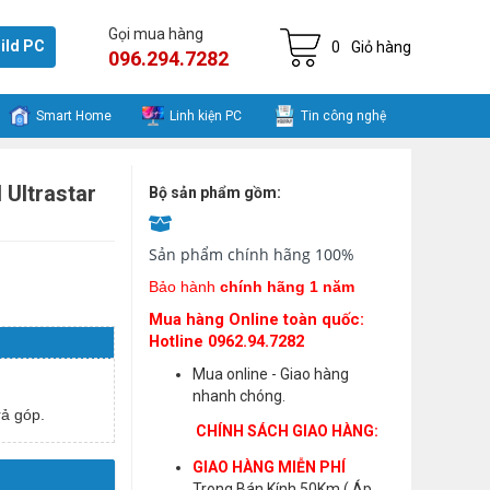
Gọi mua hàng
ild PC
0
Giỏ hàng
096.294.7282
Smart Home
Linh kiện PC
Tin công nghệ
 Ultrastar
Bộ sản phẩm gồm:
Sản phẩm chính hãng 100%
Bảo hành
chính hãng 1 năm
Mua hàng Online toàn quốc:
Hotline 0962.94.7282
Mua online - Giao hàng
nhanh chóng.
ả góp.
CHÍNH SÁCH GIAO HÀNG:
GIAO HÀNG MIỄN PHÍ
Trong Bán Kính 50Km ( Áp