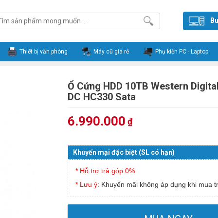
Bu
Thiết bị văn phòng
Máy cũ giá rẻ
Phụ kiện PC - Laptop
Ổ Cứng HDD 10TB Western Digital
DC HC330 Sata
6.990.000
₫
Khuyến mại đặc biệt (SL có hạn)
* Hỗ trợ trả góp 0%.
* Lưu ý:
Khuyến mãi không áp dụng khi mua tr