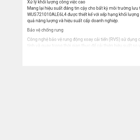
Xử lý khối lượng công việc cao
Mang lại hiệu suất đáng tin cậy cho bất kỳ môi trường lư
WUS721010ALE6L4 được thiết kế với xếp hạng khối lượng côn
quả năng lượng và hiệu suất cấp doanh nghiệp.
Bảo vệ chống rung
Công nghệ bảo vệ rung động xoay cải tiến (RVS) sử dụng các
tính và quay trong thời gian thực để cải thiện hiệu suất s