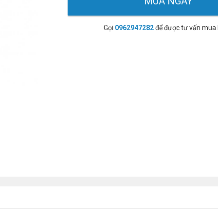
MUA NGAY
Gọi
0962947282
để được tư vấn mua