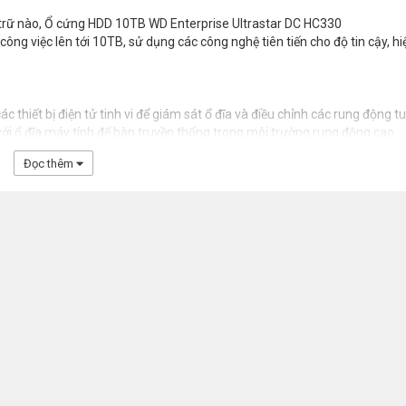
u trữ nào, Ổ cứng HDD 10TB WD Enterprise Ultrastar DC HC330
g việc lên tới 10TB, sử dụng các công nghệ tiên tiến cho độ tin cậy, hi
 thiết bị điện tử tinh vi để giám sát ổ đĩa và điều chỉnh các rung động t
o với ổ đĩa máy tính để bàn truyền thống trong môi trường rung động cao.
Đọc thêm