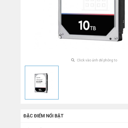
Click vào ảnh để phóng to
ĐẶC ĐIỂM NỔI BẬT