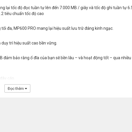
g lại tốc độ đọc tuần tự lên đến 7.000 MB / giây và tốc độ ghi tuần tự 6
M.2 tiêu chuẩn tốc độ cao
ối đa, MP600 PRO mang lại hiệu suất lưu trữ đáng kinh ngạc.
duy trì hiệu suất cao bền vững.
 TB đảm bảo rằng ổ đĩa của bạn sẽ bền lâu – và hoạt động tốt – qua nhiề
dây cáp.
Đọc thêm