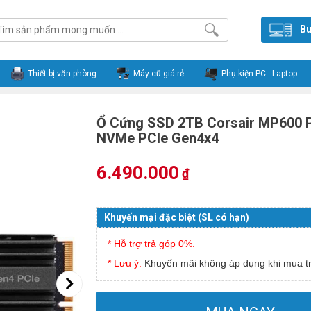
Bu
Thiết bị văn phòng
Máy cũ giá rẻ
Phụ kiện PC - Laptop
Ổ Cứng SSD 2TB Corsair MP600 
NVMe PCle Gen4x4
6.490.000
₫
Khuyến mại đặc biệt (SL có hạn)
* Hỗ trợ trả góp 0%.
* Lưu ý:
Khuyến mãi không áp dụng khi mua tr