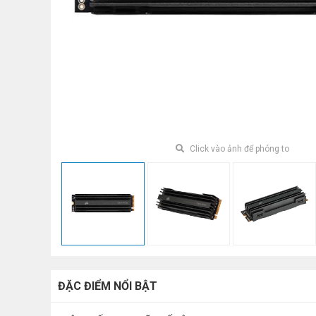
Click vào ảnh để phóng to
ĐẶC ĐIỂM NỔI BẬT