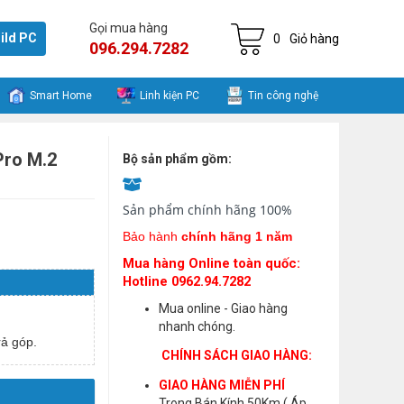
Gọi mua hàng
ild PC
0
Giỏ hàng
096.294.7282
Smart Home
Linh kiện PC
Tin công nghệ
Pro M.2
Bộ sản phẩm gồm:
Sản phẩm chính hãng 100%
Bảo hành
chính hãng 1 năm
Mua hàng Online toàn quốc:
Hotline 0962.94.7282
Mua online - Giao hàng
nhanh chóng.
ả góp.
CHÍNH SÁCH GIAO HÀNG:
GIAO HÀNG MIỄN PHÍ
Trong Bán Kính 50Km ( Áp