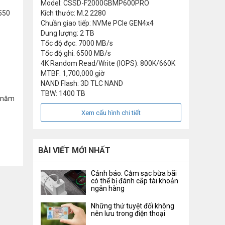
Model: CSSD-F2000GBMP600PRO
.550
Kích thước: M.2 2280
Chuần giao tiếp: NVMe PCIe GEN4x4
Dung lượng: 2 TB
Tốc độ đọc: 7000 MB/s
Tốc độ ghi: 6500 MB/s
4K Random Read/Write (IOPS): 800K/660K
MTBF: 1,700,000 giờ
NAND Flash: 3D TLC NAND
TBW: 1400 TB
u năm
Xem cấu hình chi tiết
BÀI VIẾT MỚI NHẤT
Cảnh báo: Cắm sạc bừa bãi
có thể bị đánh cắp tài khoản
ngân hàng
Những thứ tuyệt đối không
nên lưu trong điện thoại