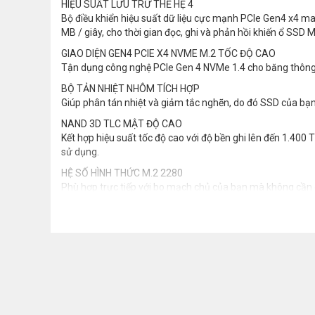
HIỆU SUẤT LƯU TRỮ THẾ HỆ 4
Bộ điều khiển hiệu suất dữ liệu cực mạnh PCIe Gen4 x4 man
MB / giây, cho thời gian đọc, ghi và phản hồi khiến ổ SSD 
GIAO DIỆN GEN4 PCIE X4 NVME M.2 TỐC ĐỘ CAO
Tận dụng công nghệ PCIe Gen 4 NVMe 1.4 cho băng thông t
BỘ TẢN NHIỆT NHÔM TÍCH HỢP
Giúp phân tán nhiệt và giảm tắc nghẽn, do đó SSD của bạn 
NAND 3D TLC MẬT ĐỘ CAO
Kết hợp hiệu suất tốc độ cao với độ bền ghi lên đến 1.400
sử dụng.
HỆ SỐ HÌNH THỨC M.2 2280
Phù hợp trực tiếp với bo mạch chủ của bạn mà không cần 