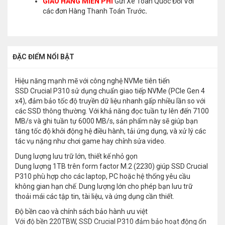
GIAO HÀNG MIỄN PHÍ
Gửi Xe Toàn Quốc Đối Với
các đơn Hàng Thanh Toán Trước
.
ĐẶC ĐIỂM NỔI BẬT
Hiệu năng mạnh mẽ với công nghệ NVMe tiên tiến
SSD Crucial P310 sử dụng chuẩn giao tiếp NVMe (PCIe Gen 4
x4), đảm bảo tốc độ truyền dữ liệu nhanh gấp nhiều lần so với
các SSD thông thường. Với khả năng đọc tuần tự lên đến 7100
MB/s và ghi tuần tự 6000 MB/s, sản phẩm này sẽ giúp bạn
tăng tốc độ khởi động hệ điều hành, tải ứng dụng, và xử lý các
tác vụ nặng như chơi game hay chỉnh sửa video.
Dung lượng lưu trữ lớn, thiết kế nhỏ gọn
Dung lượng 1TB trên form factor M.2 (2230) giúp SSD Crucial
P310 phù hợp cho các laptop, PC hoặc hệ thống yêu cầu
không gian hạn chế. Dung lượng lớn cho phép bạn lưu trữ
thoải mái các tập tin, tài liệu, và ứng dụng cần thiết.
Độ bền cao và chính sách bảo hành ưu việt
Với độ bền 220TBW, SSD Crucial P310 đảm bảo hoạt động ổn