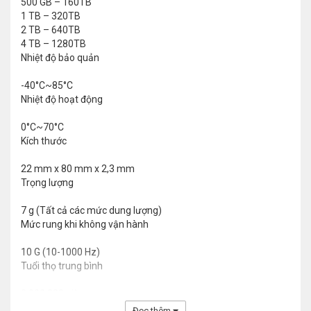
500 GB – 160TB
1 TB – 320TB
2 TB – 640TB
4 TB – 1280TB
Nhiệt độ bảo quản
-40°C~85°C
Nhiệt độ hoạt động
0°C~70°C
Kích thước
22 mm x 80 mm x 2,3 mm
Trọng lượng
7 g (Tất cả các mức dung lượng)
Mức rung khi không vận hành
10 G (10-1000 Hz)
Tuổi thọ trung bình
2.000.000 giờ
Đọc thêm