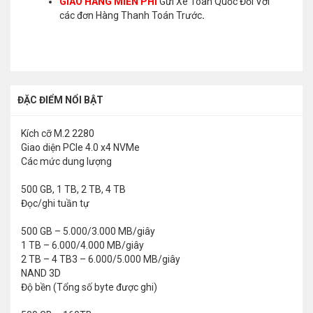
GIAO HÀNG MIỄN PHÍ
Gửi Xe Toàn Quốc Đối Với
các đơn Hàng Thanh Toán Trước
.
ĐẶC ĐIỂM NỔI BẬT
Kích cỡ
M.2 2280
Giao diện
PCIe 4.0 x4 NVMe
Các mức dung lượng
500 GB, 1 TB, 2 TB, 4 TB
Đọc/ghi tuần tự
500 GB – 5.000/3.000 MB/giây
1 TB – 6.000/4.000 MB/giây
2 TB – 4 TB3 – 6.000/5.000 MB/giây
NAND
3D
Độ bền (Tổng số byte được ghi)