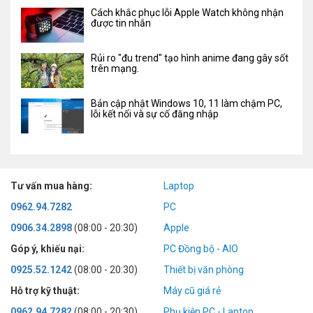
Cách khắc phục lỗi Apple Watch không nhận
được tin nhắn
Rủi ro "đu trend" tạo hình anime đang gây sốt
trên mạng.
Bản cập nhật Windows 10, 11 làm chậm PC,
lỗi kết nối và sự cố đăng nhập
Tư vấn mua hàng:
Laptop
0962.94.7282
PC
0906.34.2898
(08:00 - 20:30)
Apple
Góp ý, khiếu nại:
PC Đồng bộ - AIO
0925.52.1242
(08:00 - 20:30)
Thiết bị văn phòng
Hỗ trợ kỹ thuật:
Máy cũ giá rẻ
0962.94.7282
(08:00 - 20:30)
Phụ kiện PC - Laptop