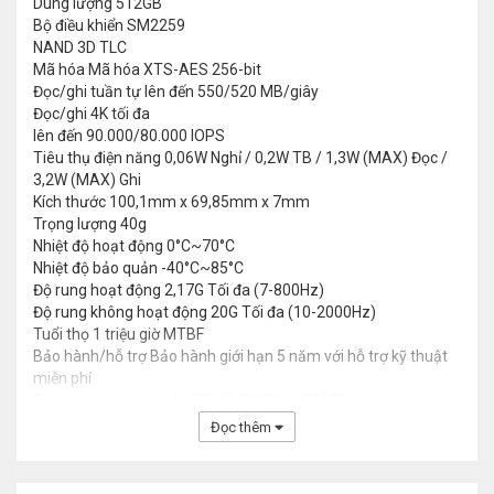
Dung lượng
512GB
Bộ điều khiển
SM2259
NAND
3D TLC
Mã hóa
Mã hóa XTS-AES 256-bit
Đọc/ghi tuần tự
lên đến 550/520 MB/giây
Đọc/ghi 4K tối đa
lên đến 90.000/80.000 IOPS
Tiêu thụ điện năng
0,06W Nghỉ / 0,2W TB / 1,3W (MAX) Đọc /
3,2W (MAX) Ghi
Kích thước
100,1mm x 69,85mm x 7mm
Trọng lượng
40g
Nhiệt độ hoạt động
0°C~70°C
Nhiệt độ bảo quản
-40°C~85°C
Độ rung hoạt động
2,17G Tối đa (7-800Hz)
Độ rung không hoạt động
20G Tối đa (10-2000Hz)
Tuổi thọ
1 triệu giờ MTBF
Bảo hành/hỗ trợ
Bảo hành giới hạn 5 năm với hỗ trợ kỹ thuật
miễn phí
Tổng số byte được ghi (TBW)
512GB — 300TB
Đọc thêm