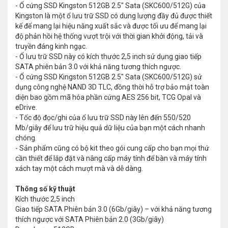
- Ổ cứng SSD Kingston 512GB 2.5" Sata (SKC600/512G) của
Kingston là một ổ lưu trữ SSD có dung lượng đầy đủ được thiết
kế để mang lại hiệu năng xuất sắc và được tối ưu để mang lại
độ phản hồi hệ thống vượt trội với thời gian khởi động, tải và
truyền đáng kinh ngạc.
- Ổ lưu trữ SSD này có kích thước 2,5 inch sử dụng giao tiếp
SATA phiên bản 3.0 với khả năng tương thích ngược.
- Ổ cứng SSD Kingston 512GB 2.5" Sata (SKC600/512G) sử
dụng công nghệ NAND 3D TLC, đồng thời hỗ trợ bảo mật toàn
diện bao gồm mã hóa phần cứng AES 256 bit, TCG Opal và
eDrive.
- Tốc độ đọc/ghi của ổ lưu trữ SSD này lên đến 550/520
Mb/giây để lưu trữ hiệu quả dữ liệu của bạn một cách nhanh
chóng.
- Sản phẩm cũng có bộ kit theo gói cung cấp cho bạn mọi thứ
cần thiết để lắp đặt và nâng cấp máy tính để bàn và máy tính
xách tay một cách mượt mà và dễ dàng.
Thông số kỹ thuật
Kích thước
2,5 inch
Giao tiếp
SATA Phiên bản 3.0 (6Gb/giây) – với khả năng tương
thích ngược với SATA Phiên bản 2.0 (3Gb/giây)