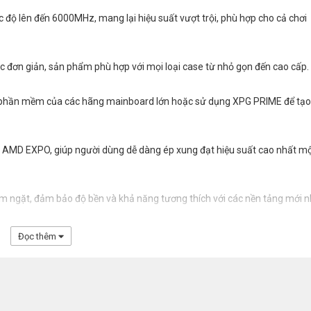
ộ lên đến 6000MHz, mang lại hiệu suất vượt trội, phù hợp cho cả chơi
ọc đơn giản, sản phẩm phù hợp với mọi loại case từ nhỏ gọn đến cao cấp.
g phần mềm của các hãng mainboard lớn hoặc sử dụng XPG PRIME để tạ
 AMD EXPO, giúp người dùng dễ dàng ép xung đạt hiệu suất cao nhất m
êm ngặt, đảm bảo độ bền và khả năng tương thích với các nền tảng mới n
Đọc thêm