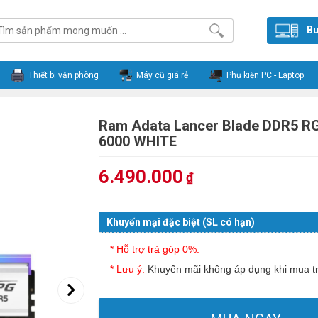
Bu
Thiết bị văn phòng
Máy cũ giá rẻ
Phụ kiện PC - Laptop
Ram Adata Lancer Blade DDR5 R
6000 WHITE
6.490.000
₫
Khuyến mại đặc biệt (SL có hạn)
* Hỗ trợ trả góp 0%.
* Lưu ý:
Khuyến mãi không áp dụng khi mua tr