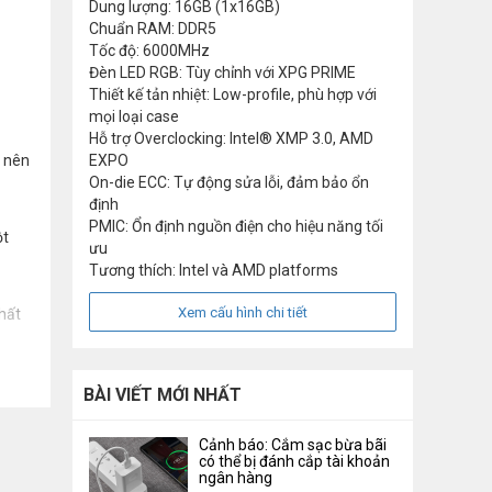
Dung lượng: 16GB (1x16GB)
Chuẩn RAM: DDR5
Tốc độ: 6000MHz
Đèn LED RGB: Tùy chỉnh với XPG PRIME
Thiết kế tản nhiệt: Low-profile, phù hợp với
mọi loại case
Hỗ trợ Overclocking: Intel® XMP 3.0, AMD
o nên
EXPO
On-die ECC: Tự động sửa lỗi, đảm bảo ổn
định
PMIC: Ổn định nguồn điện cho hiệu năng tối
ột
ưu
Tương thích: Intel và AMD platforms
Xem cấu hình chi tiết
hất
BÀI VIẾT MỚI NHẤT
Cảnh báo: Cắm sạc bừa bãi
có thể bị đánh cắp tài khoản
ngân hàng