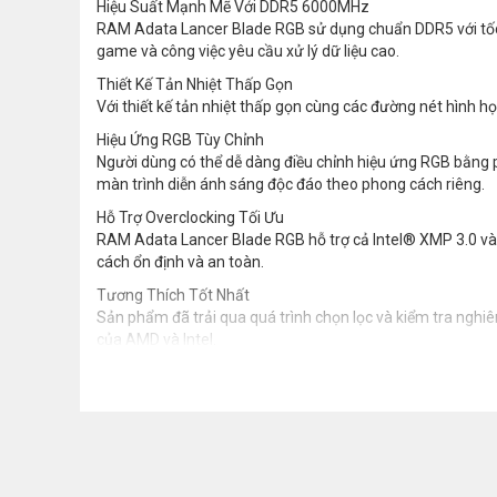
Hiệu Suất Mạnh Mẽ Với DDR5 6000MHz
RAM Adata Lancer Blade RGB sử dụng chuẩn DDR5 với tốc đ
game và công việc yêu cầu xử lý dữ liệu cao.
Thiết Kế Tản Nhiệt Thấp Gọn
Với thiết kế tản nhiệt thấp gọn cùng các đường nét hình h
Hiệu Ứng RGB Tùy Chỉnh
Người dùng có thể dễ dàng điều chỉnh hiệu ứng RGB bằn
màn trình diễn ánh sáng độc đáo theo phong cách riêng.
Hỗ Trợ Overclocking Tối Ưu
RAM Adata Lancer Blade RGB hỗ trợ cả Intel® XMP 3.0 và
cách ổn định và an toàn.
Tương Thích Tốt Nhất
Sản phẩm đã trải qua quá trình chọn lọc và kiểm tra nghi
của AMD và Intel.