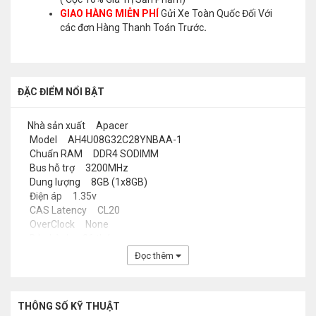
GIAO HÀNG MIỄN PHÍ
Gửi Xe Toàn Quốc Đối Với
các đơn Hàng Thanh Toán Trước
.
ĐẶC ĐIỂM NỔI BẬT
Nhà sản xuất
Apacer
Model
AH4U08G32C28YNBAA-1
Chuẩn RAM
DDR4 SODIMM
Bus hỗ trợ
3200MHz
Dung lượng
8GB (1x8GB)
Điện áp
1.35v
CAS Latency
CL20
OverClock
None
Bảo hành
36 tháng
Đọc thêm
THÔNG SỐ KỸ THUẬT