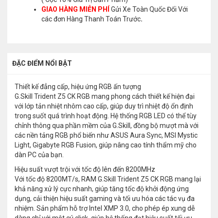
GIAO HÀNG MIỄN PHÍ
Gửi Xe Toàn Quốc Đối Với
các đơn Hàng Thanh Toán Trước
.
ĐẶC ĐIỂM NỔI BẬT
Thiết kế đẳng cấp, hiệu ứng RGB ấn tượng
G.Skill Trident Z5 CK RGB mang phong cách thiết kế hiện đại
với lớp tản nhiệt nhôm cao cấp, giúp duy trì nhiệt độ ổn định
trong suốt quá trình hoạt động. Hệ thống RGB LED có thể tùy
chỉnh thông qua phần mềm của G.Skill, đồng bộ mượt mà với
các nền tảng RGB phổ biến như ASUS Aura Sync, MSI Mystic
Light, Gigabyte RGB Fusion, giúp nâng cao tính thẩm mỹ cho
dàn PC của bạn.
Hiệu suất vượt trội với tốc độ lên đến 8200MHz
Với tốc độ 8200MT/s, RAM G.Skill Trident Z5 CK RGB mang lại
khả năng xử lý cực nhanh, giúp tăng tốc độ khởi động ứng
dụng, cải thiện hiệu suất gaming và tối ưu hóa các tác vụ đa
nhiệm. Sản phẩm hỗ trợ Intel XMP 3.0, cho phép ép xung dễ