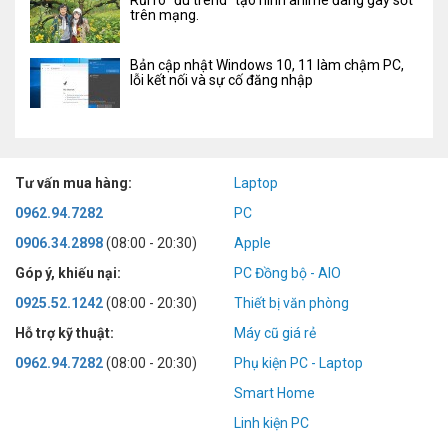
Rủi ro "đu trend" tạo hình anime đang gây sốt
trên mạng.
Bản cập nhật Windows 10, 11 làm chậm PC,
lỗi kết nối và sự cố đăng nhập
Tư vấn mua hàng:
Laptop
0962.94.7282
PC
0906.34.2898
(08:00 - 20:30)
Apple
Góp ý, khiếu nại:
PC Đồng bộ - AIO
0925.52.1242
(08:00 - 20:30)
Thiết bị văn phòng
Hỗ trợ kỹ thuật:
Máy cũ giá rẻ
0962.94.7282
(08:00 - 20:30)
Phụ kiện PC - Laptop
Smart Home
Linh kiện PC