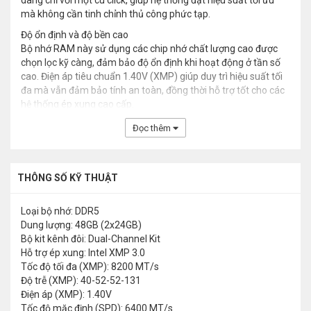
dàng chỉ với một cú click, giúp hệ thống đạt hiệu suất tối ưu
mà không cần tinh chỉnh thủ công phức tạp.
Độ ổn định và độ bền cao
Bộ nhớ RAM này sử dụng các chip nhớ chất lượng cao được
chọn lọc kỹ càng, đảm bảo độ ổn định khi hoạt động ở tần số
cao. Điện áp tiêu chuẩn 1.40V (XMP) giúp duy trì hiệu suất tối
đa mà vẫn đảm bảo tính an toàn, đồng thời hỗ trợ tốt cho các
hệ thống ép xung cao cấp.
Đọc thêm
THÔNG SỐ KỸ THUẬT
Loại bộ nhớ: DDR5
Dung lượng: 48GB (2x24GB)
Bộ kit kênh đôi: Dual-Channel Kit
Hỗ trợ ép xung: Intel XMP 3.0
Tốc độ tối đa (XMP): 8200 MT/s
Độ trễ (XMP): 40-52-52-131
Điện áp (XMP): 1.40V
Tốc độ mặc định (SPD): 6400 MT/s