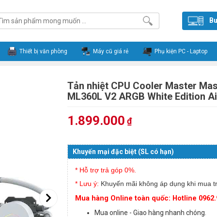
Bu
Thiết bị văn phòng
Máy cũ giá rẻ
Phụ kiện PC - Laptop
Tản nhiệt CPU Cooler Master Mas
ML360L V2 ARGB White Edition Ai
1.899.000
₫
Khuyến mại đặc biệt (SL có hạn)
* Hỗ trợ trả góp 0%.
* Lưu ý:
Khuyến mãi không áp dụng khi mua tr
Mua hàng Online toàn quốc: Hotline 0962.
Mua online - Giao hàng nhanh chóng.