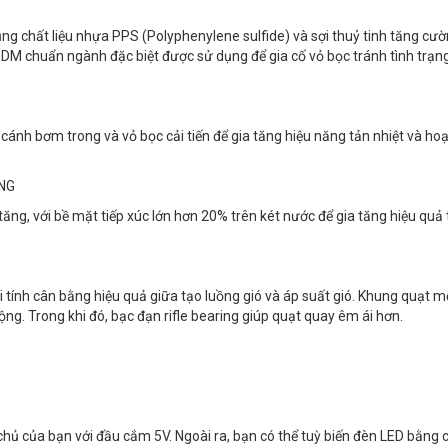
ng chất liệu nhựa PPS (Polyphenylene sulfide) và sợi thuỷ tinh tăng cư
DM chuẩn ngành đặc biệt được sử dụng để gia cố vỏ bọc tránh tình trạng
cánh bơm trong và vỏ bọc cải tiến để gia tăng hiệu năng tản nhiệt và hoạ
ĂNG
tăng, với bề mặt tiếp xúc lớn hơn 20% trên két nước để gia tăng hiệu quả
 tính cân bằng hiệu quả giữa tạo luồng gió và áp suất gió. Khung quạt mớ
ng. Trong khi đó, bạc đạn rifle bearing giúp quạt quay êm ái hơn.
chủ của bạn với đầu cắm 5V. Ngoài ra, bạn có thể tuỳ biến đèn LED bằng 