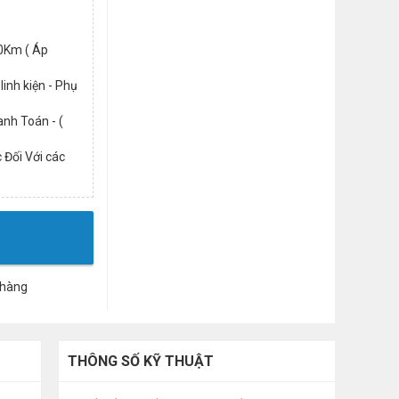
0Km ( Áp
linh kiện - Phụ
nh Toán - (
 Đối Với các
 hàng
THÔNG SỐ KỸ THUẬT