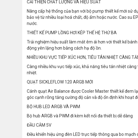
CẢI THIỆN CHẤT LƯỢNG VÀ HIỆU SUẤT
Nâng cấp hệ thống của bạn với bộ pump thiết kế mới sử dụ
bảo vệ từ nhiều loại hoá chất, độ ẩm hoặc nước. Cao su EP
nước.
THIẾT KẾ PUMP LỒNG HƠI KÉP THẾ HỆ THỨ BA
Trải nghiệm hiệu suất làm mát êm ái hơn với thiết kế bánh 
động yên lặng hơn bằng cách hạ độ ồn.
NHIỀU KHU VỰC TIẾP XÚC HƠN, TIÊU TÁN NHIỆT CÀNG T
Càng nhiều khu vực tiếp xúc, khả năng tiêu tán nhiệt càng 
nhiệt.
QUẠT SICKLEFLOW 120 ARGB MỚI
Cánh quạt Air Balance được Cooler Master thiết kế đem lại
góc cạnh rỗng tăng cường độ cản và độ ổn định khi hoạt độ
BỘ HUB LED ARGB VÀ PWM
Bộ hub ARGB và PWM đi kèm kết nối đa thiết bị dễ dàng
ĐẦU CẮM 5V
Điều khiển hiệu ứng đèn LED trực tiếp thông qua bo mạch 