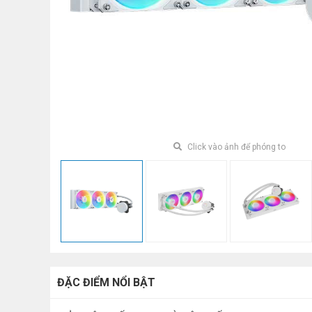
Click vào ảnh để phóng to
ĐẶC ĐIỂM NỔI BẬT