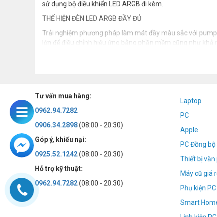
sử dụng bộ điều khiển LED ARGB đi kèm.
THỂ HIỆN ĐÈN LED ARGB ĐẦY ĐỦ
Trải nghiệm phương pháp làm mát đầy màu sắc với pump t
lớn để điều chỉnh hiệu ứng bằng phần mềm cũng như khả n
Tư vấn mua hàng:
Laptop
0962.94.7282
PC
0906.34.2898
(08:00 - 20:30)
Apple
Góp ý, khiếu nại:
PC Đồng bộ 
0925.52.1242
(08:00 - 20:30)
Thiết bị vă
Hỗ trợ kỹ thuật:
Máy cũ giá r
0962.94.7282
(08:00 - 20:30)
Phụ kiện PC
Smart Hom
Linh kiện PC