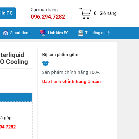
Gọi mua hàng
ild PC
0
Giỏ hàng
096.294.7282
Smart Home
Linh kiện PC
Tin công nghệ
terliquid
Bộ sản phẩm gồm:
O Cooling
Sản phẩm chính hãng 100%
Bảo hành
chính hãng 1 năm
ả góp.
94.7282