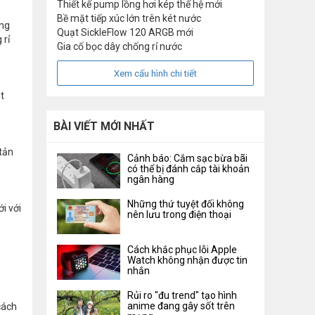
Thiết kế pump lồng hơi kép thế hệ mới
Bề mặt tiếp xúc lớn trên két nước
ờng
Quạt SickleFlow 120 ARGB mới
 rỉ
Gia cố bọc dây chống rỉ nước
Xem cấu hình chi tiết
t
BÀI VIẾT MỚI NHẤT
 tản
Cảnh báo: Cắm sạc bừa bãi
có thể bị đánh cắp tài khoản
ngân hàng
Những thứ tuyệt đối không
i với
nên lưu trong điện thoại
Cách khắc phục lỗi Apple
Watch không nhận được tin
nhắn
Rủi ro "đu trend" tạo hình
anime đang gây sốt trên
cách