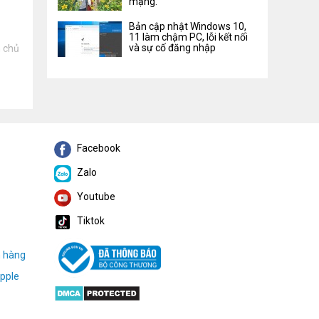
mạng.
Bản cập nhật Windows 10,
11 làm chậm PC, lỗi kết nối
và sự cố đăng nhập
h chủ
Facebook
Zalo
Youtube
Tiktok
h hàng
pple