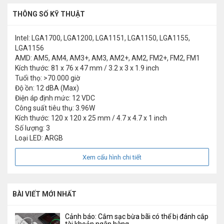
THÔNG SỐ KỸ THUẬT
Intel: LGA1700, LGA1200, LGA1151, LGA1150, LGA1155,
LGA1156
AMD: AM5, AM4, AM3+, AM3, AM2+, AM2, FM2+, FM2, FM1
Kích thước: 81 x 76 x 47 mm / 3.2 x 3 x 1.9 inch
Tuổi thọ: >70.000 giờ
Độ ồn: 12 dBA (Max)
Điện áp định mức: 12 VDC
Công suất tiêu thụ: 3.96W
Kích thước: 120 x 120 x 25 mm / 4.7 x 4.7 x 1 inch
Số lượng: 3
Loại LED: ARGB
Xem cấu hình chi tiết
BÀI VIẾT MỚI NHẤT
Cảnh báo: Cắm sạc bừa bãi có thể bị đánh cắp