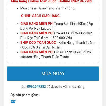
Mua hàng Online toàn quốc: Hotline 0962.94.7282
Mua online - Giao hàng nhanh chóng.
CHÍNH SÁCH GIAO HÀNG:
GIAO HÀNG MIỄN PHÍ
Trong Bán Kính 50Km ( Áp
Dụng Với PC - Laptop )
GIAO HÀNG MIỄN PHÍ
( 24-48H ) Đối Với linh kiện -
Phụ Kiện Trị Giá hơn 1.500.000 VNĐ
SHIP COD TOÀN QUỐC
- Kiểm Hàng Thanh Toán -
( Cọc 10% Giá Trị Sản Phẩm)
GIAO HÀNG MIỄN PHÍ
Gửi Xe Toàn Quốc Đối Với
các đơn Hàng Thanh Toán Trước
.
MUA NGAY
Gọi
0962947282
để được tư vấn mua hàng
Bộ sản phẩm gồm: