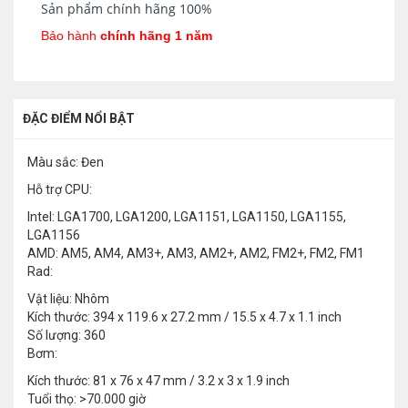
Sản phẩm chính hãng 100%
Bảo hành
chính hãng 1 năm
ĐẶC ĐIỂM NỔI BẬT
Màu sắc: Đen
Hỗ trợ CPU:
Intel: LGA1700, LGA1200, LGA1151, LGA1150, LGA1155,
LGA1156
AMD: AM5, AM4, AM3+, AM3, AM2+, AM2, FM2+, FM2, FM1
Rad:
Vật liệu: Nhôm
Kích thước: 394 x 119.6 x 27.2 mm / 15.5 x 4.7 x 1.1 inch
Số lượng: 360
Bơm:
Kích thước: 81 x 76 x 47 mm / 3.2 x 3 x 1.9 inch
Tuổi thọ: >70.000 giờ