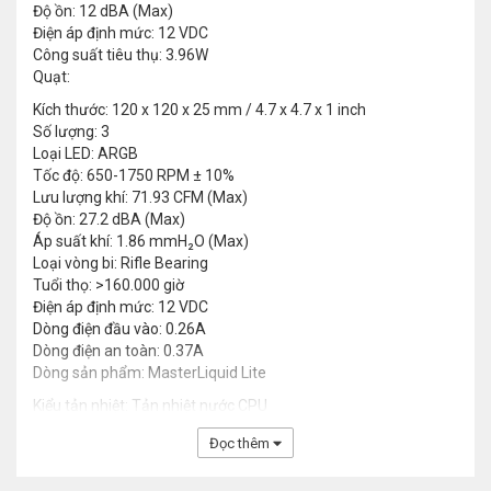
Độ ồn: 12 dBA (Max)
Điện áp định mức: 12 VDC
Công suất tiêu thụ: 3.96W
Quạt:
Kích thước: 120 x 120 x 25 mm / 4.7 x 4.7 x 1 inch
Số lượng: 3
Loại LED: ARGB
Tốc độ: 650-1750 RPM ± 10%
Lưu lượng khí: 71.93 CFM (Max)
Độ ồn: 27.2 dBA (Max)
Áp suất khí: 1.86 mmH₂O (Max)
Loại vòng bi: Rifle Bearing
Tuổi thọ: >160.000 giờ
Điện áp định mức: 12 VDC
Dòng điện đầu vào: 0.26A
Dòng điện an toàn: 0.37A
Dòng sản phẩm: MasterLiquid Lite
Kiểu tản nhiệt: Tản nhiệt nước CPU
Đọc thêm