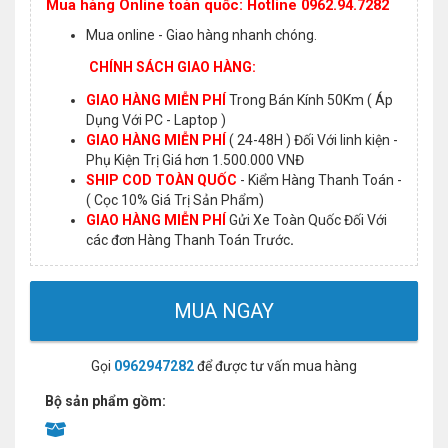
Mua hàng Online toàn quốc: Hotline 0962.94.7282
Mua online - Giao hàng nhanh chóng.
CHÍNH SÁCH GIAO HÀNG:
GIAO HÀNG MIỄN PHÍ
Trong Bán Kính 50Km ( Áp
Dụng Với PC - Laptop )
GIAO HÀNG MIỄN PHÍ
( 24-48H ) Đối Với linh kiện -
Phụ Kiện Trị Giá hơn 1.500.000 VNĐ
SHIP COD TOÀN QUỐC
- Kiểm Hàng Thanh Toán -
( Cọc 10% Giá Trị Sản Phẩm)
GIAO HÀNG MIỄN PHÍ
Gửi Xe Toàn Quốc Đối Với
các đơn Hàng Thanh Toán Trước
.
MUA NGAY
Gọi
0962947282
để được tư vấn mua hàng
Bộ sản phẩm gồm: