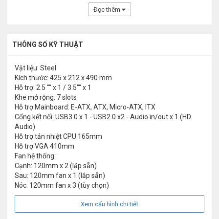
Đọc thêm
THÔNG SỐ KỸ THUẬT
Vật liệu: Steel
Kích thước: 425 x 212 x 490 mm
Hỗ trợ: 2.5 "" x 1 / 3.5"" x 1
Khe mở rộng: 7 slots
Hỗ trợ Mainboard: E-ATX, ATX, Micro-ATX, ITX
Cổng kết nối: USB3.0 x 1 - USB2.0 x2 - Audio in/out x 1 (HD
Audio)
Hỗ trợ tản nhiệt CPU 165mm
Hỗ trợ VGA 410mm
Fan hệ thống:
Cạnh: 120mm x 2 (lắp sẵn)
Sau: 120mm fan x 1 (lắp sẵn)
Nóc: 120mm fan x 3 (tùy chọn)
Xem cấu hình chi tiết