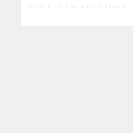
• Bên cạnh đó sản phẩm còn được trang bị nút reset cho ng