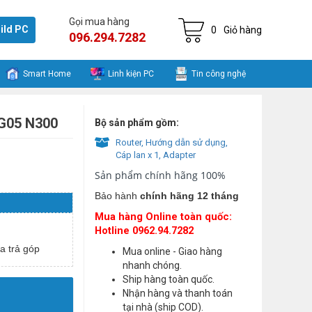
Gọi mua hàng
ild PC
0
Giỏ hàng
096.294.7282
Smart Home
Linh kiện PC
Tin công nghệ
4G05 N300
Bộ sản phẩm gồm:
Router, Hướng dẫn sử dụng,
Cáp lan x 1, Adapter
Sản phẩm chính hãng 100%
Bảo hành
chính hãng 12 tháng
Mua hàng Online toàn quốc:
Hotline 0962.94.7282
a trả góp
Mua online - Giao hàng
nhanh chóng.
Ship hàng toàn quốc.
Nhận hàng và thanh toán
tại nhà (ship COD).