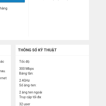
 hàng
THÔNG SỐ KỸ THUẬT
các
Tốc độ:
300 Mbps
nhau.
Băng tần:
ernet
2.4GHz
Số ăng-ten:
2 ăng ten ngoài
Truy cập tối đa:
32 user