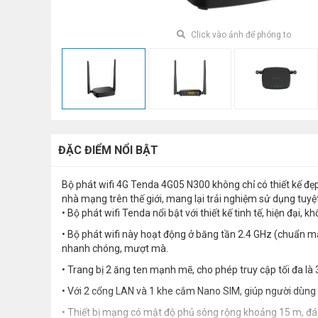
Click vào ảnh để phóng to
ĐẶC ĐIỂM NỔI BẬT
Bộ phát wifi 4G Tenda 4G05 N300 không chỉ có thiết kế đẹ
nhà mạng trên thế giới, mang lại trải nghiệm sử dụng tuyệ
• Bộ phát wifi Tenda nổi bật với thiết kế tinh tế, hiện đại,
• Bộ phát wifi này hoạt động ở băng tần 2.4 GHz (chuẩn mạ
nhanh chóng, mượt mà.
• Trang bị 2 ăng ten mạnh mẽ, cho phép truy cập tối đa là 
• Với 2 cổng LAN và 1 khe cắm Nano SIM, giúp người dùng l
• Thiết bị mạng có mật độ phủ sóng rộng khoảng 15 m, đá