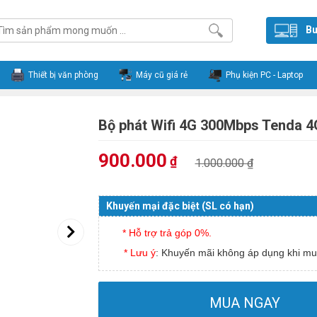
Bu
Thiết bị văn phòng
Máy cũ giá rẻ
Phụ kiện PC - Laptop
Bộ phát Wifi 4G 300Mbps Tenda 
900.000
₫
1.000.000 ₫
Khuyến mại đặc biệt (SL có hạn)
* Hỗ trợ trả góp 0%.
* Lưu ý
: Khuyến mãi không áp dụng khi mu
MUA NGAY