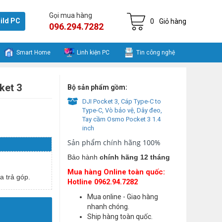
Gọi mua hàng
ild PC
0
Giỏ hàng
096.294.7282
Smart Home
Linh kiện PC
Tin công nghệ
ket 3
Bộ sản phẩm gồm:
DJI Pocket 3, Cáp Type-C to
Type-C, Vò bảo vệ, Dây đeo,
Tay cầm Osmo Pocket 3 1.4
inch
Sản phẩm chính hãng 100%
Bảo hành
chính hãng 12 tháng
Mua hàng Online toàn quốc:
a trả góp.
Hotline 0962.94.7282
Mua online - Giao hàng
nhanh chóng.
Ship hàng toàn quốc.