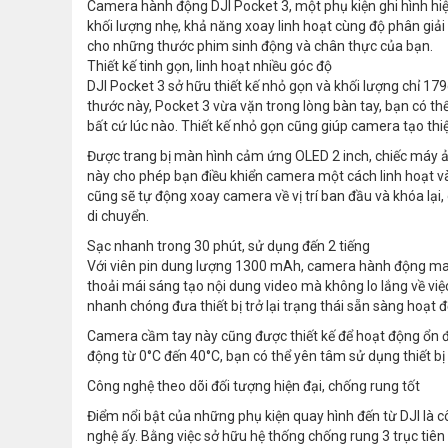
Camera hành động DJI Pocket 3, một phụ kiện ghi hình hiệu
khối lượng nhẹ, khả năng xoay linh hoạt cùng độ phân giải
cho những thước phim sinh động và chân thực của bạn.
Thiết kế tinh gọn, linh hoạt nhiều góc độ
DJI Pocket 3 sở hữu thiết kế nhỏ gọn và khối lượng chỉ 
thước này, Pocket 3 vừa vặn trong lòng bàn tay, bạn có th
bất cứ lúc nào. Thiết kế nhỏ gọn cũng giúp camera tạo thiệ
Được trang bị màn hình cảm ứng OLED 2 inch, chiếc máy 
này cho phép bạn điều khiển camera một cách linh hoạt và 
cũng sẽ tự động xoay camera về vị trí ban đầu và khóa lạ
di chuyển.
Sạc nhanh trong 30 phút, sử dụng đến 2 tiếng
Với viên pin dung lượng 1300 mAh, camera hành động mang
thoải mái sáng tạo nội dung video mà không lo lắng về việc
nhanh chóng đưa thiết bị trở lại trạng thái sẵn sàng hoạt 
Camera cầm tay này cũng được thiết kế để hoạt động ổn đị
động từ 0°C đến 40°C, bạn có thể yên tâm sử dụng thiết bị
Công nghệ theo dõi đối tượng hiện đại, chống rung tốt
Điểm nổi bật của những phụ kiện quay hình đến từ DJI là c
nghệ ấy. Bằng việc sở hữu hệ thống chống rung 3 trục tiên 