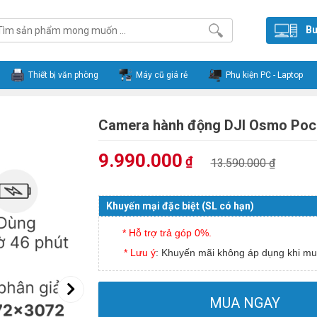
Bu
Thiết bị văn phòng
Máy cũ giá rẻ
Phụ kiện PC - Laptop
Camera hành động DJI Osmo Poc
9.990.000
₫
13.590.000 ₫
Khuyến mại đặc biệt (SL có hạn)
* Hỗ trợ trả góp 0%.
* Lưu ý
: Khuyến mãi không áp dụng khi mu
MUA NGAY