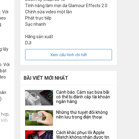
Tính năng làm mịn da Glamour Effects 2.0
. Với
Chỉnh sửa video một lần
Theo
Phát trực tiếp
g
Sạc nhanh
Hãng sản xuất
DJI
g lấy
Xem cấu hình chi tiết
. Với
 bật
deo
BÀI VIẾT MỚI NHẤT
Cảnh báo: Cắm sạc bừa bãi
phân
có thể bị đánh cắp tài khoản
)
ngân hàng
Những thứ tuyệt đối không
 hợp,
nên lưu trong điện thoại
linh
Cách khắc phục lỗi Apple
Watch không nhận được tin