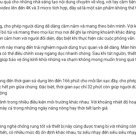
 quả cho những nhà sáng tạo nội dung chuyên về vlog, với tay cầm tiện 
 video lên đến 4K và 3 micro tích hợp, đây sẽ là một sản phẩm không thể 
179g, cho phép người dùng dễ dàng cầm nắm và mang theo bên mình. Với k
ể bỏ túi và mang theo mọi lúc mọi nơi để ghi lại những khoảnh khắc đáng
n cảm hơn với người đối diện, đặc biệt khi thực hiện các cuộc phỏng vấn.
ảnh này mang đến trải nghiệm người dùng trực quan và dễ dàng. Màn hì
có thể điều chỉnh xoay ngang dọc nhanh chóng. Sau khi tắt nguồn, thiết
i, giúp bảo vệ ống kính khỏi những va chạm không mong muốn trong quá 
 đến thời gian sử dụng lên đến 166 phút cho mỗi lần sạc đầy, cho phé
 hết pin giữa chừng. Đặc biệt, thời gian sạc chỉ 32 phút còn giúp người d
động.
nh trong nhiều điều kiện môi trường khác nhau. Với khoảng nhiệt độ hoạ
 này cả trong những ngày nắng nóng hay thời tiết lạnh giá.
ông nghệ chống rung tốt và thiết bị này cũng được trang bị với những cô
tiến, có nhiều mức độ ổn định khác nhau, từ siêu nhạy đến siêu siêu nhạy