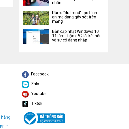
nhắn
Rủi ro "đu trend" tạo hình
anime đang gây sốt trên
mạng.
Bản cập nhật Windows 10,
11 làm chậm PC, lỗi kết nối
và sự cố đăng nhập
Facebook
Zalo
Youtube
Tiktok
h hàng
pple