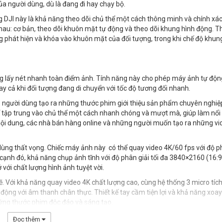
 người dùng, dù là đang đi hay chạy bộ.
JI này là khả năng theo dõi chủ thể một cách thông minh và chính xác
 nhau: cơ bản, theo dõi khuôn mặt tự động và theo dõi khung hình động. 
ng phát hiện và khóa vào khuôn mặt của đối tượng, trong khi chế độ khun
ng lấy nét nhanh toàn điểm ảnh. Tính năng này cho phép máy ảnh tự độn
y cả khi đối tượng đang di chuyển với tốc độ tương đối nhanh.
p người dùng tạo ra những thước phim giới thiệu sản phẩm chuyên nghiệp
hể tập trung vào chủ thể một cách nhanh chóng và mượt mà, giúp làm nổi
 nội dung, các nhà bán hàng online và những người muốn tạo ra những vi
dùng thất vọng. Chiếc máy ảnh này có thể quay video 4K/60 fps với độ 
cạnh đó, khả năng chụp ảnh tĩnh với độ phân giải tối đa 3840×2160 (16:9
với chất lượng hình ảnh tuyệt vời.
 Với khả năng quay video 4K chất lượng cao, cùng hệ thống 3 micro tích
ộng với âm thanh chân thực. Thiết kế tay cầm tiện lợi và khả năng xoay 
hững thước phim độc đáo và sáng tạo.
Đọc thêm