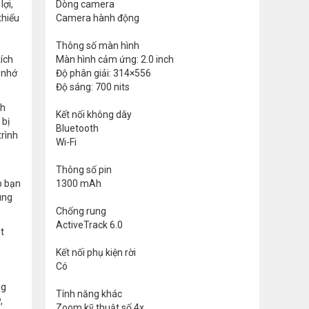
lợi,
Dòng camera
thiếu
Camera hành động
Thông số màn hình
ích
Màn hình cảm ứng: 2.0 inch
 nhớ
Độ phân giải: 314×556
Độ sáng: 700 nits
nh
Kết nối không dây
 bị
Bluetooth
trình
Wi-Fi
Thông số pin
p bạn
1300 mAh
ùng
Chống rung
ActiveTrack 6.0
t
Kết nối phụ kiện rời
Có
ng
Tính năng khác
,
Zoom kỹ thuật số 4x