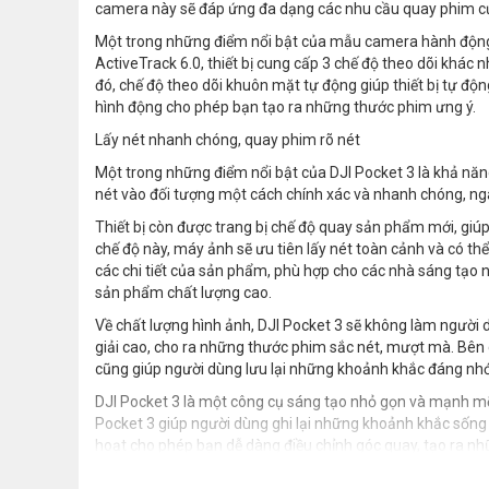
camera này sẽ đáp ứng đa dạng các nhu cầu quay phim của
Một trong những điểm nổi bật của mẫu camera hành động D
ActiveTrack 6.0, thiết bị cung cấp 3 chế độ theo dõi khác
đó, chế độ theo dõi khuôn mặt tự động giúp thiết bị tự độ
hình động cho phép bạn tạo ra những thước phim ưng ý.
Lấy nét nhanh chóng, quay phim rõ nét
Một trong những điểm nổi bật của DJI Pocket 3 là khả nă
nét vào đối tượng một cách chính xác và nhanh chóng, nga
Thiết bị còn được trang bị chế độ quay sản phẩm mới, giú
chế độ này, máy ảnh sẽ ưu tiên lấy nét toàn cảnh và có t
các chi tiết của sản phẩm, phù hợp cho các nhà sáng tạo
sản phẩm chất lượng cao.
Về chất lượng hình ảnh, DJI Pocket 3 sẽ không làm người 
giải cao, cho ra những thước phim sắc nét, mượt mà. Bên 
cũng giúp người dùng lưu lại những khoảnh khắc đáng nhớ 
DJI Pocket 3 là một công cụ sáng tạo nhỏ gọn và mạnh mẽ.
Pocket 3 giúp người dùng ghi lại những khoảnh khắc sống đ
hoạt cho phép bạn dễ dàng điều chỉnh góc quay, tạo ra n