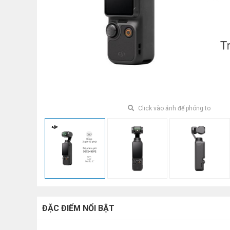
Click vào ảnh để phóng to
ĐẶC ĐIỂM NỔI BẬT