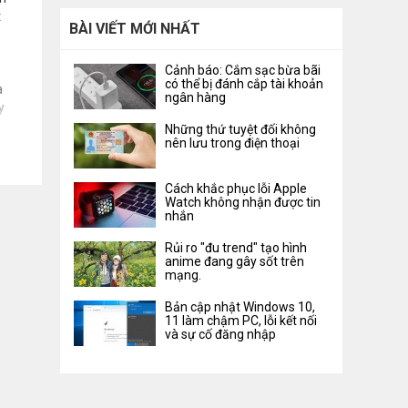
t
BÀI VIẾT MỚI NHẤT
Cảnh báo: Cắm sạc bừa bãi
có thể bị đánh cắp tài khoản
a
ngân hàng
y
Những thứ tuyệt đối không
nên lưu trong điện thoại
Cách khắc phục lỗi Apple
Watch không nhận được tin
nhắn
Rủi ro "đu trend" tạo hình
anime đang gây sốt trên
mạng.
Bản cập nhật Windows 10,
11 làm chậm PC, lỗi kết nối
và sự cố đăng nhập