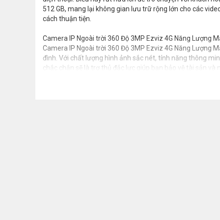
512 GB, mang lại không gian lưu trữ rộng lớn cho các vide
cách thuận tiện.
Camera IP Ngoài trời 360 Độ 3MP Ezviz 4G Năng Lượng Mặt 
Camera IP Ngoài trời 360 Độ 3MP Ezviz 4G Năng Lượng Mặt 
đình. Với chất lượng hình ảnh sắc nét, tính năng thông min
chắc chắn sẽ là trợ thủ đắc lực giúp bạn bảo vệ tài sản và