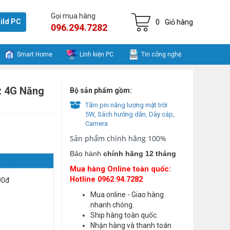
Gọi mua hàng
ild PC
0
Giỏ hàng
096.294.7282
Smart Home
Linh kiện PC
Tin công nghệ
z 4G Năng
Bộ sản phẩm gồm:
Tấm pin năng lượng mặt trời
5W, Sách hướng dẫn, Dây cáp,
Camera
Sản phẩm chính hãng 100%
Bảo hành
chính hãng 12 tháng
Mua hàng Online toàn quốc:
Hotline 0962.94.7282
000đ
Mua online - Giao hàng
nhanh chóng.
Ship hàng toàn quốc.
Nhận hàng và thanh toán