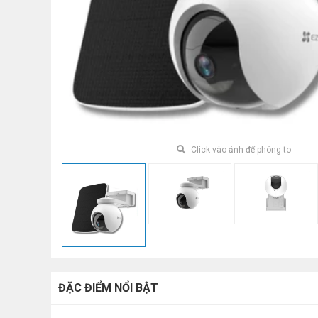
Click vào ảnh để phóng to
ĐẶC ĐIỂM NỔI BẬT