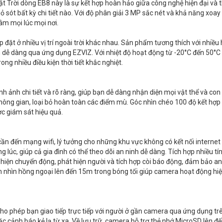
Trời dòng EB8 này là sự kết hợp hoàn hảo giữa công nghệ hiện đại và t
ỏ sót bất kỳ chi tiết nào. Với độ phân giải 3 MP sắc nét và khả năng xoay
tâm mọi lúc mọi nơi.
 đặt ở nhiều vị trí ngoài trời khác nhau. Sản phẩm tương thích với nhiều 
n dễ dàng qua ứng dụng EZVIZ. Với nhiệt độ hoạt động từ -20°C đến 50°C
g nhiều điều kiện thời tiết khắc nghiệt.
 ảnh chi tiết và rõ ràng, giúp bạn dễ dàng nhận diện mọi vật thể và con
ông gian, loại bỏ hoàn toàn các điểm mù. Góc nhìn chéo 100 độ kết hợp 
c giám sát hiệu quả.
ần đến mạng wifi, lý tưởng cho những khu vực không có kết nối internet
g lúc, giúp cả gia đình có thể theo dõi an ninh dễ dàng. Tích hợp nhiều tí
 hiện chuyển động, phát hiện người và tích hợp còi báo động, đảm bảo an
 nhìn hồng ngoại lên đến 15m trong bóng tối giúp camera hoạt động hi
ho phép bạn giao tiếp trực tiếp với người ở gần camera qua ứng dụng tr
oặc cảnh báo kẻ lạ từ xa. Về lưu trữ, camera hỗ trợ thẻ nhớ MicroSD lên đ