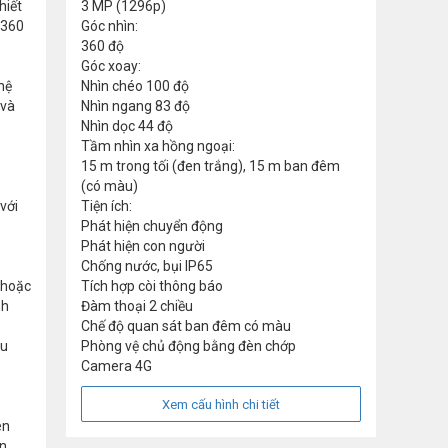
hiết
3 MP (1296p)
 360
Góc nhìn:
360 độ
Góc xoay:
hệ
Nhìn chéo 100 độ
 và
Nhìn ngang 83 độ
Nhìn dọc 44 độ
Tầm nhìn xa hồng ngoại:
15 m trong tối (đen trắng), 15 m ban đêm
(có màu)
với
Tiện ích:
Phát hiện chuyển động
Phát hiện con người
Chống nước, bụi IP65
 hoặc
Tích hợp còi thông báo
nh
Đàm thoại 2 chiều
Chế độ quan sát ban đêm có màu
ệu
Phòng vệ chủ động bằng đèn chớp
Camera 4G
Xem cấu hình chi tiết
ên
ến