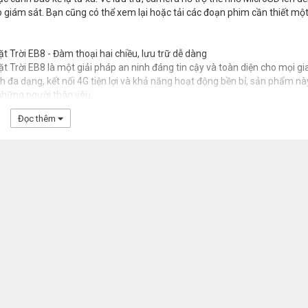
o giám sát. Bạn cũng có thể xem lại hoặc tải các đoạn phim cần thiết mộ
Trời EB8 - Đàm thoại hai chiều, lưu trữ dễ dàng
Trời EB8 là một giải pháp an ninh đáng tin cậy và toàn diện cho mọi gi
h đa dạng, kết nối 4G tiện lợi và khả năng hoạt động bền bỉ, sản phẩm nà
 những người thân yêu.
Đọc thêm