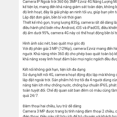
Camera IP Ngoài trời 360 Độ 3MP Ezviz 4G Năng Lượng Mặt 
kế tiện lợi, mang đến khả năng giám sát toàn diện, không b
độ linh hoạt, đây là giải pháp an ninh tối ưu, giúp bạn yên 
Lắp đặt đơn giản, bền bỉ với thời gian
Thiết kế nhỏ gọn, trọng lượng 835g, camera rất dễ dàng lắp
điều hành phổ biến như Android, iOS và iPadOS, điều khiể
độ ẩm dưới 95%, camera 4G này có thể hoạt động bền bỉ tron
Hình ảnh sắc nét, bao quát mọi góc độ
Với độ phân giải 3 MP (1296p), camera Ezviz mang đến hình
người. Khả năng nhìn 360 độ cho phép bao quát toàn bộ kh
khả năng xoay linh hoạt đảm bảo mọi ngóc ngách đều đượ
Kết nối không giới hạn, tiện ích đa dạng
Sử dụng kết nối 4G, camera hoạt động độc lập mà không c
lắp đặt ngoài trời. Sản phẩm hỗ trợ tối đa 4 người dùng cùn
năng tiện ích như chống nước, chống bụi chuẩn IP65, phát
toàn tuyệt đối. Chế độ quan sát ban đêm có màu cùng tầm
quả 24/7.
Đàm thoại hai chiều, lưu trữ dễ dàng
Camera 3 MP được trang bị tính năng đàm thoại 2 chiều, c
điện thoại. Điều này rất hữu ích để trò chuyện với khách h