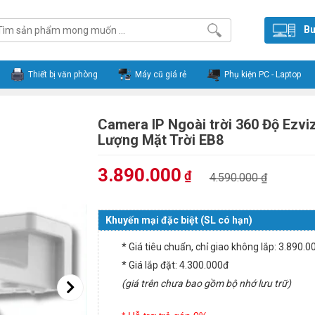
Bu
Thiết bị văn phòng
Máy cũ giá rẻ
Phụ kiện PC - Laptop
Camera IP Ngoài trời 360 Độ Ezvi
Lượng Mặt Trời EB8
3.890.000
₫
4.590.000 ₫
Khuyến mại đặc biệt (SL có hạn)
* Giá tiêu chuẩn, chỉ giao không lắp: 3.890.
* Giá lắp đặt: 4.300.000đ
(giá trên chưa bao gồm bộ nhớ lưu trữ)