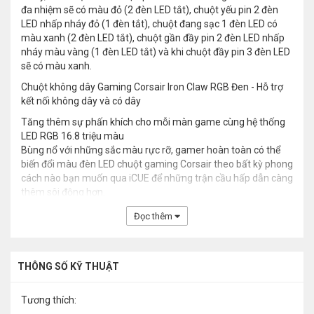
đa nhiệm sẽ có màu đỏ (2 đèn LED tắt), chuột yếu pin 2 đèn
LED nhấp nháy đỏ (1 đèn tắt), chuột đang sạc 1 đèn LED có
màu xanh (2 đèn LED tắt), chuột gần đầy pin 2 đèn LED nhấp
nháy màu vàng (1 đèn LED tắt) và khi chuột đầy pin 3 đèn LED
sẽ có màu xanh.
Chuột không dây Gaming Corsair Iron Claw RGB Đen - Hỗ trợ
kết nối không dây và có dây
Tăng thêm sự phấn khích cho mỗi màn game cùng hệ thống
LED RGB 16.8 triệu màu
Bùng nổ với những sắc màu rực rỡ, gamer hoàn toàn có thể
biến đổi màu đèn LED chuột gaming Corsair theo bất kỳ phong
cách nào bạn muốn qua iCUE để những trận cầu hấp dẫn càng
thêm sôi động hơn.
Đọc thêm
THÔNG SỐ KỸ THUẬT
Tương thích: