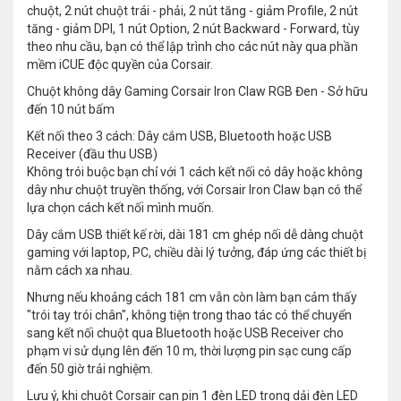
chuột, 2 nút chuột trái - phải, 2 nút tăng - giảm Profile, 2 nút
tăng - giảm DPI, 1 nút Option, 2 nút Backward - Forward, tùy
theo nhu cầu, bạn có thể lập trình cho các nút này qua phần
mềm iCUE độc quyền của Corsair.
Chuột không dây Gaming Corsair Iron Claw RGB Đen - Sở hữu
đến 10 nút bấm
Kết nối theo 3 cách: Dây cắm USB, Bluetooth hoặc USB
Receiver (đầu thu USB)
Không trói buộc bạn chỉ với 1 cách kết nối có dây hoặc không
dây như chuột truyền thống, với Corsair Iron Claw bạn có thể
lựa chọn cách kết nối mình muốn.
Dây cắm USB thiết kế rời, dài 181 cm ghép nối dễ dàng chuột
gaming với laptop, PC, chiều dài lý tưởng, đáp ứng các thiết bị
nằm cách xa nhau.
Nhưng nếu khoảng cách 181 cm vẫn còn làm bạn cảm thấy
"trói tay trói chân", không tiện trong thao tác có thể chuyển
sang kết nối chuột qua Bluetooth hoặc USB Receiver cho
phạm vi sử dụng lên đến 10 m, thời lượng pin sạc cung cấp
đến 50 giờ trải nghiệm.
Lưu ý, khi chuột Corsair cạn pin 1 đèn LED trong dải đèn LED