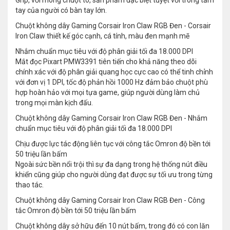
Grip, với mông chuột to, sản phẩm đặc biệt tuyệt vời trong tầm
tay của người có bàn tay lớn.
Chuột không dây Gaming Corsair Iron Claw RGB Đen - Corsair
Iron Claw thiết kế góc cạnh, cá tính, màu đen mạnh mẽ
Nhắm chuẩn mục tiêu với độ phân giải tối đa 18.000 DPI
Mắt đọc Pixart PMW3391 tiên tiến cho khả năng theo dõi
chính xác với độ phân giải quang học cực cao có thể tinh chỉnh
với đơn vị 1 DPI, tốc độ phản hồi 1000 Hz đảm bảo chuột phù
hợp hoàn hảo với mọi tựa game, giúp người dùng làm chủ
trong mọi màn kịch đấu.
Chuột không dây Gaming Corsair Iron Claw RGB Đen - Nhắm
chuẩn mục tiêu với độ phân giải tối đa 18.000 DPI
Chịu được lực tác động liên tục với công tắc Omron độ bền tới
50 triệu lần bấm
Ngoài sức bền nổi trội thì sự đa dạng trong hệ thống nút điều
khiển cũng giúp cho người dùng đạt được sự tối ưu trong từng
thao tác.
Chuột không dây Gaming Corsair Iron Claw RGB Đen - Công
tắc Omron độ bền tới 50 triệu lần bấm
Chuột không dây sở hữu đến 10 nút bấm, trong đó có con lăn