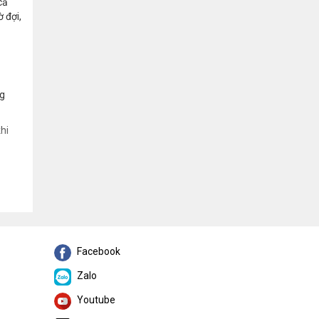
cả
 đợi,
ng
hi
Facebook
Zalo
Youtube