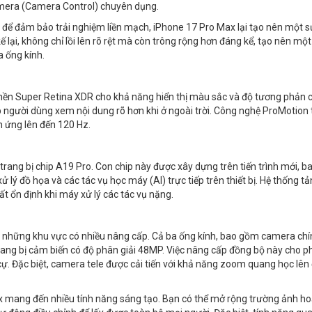
amera (Camera Control) chuyên dụng.
 để đảm bảo trải nghiệm liền mạch, iPhone 17 Pro Max lại tạo nên một s
ại, không chỉ lồi lên rõ rệt mà còn trông rộng hơn đáng kể, tạo nên một
a ống kính.
 nền Super Retina XDR cho khả năng hiển thị màu sắc và độ tương phản 
p người dùng xem nội dung rõ hơn khi ở ngoài trời. Công nghệ ProMotion 
ch ứng lên đến 120 Hz.
trang bị chip A19 Pro. Con chip này được xây dựng trên tiến trình mới, b
ử lý đồ họa và các tác vụ học máy (AI) trực tiếp trên thiết bị. Hệ thống tả
ất ổn định khi máy xử lý các tác vụ nặng.
 những khu vực có nhiều nâng cấp. Cả ba ống kính, bao gồm camera chí
rang bị cảm biến có độ phân giải 48MP. Việc nâng cấp đồng bộ này cho p
 cự. Đặc biệt, camera tele được cải tiến với khả năng zoom quang học lên
 mang đến nhiều tính năng sáng tạo. Bạn có thể mở rộng trường ảnh h