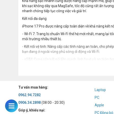
Khả năng sạc nhanh cũng được nâng cấp mạnh mẽ, giúp bạ
khi sạc không dây qua MagSafe, tốc độ cũng rất ấn tượng vớ
nhanh chóng tiếp tục công việc và giải trí.
Kết nối đa dạng
iPhone 17 Pro được nâng cấp toàn diện về khả năng kết n
- Wi-Fi 7: Trang bị chuẩn Wi-Fi thế hệ mới nhất, mang lại t
môi trường nhiều thiết bị.
- Kết nối vệ tinh: Nâng cấp các tính năng an toàn, cho phé
bạn đang ở ngoài vùng phủ sóng di động và Wi-Fi.
- eSIM: Cung cấp kết nối liền mạch, linh hoạt và an toàn h
Tư vấn mua hàng:
Laptop
0962.94.7282
PC
0906.34.2898
(08:00 - 20:30)
Apple
Góp ý, khiếu nại:
PC Đồng bộ 