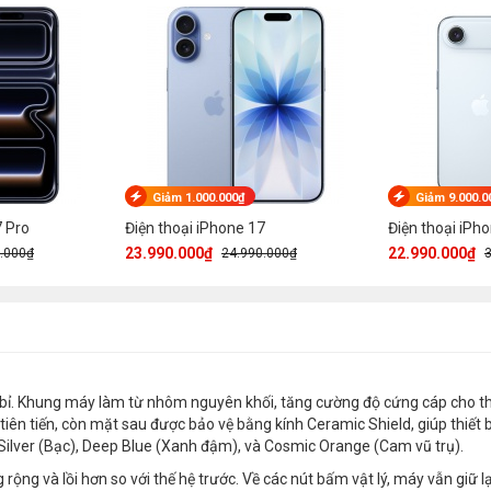
Giảm 1.000.000₫
Giảm 9.000.0
7 Pro
Điện thoại iPhone 17
Điện thoại iPho
23.990.000₫
22.990.000₫
.000₫
24.990.000₫
 bỉ. Khung máy làm từ nhôm nguyên khối, tăng cường độ cứng cáp cho th
iên tiến, còn mặt sau được bảo vệ bằng kính Ceramic Shield, giúp thiết b
Silver (Bạc), Deep Blue (Xanh đậm), và Cosmic Orange (Cam vũ trụ).
ộng và lồi hơn so với thế hệ trước. Về các nút bấm vật lý, máy vẫn giữ lạ