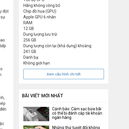
Hãng không công bố
ự đột
Chip đồ họa (GPU):
 sự
Apple GPU 6 nhân
RAM:
12 GB
Dung lượng lưu trữ:
cao.
256 GB
tiếp
Dung lượng còn lại (khả dụng) khoảng:
241 GB
Danh bạ:
Không giới hạn
ao
Xem cấu hình chi tiết
n
BÀI VIẾT MỚI NHẤT
nh,
hép
Cảnh báo: Cắm sạc bừa bãi
 đến
có thể bị đánh cắp tài khoản
ngân hàng
oặc
Những thứ tuyệt đối không