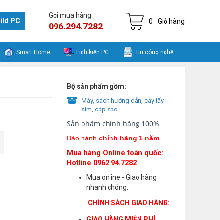
Gọi mua hàng
ild PC
0
Giỏ hàng
096.294.7282
Smart Home
Linh kiện PC
Tin công nghệ
Bộ sản phẩm gồm:
Máy, sách hướng dẫn, cây lấy
sim, cáp sạc
Sản phẩm chính hãng 100%
Bảo hành
chính hãng 1 năm
Mua hàng Online toàn quốc:
Hotline 0962.94.7282
Mua online - Giao hàng
nhanh chóng.
CHÍNH SÁCH GIAO HÀNG:
GIAO HÀNG MIỄN PHÍ