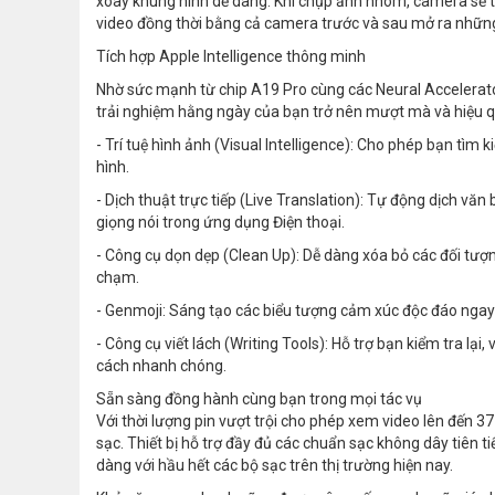
xoay khung hình dễ dàng. Khi chụp ảnh nhóm, camera sẽ tự
video đồng thời bằng cả camera trước và sau mở ra những g
Tích hợp Apple Intelligence thông minh
Nhờ sức mạnh từ chip A19 Pro cùng các Neural Accelerato
trải nghiệm hằng ngày của bạn trở nên mượt mà và hiệu 
- Trí tuệ hình ảnh (Visual Intelligence): Cho phép bạn tìm 
hình.
- Dịch thuật trực tiếp (Live Translation): Tự động dịch văn
giọng nói trong ứng dụng Điện thoại.
- Công cụ dọn dẹp (Clean Up): Dễ dàng xóa bỏ các đối tượ
chạm.
- Genmoji: Sáng tạo các biểu tượng cảm xúc độc đáo ngay
- Công cụ viết lách (Writing Tools): Hỗ trợ bạn kiểm tra lạ
cách nhanh chóng.
Sẵn sàng đồng hành cùng bạn trong mọi tác vụ
Với thời lượng pin vượt trội cho phép xem video lên đến 37
sạc. Thiết bị hỗ trợ đầy đủ các chuẩn sạc không dây tiên t
dàng với hầu hết các bộ sạc trên thị trường hiện nay.