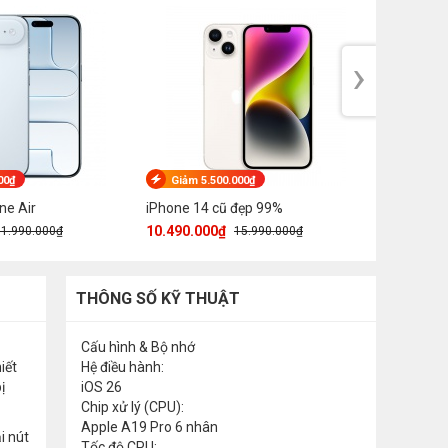
›
00₫
Giảm 5.500.000₫
Giảm 1
ne Air
iPhone 14 cũ đẹp 99%
iPhone 13
10.490.000₫
9.190.00
31.990.000₫
15.990.000₫
THÔNG SỐ KỸ THUẬT
Cấu hình & Bộ nhớ
iết
Hệ điều hành:
ị
iOS 26
Chip xử lý (CPU):
Apple A19 Pro 6 nhân
i nút
Tốc độ CPU: