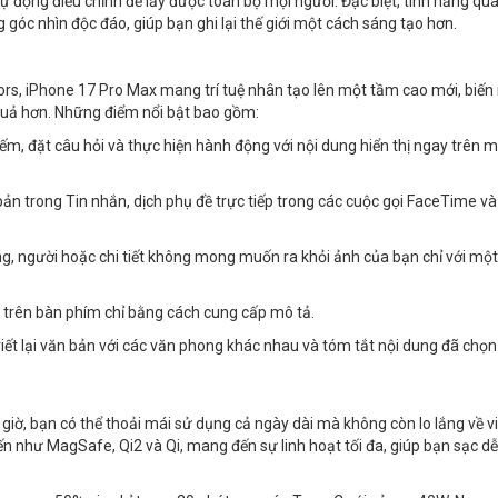
 động điều chỉnh để lấy được toàn bộ mọi người. Đặc biệt, tính năng qu
óc nhìn độc đáo, giúp bạn ghi lại thế giới một cách sáng tạo hơn.
rs, iPhone 17 Pro Max mang trí tuệ nhân tạo lên một tầm cao mới, biến
quả hơn. Những điểm nổi bật bao gồm:
kiếm, đặt câu hỏi và thực hiện hành động với nội dung hiển thị ngay trên 
 bản trong Tin nhắn, dịch phụ đề trực tiếp trong các cuộc gọi FaceTime và
ng, người hoặc chi tiết không mong muốn ra khỏi ảnh của bạn chỉ với một
 trên bàn phím chỉ bằng cách cung cấp mô tả.
i, viết lại văn bản với các văn phong khác nhau và tóm tắt nội dung đã chọ
 giờ, bạn có thể thoải mái sử dụng cả ngày dài mà không còn lo lắng về v
iến như MagSafe, Qi2 và Qi, mang đến sự linh hoạt tối đa, giúp bạn sạc dễ