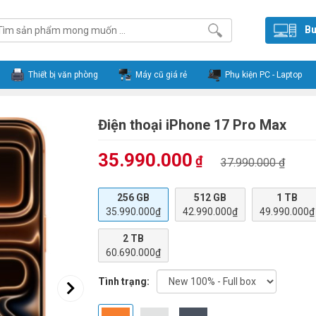
Bu
Thiết bị văn phòng
Máy cũ giá rẻ
Phụ kiện PC - Laptop
Điện thoại iPhone 17 Pro Max
35.990.000
₫
37.990.000 ₫
256 GB
512 GB
1 TB
35.990.000₫
42.990.000₫
49.990.000₫
2 TB
60.690.000₫
Tình trạng: