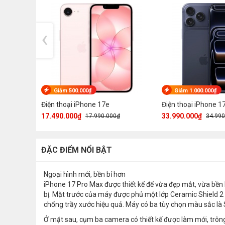
‹
Giảm 500.000₫
Giảm 1.000.000₫
Điện thoại iPhone 17e
Điện thoại iPhone 1
17.490.000₫
33.990.000₫
17.990.000₫
34.990
ĐẶC ĐIỂM NỔI BẬT
Ngoại hình mới, bền bỉ hơn
iPhone 17 Pro Max được thiết kế để vừa đẹp mắt, vừa bền
bị. Mặt trước của máy được phủ một lớp Ceramic Shield 2 t
chống trầy xước hiệu quả. Máy có ba tùy chọn màu sắc là 
Ở mặt sau, cụm ba camera có thiết kế được làm mới, trông r