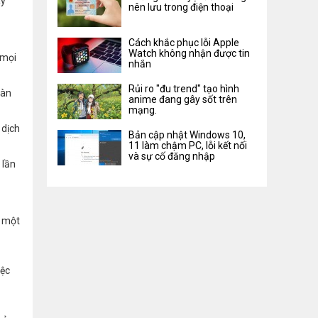
ay
nên lưu trong điện thoại
Cách khắc phục lỗi Apple
Watch không nhận được tin
 mọi
nhắn
Rủi ro "đu trend" tạo hình
màn
anime đang gây sốt trên
mạng.
 dịch
Bản cập nhật Windows 10,
11 làm chậm PC, lỗi kết nối
và sự cố đăng nhập
 lần
n một
iệc