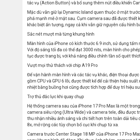
tác vụ (Action Button) và bổ sung thêm nút điều khiển C
Mặc dù vẫn giữ lại Dynamic Island quen thuộc ở mặt trước
phá mạnh mẽ ở mặt sau. Cụm camera sau đã được thiết kế l
khác biệt ấn tượng, ngay cả khi vẫn giữ nguyên cấu hình b
Sắc nét mượt mà từng khung hình
Màn hình của iPhone có kích thước 6.9 inch, sử dụng tấm
Với độ sáng tối đa có thể đạt 3000 nits, màn hình cho phé
tục được trang bị, với khả năng điều chỉnh tần số quét thí
Vượt mọi thử thách với chip A19 Pro
Để vận hành màn hình và các tác vụ khác, điện thoại được 
gồm CPU và GPU 6 lõi, được thiết kế để cải thiện hiệu suất x
nhiệt bằng buồng hơi cũng được tích hợp để duy trì hiệu su
Trợ thủ đắc lực khi quay chụp
Hệ thống camera sau của iPhone 17 Pro Max là một trong
camera siêu rộng (Ultra Wide) và camera tele, đều được t
thu nhận nhiều ánh sáng và chi tiết hơn trên toàn dải tiêu
8x, mở rộng các tùy chọn bố cục khi chụp từ xa.
Camera trước Center Stage 18 MP của iPhone 17 Pro Max