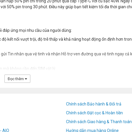
n nạp 50% pin chỉ trong 20 phút qua cáp Type-C với củ sạc 40W. Ngay 
i 50% pin trong 30 phút. Điều này giúp bạn tiết kiệm tối đa thời gian chờ
ối đáp ứng mọi nhu cầu của người dùng:
ốc độ kết nối vượt trội, độ trễ thấp và khả năng hoạt động ổn định hơn tro
p gửi Tin nhắn qua vệ tinh và nhận Hỗ trợ ven đường qua vệ tinh ngay cả k
ơn mà không cần đến SIM vật lý.
Đọc thêm
Chính sách Bảo hành & Đổi trả
Chính sách Đặt cọc & Hoàn tiền
Chính sách Giao hàng & Thanh toán
- AIO
Hướng dẫn mua hàng Online