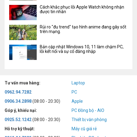
Cách khắc phục lỗi Apple Watch không nhận
được tin nhắn
Rủi ro "đu trend" tạo hình anime đang gây sốt
trên mạng.
Bản cập nhật Windows 10, 11 làm chậm PC,
lỗi kết nối và sự cố đăng nhập
Tư vấn mua hàng:
Laptop
0962.94.7282
PC
0906.34.2898
(08:00 - 20:30)
Apple
Góp ý, khiếu nại:
PC Đồng bộ - AIO
0925.52.1242
(08:00 - 20:30)
Thiết bị văn phòng
Hỗ trợ kỹ thuật:
Máy cũ giá rẻ