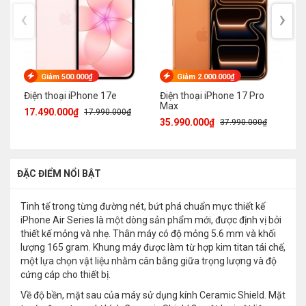
‹
›
Giảm 500.000₫
Giảm 2.000.000₫
Điện thoại iPhone 17e
Điện thoại iPhone 17 Pro
Đi
Max
17.490.000₫
33
17.990.000₫
35.990.000₫
37.990.000₫
ĐẶC ĐIỂM NỔI BẬT
Tinh tế trong từng đường nét, bứt phá chuẩn mực thiết kế
iPhone Air Series là một dòng sản phẩm mới, được định vị bởi
thiết kế mỏng và nhẹ. Thân máy có độ mỏng 5.6 mm và khối
lượng 165 gram. Khung máy được làm từ hợp kim titan tái chế,
một lựa chọn vật liệu nhằm cân bằng giữa trọng lượng và độ
cứng cáp cho thiết bị.
Về độ bền, mặt sau của máy sử dụng kính Ceramic Shield. Mặt