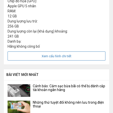
Chip đồ họa (GPU):
Apple GPU 5 nhân
RAM:
12 GB
Dung lượng lưu trữ:
256 GB
Dung lượng còn lại (khả dụng) khoảng:
241 GB
Danh bạ:
Hãng không công bố
Xem cấu hình chi tiết
BÀI VIẾT MỚI NHẤT
Cảnh báo: Cắm sạc bừa bãi có thể bị đánh cắp
tài khoản ngân hàng
Những thứ tuyệt đối không nên lưu trong điện
thoại