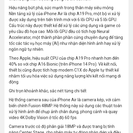
Hiệu năng bứt phá, sức mạnh trong thân máy siêu mỏng
Nền tảng xử lý của iPhone Air là chip A19 Pro, một bộ vi xử lý
được xây dựng trên tiến trình mới với 6 lõi CPU và 5 lõi GPU.
Cấu trúc này được thiết kế để xử lý các ứng dụng và game có
yêu cầu đồ họa cao. Mỗi lõi GPU đều có tích hợp Neural
Accelerator, một thành phần phần cứng chuyên dụng để tăng
tốc các tác vụ học máy (AI) như nhận diện hình ảnh hay xử lý
ngôn ngữ tự nhiên.
Theo Apple, hiệu suất CPU của chip A19 Pro nhanh hơn đến
40% so với chip A16 Bionic (trên iPhone 14 Pro). Về kết nối,
thiết bị cũng được tích hợp modem C1X do Apple tự thiết kế
nhằm tối ưu hóa việc sử dụng năng lượng khi kết nối mạng di
động.
Ghi trọn khoảnh khắc, sắc nét từng chi tiết
Hệ thống camera sau của iPhone Air là camera kép, với cảm
biến chính Fusion 48MP. Hệ thống này sử dụng các thuật toán
xử lý hình ảnh để chụp ảnh chân dung, phong cảnh và quay
video 4K Dolby Vision ở tốc độ 60 fps.
Camera trước có độ phân giải 18MP và được trang bị tính
năng Center Stage, cho phép máy tự động nhận diện và điều