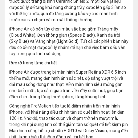
trước được trang bị kính Ceramic Shield 2, một loại vật liệu
được xử lý để tăng khả năng chống trầy xước lên gấp 3 lần so
với thế hệ trước, qua đó tăng cường bảo vệ cho màn hình
trước các va chạm và ma sát thông thường.
iPhone Air có bốn tùy chọn màu sắc bao gồm Trắng mây
(Cloud White), Đen không gian (Space Black), Xanh da trời
(Sky Blue) và Vàng nhạt (Light Gold). Tất cả các phiên bản này
đều có bề mặt được xử lý nhám để hạn chế việc bám dấu vân
tay trong quá trình sử dụng.
Rực rỡ trong từng chi tiết
iPhone Air được trang bị màn hình Super Retina XDR 6.5 inch
thế hệ mới, mang đến hình ảnh sắc nét, độ sáng vượt trội và
dải màu sống động như thật. Viền màn hình siêu mỏng gần
như biến mất, tạo cảm giác tràn viền đầy cuốn hút, giúp bạn
đắm chìm trong từng thước phim, từng khung hình.
Công nghệ ProMotion tiếp tục là điểm nhấn trên màn hình
iPhone, với khả năng điều chỉnh tần số quét linh hoạt lên đến
120Hz. Nhờ đó, thao tác cuộn và chạm trở nên mượt mà,
trong khi nội dung tĩnh có thể giảm tần số quét để tiết kiệm pin.
Màn hình cũng hỗ trợ chuẩn HDR10 và Dolby Vision, mang đến
chất lượng hiển thị sống động và chi tiết hơn.