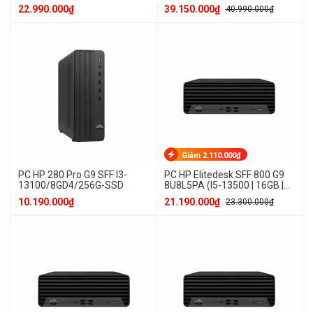
256GB SSD
SSD
22.990.000₫
39.150.000₫
40.990.000₫
Giảm 2.110.000₫
PC HP 280 Pro G9 SFF I3-
PC HP Elitedesk SFF 800 G9
13100/8GD4/256G-SSD
8U8L5PA (I5-13500 | 16GB |
512GB SSD | Win 11 Pro)
10.190.000₫
21.190.000₫
23.300.000₫