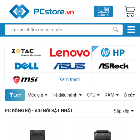
Xem thêm
Lọc
Mức giá
Hệ điều hành
CPU
RAM
Ổ cứng
PC ĐỒNG BỘ - AIO NỔI BẬT NHẤT
Sắp xếp