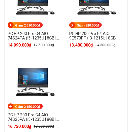
Giảm 2.510.000₫
Giảm 820.000₫
PC HP 200 Pro G4 AIO
PC HP 200 Pro G4 AIO
74S24PA (I5-1235U | 8GB |
9E570PT (I3-1215U | 8GB |
256GB SSD | Win 11 Home)
256GB SSD | Win 11 Home)
14.990.000₫
13.480.000₫
17.500.000₫
14.300.000₫
Giảm 2.150.000₫
PC HP 200 Pro G4 AIO
74S25PA (I5-1235U | 8GB |
512GB SSD | Win 11 Home)
16.750.000₫
18.900.000₫