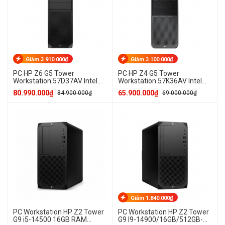
Giảm 3.910.000₫
Giảm 3.100.000₫
PC HP Z6 G5 Tower
PC HP Z4 G5 Tower
Workstation 57D37AV Intel
Workstation 57K36AV Intel
Xeon W5-3433 RAM 32GB
Xeon W3-2435 RAM 32GB
80.990.000₫
65.900.000₫
84.900.000₫
69.000.000₫
SSD 512GB
SSD 512GB
Giảm 1.840.000₫
PC Workstation HP Z2 Tower
PC Workstation HP Z2 Tower
G9 i5-14500 16GB RAM
G9 I9-14900/16GB/512GB-