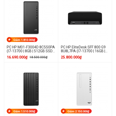
Giảm 1.810.000₫
PC HP M01-F3004D 8C5S0PA
PC HP EliteDesk SFF 800 G9
(I7-13700 | 8GB | 512GB SSD |
8U8L7PA (I7-13700 | 16GB |
Win 11 Home)
512GB SSD | Win 11 Pro)
16.690.000₫
25.800.000₫
18.500.000₫
Giảm 1.510.000₫
Giảm 2.150.000₫