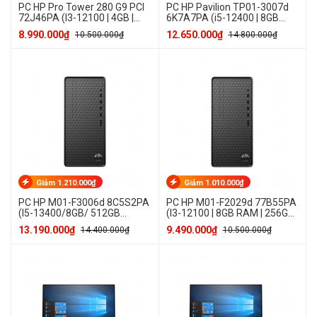
PC HP Pro Tower 280 G9 PCI
PC HP Pavilion TP01-3007d
72J46PA (I3-12100 | 4GB |
6K7A7PA (i5-12400 | 8GB
256GB SSD | Win 11 Home)
RAM | 512GB SSD | Win 11
8.990.000₫
12.650.000₫
10.500.000₫
14.800.000₫
Home)
Giảm 1.210.000₫
Giảm 1.010.000₫
PC HP M01-F3006d 8C5S2PA
PC HP M01-F2029d 77B55PA
(I5-13400/8GB/ 512GB
(I3-12100 | 8GB RAM | 256GB
SSD/Win 11 home )
SSD | Win 11 Home)
13.190.000₫
9.490.000₫
14.400.000₫
10.500.000₫