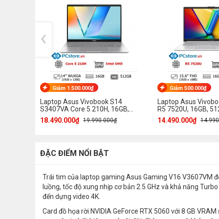
‹
Giảm 1.500.000₫
Giảm 500.000₫
Laptop Asus Vivobook S14
Laptop Asus Vivob
S3407VA Core 5 210H, 16GB,
R5 7520U, 16GB, 512
512GB, WUXGA
18.490.000₫
14.490.000₫
19.990.000₫
14.990
ĐẶC ĐIỂM NỔI BẬT
Trái tim của laptop gaming Asus Gaming V16 V3607VM đến 
luồng, tốc độ xung nhịp cơ bản 2.5 GHz và khả năng Turbo
đến dựng video 4K.
Card đồ họa rời NVIDIA GeForce RTX 5060 với 8 GB VRAM s