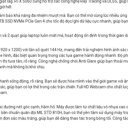
giật lag. RTX 5060 cũng hỗ trợ các công nghệ Ray Tracing và DLSS, giúp 
iờ hết.
m bảo khả năng đa nhiệm mượt mà. Bạn có thể mở cùng lúc nhiều ứng
 TB SSD NVMe PCIe Gen 4 cho tốc độ đọc/ghi dữ liệu cực nhanh, giúp bạn
 và 2 quạt giúp laptop luôn mát mẻ, hoạt động ổn định trong thời gian dà
0 x 1200) với tần số quét 144 Hz, mang đến trải nghiệm hình ảnh sắc 
e hình, đặc biệt quan trọng trong các tựa game hành động nhanh. Độ p
hị tươi tắn, rõ ràng. Công nghệ chống chói Anti Glare giúp bạn thoải m
ạnh mà không bị khó chịu.
anh sống động, rõ ràng. Bạn sẽ được hòa mình vào thế giới game với 
ác, giúp bạn có lợi thế trong các trận chiến. Full HD Webcam cho chất lư
ream.
c đường nét góc cạnh, hầm hố. Máy được làm từ chất liệu vỏ nhựa cao 
ộ bền chuẩn quân đội MIL STD 810H, bạn có thể yên tâm sử dụng máy tr
n đơn sắc màu trắng, giúp bạn dễ dàng thao tác trong bóng tối. Công tắ