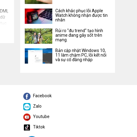
Cách khắc phục lỗi Apple
HDMI,
Watch không nhận được tin
 dữ
nhắn
 tục.
Rủi ro "đu trend" tạo hình
anime đang gây sốt trên
mạng.
Bản cập nhật Windows 10,
11 làm chậm PC, lỗi kết nối
và sự cố đăng nhập
Facebook
Zalo
Youtube
Tiktok