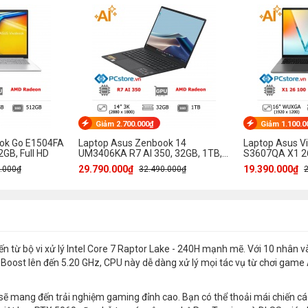
Giảm 2.700.000₫
Giảm 1.100.0
ook Go E1504FA
Laptop Asus Zenbook 14
Laptop Asus V
GB, Full HD
UM3406KA R7 AI 350, 32GB, 1TB,
S3607QA X1 26
3K OLED 120Hz
WUXGA OLED
29.790.000₫
19.390.000₫
.000₫
32.490.000₫
từ bộ vi xử lý Intel Core 7 Raptor Lake - 240H mạnh mẽ. Với 10 nhân v
 Boost lên đến 5.20 GHz, CPU này dễ dàng xử lý mọi tác vụ từ chơi gam
ẽ mang đến trải nghiệm gaming đỉnh cao. Bạn có thể thoải mái chiến cá