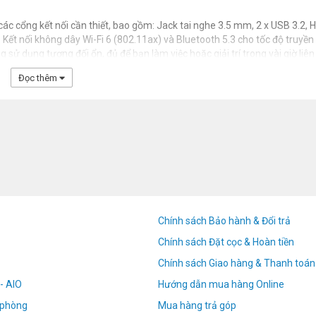
 cổng kết nối cần thiết, bao gồm: Jack tai nghe 3.5 mm, 2 x USB 3.2, 
 Kết nối không dây Wi-Fi 6 (802.11ax) và Bluetooth 5.3 cho tốc độ truyền
 sử dụng tương đối ổn, đủ để bạn làm việc hoặc giải trí trong vài giờ liên
Đọc thêm
Chính sách Bảo hành & Đổi trả
Chính sách Đặt cọc & Hoàn tiền
Chính sách Giao hàng & Thanh toán
- AIO
Hướng dẫn mua hàng Online
n phòng
Mua hàng trả góp