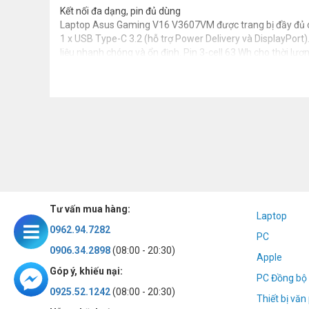
Kết nối đa dạng, pin đủ dùng
Laptop Asus Gaming V16 V3607VM được trang bị đầy đủ các
1 x USB Type-C 3.2 (hỗ trợ Power Delivery và DisplayPort).
liệu nhanh chóng và ổn định. Pin 3-cell 63 Wh cho thời lượng
Tư vấn mua hàng:
Laptop
0962.94.7282
PC
0906.34.2898
(08:00 - 20:30)
Apple
Góp ý, khiếu nại:
PC Đồng bộ 
0925.52.1242
(08:00 - 20:30)
Thiết bị vă