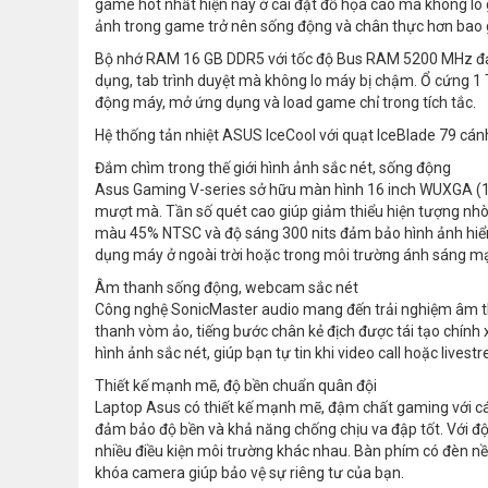
game hot nhất hiện nay ở cài đặt đồ họa cao mà không lo 
ảnh trong game trở nên sống động và chân thực hơn bao g
Bộ nhớ RAM 16 GB DDR5 với tốc độ Bus RAM 5200 MHz đả
dụng, tab trình duyệt mà không lo máy bị chậm. Ổ cứng 1
động máy, mở ứng dụng và load game chỉ trong tích tắc.
Hệ thống tản nhiệt ASUS IceCool với quạt IceBlade 79 cánh
Đắm chìm trong thế giới hình ảnh sắc nét, sống động
Asus Gaming V-series sở hữu màn hình 16 inch WUXGA (192
mượt mà. Tần số quét cao giúp giảm thiểu hiện tượng nhò
màu 45% NTSC và độ sáng 300 nits đảm bảo hình ảnh hiển t
dụng máy ở ngoài trời hoặc trong môi trường ánh sáng m
Âm thanh sống động, webcam sắc nét
Công nghệ SonicMaster audio mang đến trải nghiệm âm th
thanh vòm ảo, tiếng bước chân kẻ địch được tái tạo chính x
hình ảnh sắc nét, giúp bạn tự tin khi video call hoặc livest
Thiết kế mạnh mẽ, độ bền chuẩn quân đội
Laptop Asus có thiết kế mạnh mẽ, đậm chất gaming với cá
đảm bảo độ bền và khả năng chống chịu va đập tốt. Với đ
nhiều điều kiện môi trường khác nhau. Bàn phím có đèn nề
khóa camera giúp bảo vệ sự riêng tư của bạn.