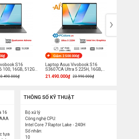
›
00₫
Giảm 2.500.000₫
Giảm 1
ivobook S16
Laptop Asus Vivobook S16
Laptop A
 100, 16GB, 512GB,
S3607CA Ultra 5 225H, 16GB,
S3607CA U
512GB, Full HD OLED
512GB, Fu
21.490.000₫
25.290.0
20.490.000₫
23.990.000₫
THÔNG SỐ KỸ THUẬT
à 16
Bộ xử lý
e AAA
Công nghệ CPU:
Intel Core 7 Raptor Lake - 240H
Số nhân:
c tựa
10