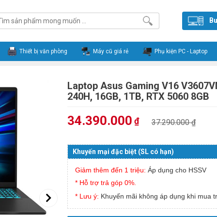
Bu
Thiết bị văn phòng
Máy cũ giá rẻ
Phụ kiện PC - Laptop
Laptop Asus Gaming V16 V3607V
240H, 16GB, 1TB, RTX 5060 8GB
34.390.000
₫
37.290.000 ₫
Khuyến mại đặc biệt (SL có hạn)
Giảm thêm đến 1 triệu:
Áp dụng cho HSSV
* Hỗ trợ trả góp 0%.
* Lưu ý:
Khuyến mãi không áp dụng khi mua tr