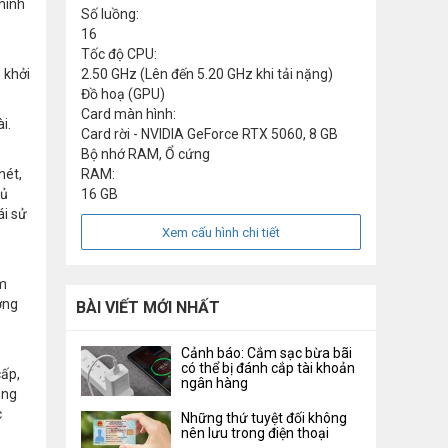
hình
Số luồng:
16
Tốc độ CPU:
 khởi
2.50 GHz (Lên đến 5.20 GHz khi tải nặng)
Đồ hoạ (GPU)
Card màn hình:
i.
Card rời - NVIDIA GeForce RTX 5060, 8 GB
Bộ nhớ RAM, Ổ cứng
nét,
RAM:
hủ
16 GB
ái sử
Xem cấu hình chi tiết
âm
ợng
BÀI VIẾT MỚI NHẤT
Cảnh báo: Cắm sạc bừa bãi
có thể bị đánh cắp tài khoản
cấp,
ngân hàng
ong
c
Những thứ tuyệt đối không
nên lưu trong điện thoại