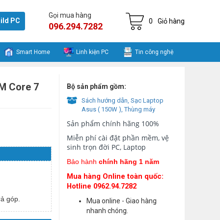
Gọi mua hàng
ild PC
0
Giỏ hàng
096.294.7282
Smart Home
Linh kiện PC
Tin công nghệ
M Core 7
Bộ sản phẩm gồm:
Sách hướng dẫn, Sạc Laptop
Asus ( 150W ), Thùng máy
Sản phẩm chính hãng 100%
Miễn phí cài đặt phần mềm, vệ
sinh trọn đời PC, Laptop
Bảo hành
chính hãng 1 năm
Mua hàng Online toàn quốc:
Hotline 0962.94.7282
ả góp.
Mua online - Giao hàng
nhanh chóng.