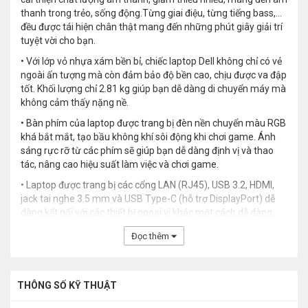
thanh trong trẻo, sống động.Từng giai điệu, từng tiếng bass,...
đều được tái hiện chân thật mang đến những phút giây giải trí
tuyệt vời cho bạn.
• Với lớp vỏ nhựa xám bền bỉ, chiếc laptop Dell không chỉ có vẻ
ngoài ấn tượng mà còn đảm bảo độ bền cao, chịu được va đập
tốt. Khối lượng chỉ 2.81 kg giúp bạn dễ dàng di chuyển máy mà
không cảm thấy nặng nề.
• Bàn phím của laptop được trang bị đèn nền chuyển màu RGB
khá bắt mắt, tạo bầu không khí sôi động khi chơi game. Ánh
sáng rực rỡ từ các phím sẽ giúp bạn dễ dàng định vị và thao
tác, nâng cao hiệu suất làm việc và chơi game.
• Laptop được trang bị các cổng LAN (RJ45), USB 3.2, HDMI,
jack tai nghe 3.5 mm và USB Type-C (hỗ trợ DisplayPort) dễ
dàng kết nối với các thiết bị ngoại vi khác một cách dễ dàng.
Đọc thêm
THÔNG SỐ KỸ THUẬT