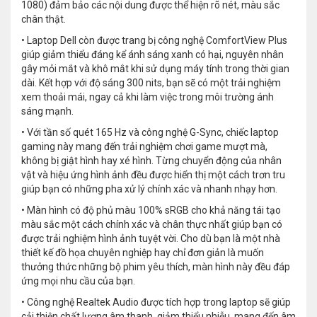
1080) đảm bảo các nội dung được thể hiện rõ nét, màu sắc
chân thật.
• Laptop Dell còn được trang bị công nghệ ComfortView Plus
giúp giảm thiểu đáng kể ánh sáng xanh có hại, nguyên nhân
gây mỏi mắt và khô mắt khi sử dụng máy tính trong thời gian
dài. Kết hợp với độ sáng 300 nits, bạn sẽ có một trải nghiệm
xem thoải mái, ngay cả khi làm việc trong môi trường ánh
sáng mạnh.
• Với tần số quét 165 Hz và công nghệ G-Sync, chiếc laptop
gaming này mang đến trải nghiệm chơi game mượt mà,
không bị giật hình hay xé hình. Từng chuyển động của nhân
vật và hiệu ứng hình ảnh đều được hiển thị một cách trơn tru
giúp bạn có những pha xử lý chính xác và nhanh nhạy hơn.
• Màn hình có độ phủ màu 100% sRGB cho khả năng tái tạo
màu sắc một cách chính xác và chân thực nhất giúp bạn có
được trải nghiệm hình ảnh tuyệt vời. Cho dù bạn là một nhà
thiết kế đồ họa chuyên nghiệp hay chỉ đơn giản là muốn
thưởng thức những bộ phim yêu thích, màn hình này đều đáp
ứng mọi nhu cầu của bạn.
• Công nghệ Realtek Audio được tích hợp trong laptop sẽ giúp
cải thiện chất lượng âm thanh, giảm thiểu nhiễu, mang đến âm