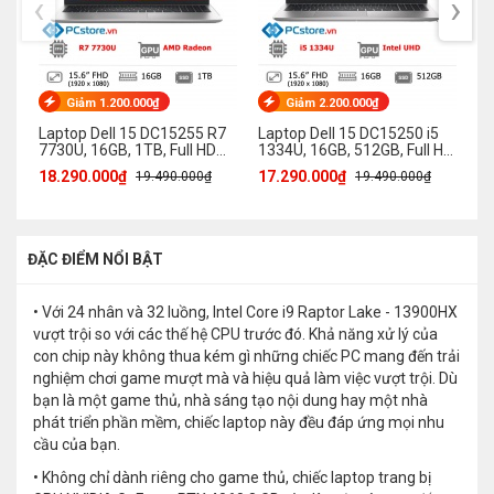
‹
›
Giảm 1.200.000₫
Giảm 2.200.000₫
Laptop Dell 15 DC15255 R7
Laptop Dell 15 DC15250 i5
La
7730U, 16GB, 1TB, Full HD
1334U, 16GB, 512GB, Full HD
Co
120Hz
120Hz
MX
18.290.000₫
17.290.000₫
30
19.490.000₫
19.490.000₫
ĐẶC ĐIỂM NỔI BẬT
• Với 24 nhân và 32 luồng, Intel Core i9 Raptor Lake - 13900HX
vượt trội so với các thế hệ CPU trước đó. Khả năng xử lý của
con chip này không thua kém gì những chiếc PC mang đến trải
nghiệm chơi game mượt mà và hiệu quả làm việc vượt trội. Dù
bạn là một game thủ, nhà sáng tạo nội dung hay một nhà
phát triển phần mềm, chiếc laptop này đều đáp ứng mọi nhu
cầu của bạn.
• Không chỉ dành riêng cho game thủ, chiếc laptop trang bị