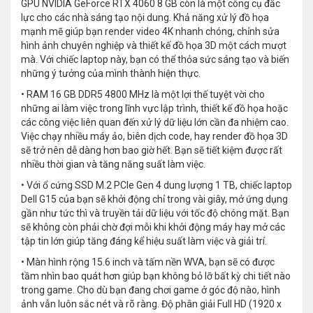
GPU NVIDIA GeForce RTX 4060 8 GB còn là một công cụ đắc
lực cho các nhà sáng tạo nội dung. Khả năng xử lý đồ họa
mạnh mẽ giúp bạn render video 4K nhanh chóng, chỉnh sửa
hình ảnh chuyên nghiệp và thiết kế đồ họa 3D một cách mượt
mà. Với chiếc laptop này, bạn có thể thỏa sức sáng tạo và biến
những ý tưởng của mình thành hiện thực.
• RAM 16 GB DDR5 4800 MHz là một lợi thế tuyệt vời cho
những ai làm việc trong lĩnh vực lập trình, thiết kế đồ họa hoặc
các công việc liên quan đến xử lý dữ liệu lớn cần đa nhiệm cao.
Việc chạy nhiều máy ảo, biên dịch code, hay render đồ họa 3D
sẽ trở nên dễ dàng hơn bao giờ hết. Bạn sẽ tiết kiệm được rất
nhiều thời gian và tăng năng suất làm việc.
• Với ổ cứng SSD M.2 PCIe Gen 4 dung lượng 1 TB, chiếc laptop
Dell G15 của bạn sẽ khởi động chỉ trong vài giây, mở ứng dụng
gần như tức thì và truyền tải dữ liệu với tốc độ chóng mặt. Bạn
sẽ không còn phải chờ đợi mỗi khi khởi động máy hay mở các
tập tin lớn giúp tăng đáng kể hiệu suất làm việc và giải trí.
• Màn hình rộng 15.6 inch và tấm nền WVA, bạn sẽ có được
tầm nhìn bao quát hơn giúp bạn không bỏ lỡ bất kỳ chi tiết nào
trong game. Cho dù bạn đang chơi game ở góc độ nào, hình
ảnh vẫn luôn sắc nét và rõ ràng. Độ phân giải Full HD (1920 x