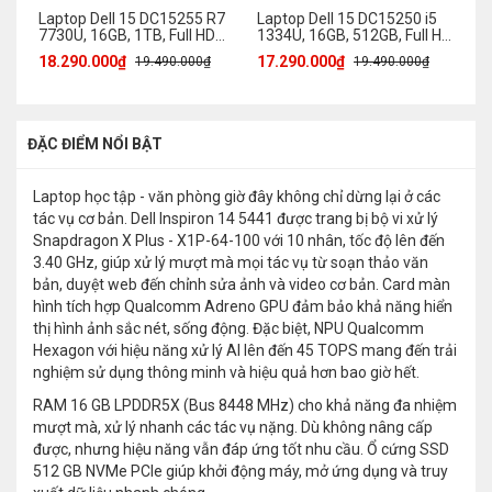
Laptop Dell 15 DC15255 R7
Laptop Dell 15 DC15250 i5
La
7730U, 16GB, 1TB, Full HD
1334U, 16GB, 512GB, Full HD
Co
120Hz
120Hz
MX
18.290.000₫
17.290.000₫
30
19.490.000₫
19.490.000₫
ĐẶC ĐIỂM NỔI BẬT
Laptop học tập - văn phòng giờ đây không chỉ dừng lại ở các
tác vụ cơ bản. Dell Inspiron 14 5441 được trang bị bộ vi xử lý
Snapdragon X Plus - X1P-64-100 với 10 nhân, tốc độ lên đến
3.40 GHz, giúp xử lý mượt mà mọi tác vụ từ soạn thảo văn
bản, duyệt web đến chỉnh sửa ảnh và video cơ bản. Card màn
hình tích hợp Qualcomm Adreno GPU đảm bảo khả năng hiển
thị hình ảnh sắc nét, sống động. Đặc biệt, NPU Qualcomm
Hexagon với hiệu năng xử lý AI lên đến 45 TOPS mang đến trải
nghiệm sử dụng thông minh và hiệu quả hơn bao giờ hết.
RAM 16 GB LPDDR5X (Bus 8448 MHz) cho khả năng đa nhiệm
mượt mà, xử lý nhanh các tác vụ nặng. Dù không nâng cấp
được, nhưng hiệu năng vẫn đáp ứng tốt nhu cầu. Ổ cứng SSD
512 GB NVMe PCIe giúp khởi động máy, mở ứng dụng và truy