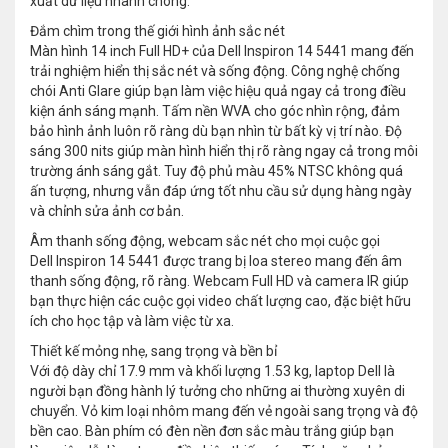
xuất dữ liệu nhanh chóng.
Đắm chìm trong thế giới hình ảnh sắc nét
Màn hình 14 inch Full HD+ của Dell Inspiron 14 5441 mang đến
trải nghiệm hiển thị sắc nét và sống động. Công nghệ chống
chói Anti Glare giúp bạn làm việc hiệu quả ngay cả trong điều
kiện ánh sáng mạnh. Tấm nền WVA cho góc nhìn rộng, đảm
bảo hình ảnh luôn rõ ràng dù bạn nhìn từ bất kỳ vị trí nào. Độ
sáng 300 nits giúp màn hình hiển thị rõ ràng ngay cả trong môi
trường ánh sáng gắt. Tuy độ phủ màu 45% NTSC không quá
ấn tượng, nhưng vẫn đáp ứng tốt nhu cầu sử dụng hàng ngày
và chỉnh sửa ảnh cơ bản.
Âm thanh sống động, webcam sắc nét cho mọi cuộc gọi
Dell Inspiron 14 5441 được trang bị loa stereo mang đến âm
thanh sống động, rõ ràng. Webcam Full HD và camera IR giúp
bạn thực hiện các cuộc gọi video chất lượng cao, đặc biệt hữu
ích cho học tập và làm việc từ xa.
Thiết kế mỏng nhẹ, sang trọng và bền bỉ
Với độ dày chỉ 17.9 mm và khối lượng 1.53 kg, laptop Dell là
người bạn đồng hành lý tưởng cho những ai thường xuyên di
chuyển. Vỏ kim loại nhôm mang đến vẻ ngoài sang trọng và độ
bền cao. Bàn phím có đèn nền đơn sắc màu trắng giúp bạn