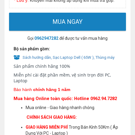
* Lưu ý:
Khuyến mãi không áp dụng khi mua trả góp.
MUA NGAY
Gọi
0962947282
để được tư vấn mua hàng
Bộ sản phẩm gồm:
Sách hướng dẫn, Sạc Laptop Dell ( 65W ), Thùng máy
Sản phẩm chính hãng 100%
Miễn phí cài đặt phần mềm, vệ sinh trọn đời PC,
Laptop
Bảo hành
chính hãng 1 năm
Mua hàng Online toàn quốc: Hotline 0962.94.7282
Mua online - Giao hàng nhanh chóng.
CHÍNH SÁCH GIAO HÀNG:
GIAO HÀNG MIỄN PHÍ
Trong Bán Kính 50Km ( Áp
Dụng Với PC - Laptop )