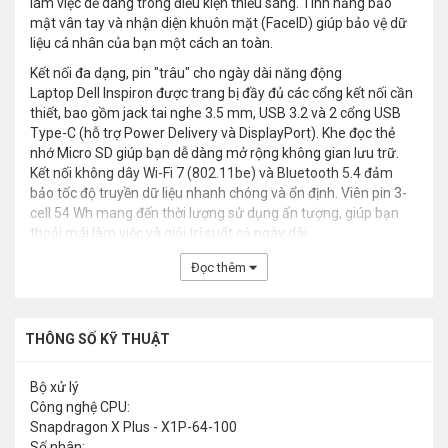
làm việc dễ dàng trong điều kiện thiếu sáng. Tính năng bảo
mật vân tay và nhận diện khuôn mặt (FaceID) giúp bảo vệ dữ
liệu cá nhân của bạn một cách an toàn.
Kết nối đa dạng, pin "trâu" cho ngày dài năng động
Laptop Dell Inspiron được trang bị đầy đủ các cổng kết nối cần
thiết, bao gồm jack tai nghe 3.5 mm, USB 3.2 và 2 cổng USB
Type-C (hỗ trợ Power Delivery và DisplayPort). Khe đọc thẻ
nhớ Micro SD giúp bạn dễ dàng mở rộng không gian lưu trữ.
Kết nối không dây Wi-Fi 7 (802.11be) và Bluetooth 5.4 đảm
bảo tốc độ truyền dữ liệu nhanh chóng và ổn định. Viên pin 3-
cell 54 Wh mang đến thời lượng sử dụng ấn tượng, giúp bạn
thoải mái làm việc và giải trí suốt cả ngày dài.
Đọc thêm
THÔNG SỐ KỸ THUẬT
Bộ xử lý
Công nghệ CPU:
Snapdragon X Plus - X1P-64-100
Số nhân: