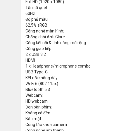
Full HD (1920 x 1080)
Tần số quét:
60Hz
Độ phủ màu:
62.5% sRGB
Công nghệ màn hình:
Chống chói Anti Glare
Cổng kết nối & tính năng mở rộng
Cổng giao tiếp:
2 x USB 3.2
HDMI
1 x Headphone/microphone combo
USB Type-C
Kết nối không dây:
Wi-Fi 6 (802.11ax)
Bluetooth 5.3
Webcam:
HD webcam
Đèn bàn phím:
Không có đèn
Bảo mật:
Công tắc khoá camera
Công nghệ âm thanh: