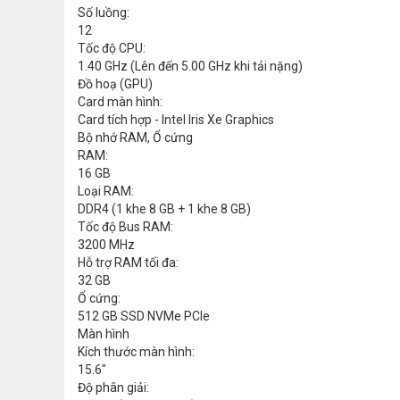
Số luồng:
12
Tốc độ CPU:
1.40 GHz (Lên đến 5.00 GHz khi tải nặng)
Đồ hoạ (GPU)
Card màn hình:
Card tích hợp - Intel Iris Xe Graphics
Bộ nhớ RAM, Ổ cứng
RAM:
16 GB
Loại RAM:
DDR4 (1 khe 8 GB + 1 khe 8 GB)
Tốc độ Bus RAM:
3200 MHz
Hỗ trợ RAM tối đa:
32 GB
Ổ cứng:
512 GB SSD NVMe PCIe
Màn hình
Kích thước màn hình:
15.6"
Độ phân giải: