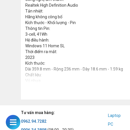
Realtek High Definition Audio
Tản nhiệt:
Hãng không công bố
Kích thước - Khối lượng - Pin
Thông tin Pin:
3-cell, 41Wh
Hệ điều hành:
Windows 11 Home SL
Thời điểm ra mắt:
2023
Kích thước:
Dài 359.8 mm - Rộng 236 mm - Dày 18.6 mm - 1.59 kg
Chất liệu:
Vỏ nhựa
Tư vấn mua hàng:
Laptop
0962.94.7282
PC
0906.34.2898
(08:00 - 20:30)