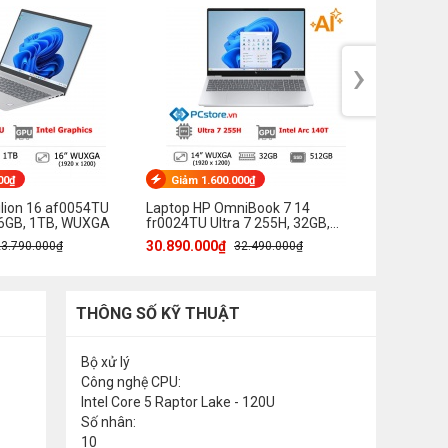
›
00₫
Giảm 1.600.000₫
Giảm 1
ilion 16 af0054TU
Laptop HP OmniBook 7 14
Laptop H
 16GB, 1TB, WUXGA
fr0024TU Ultra 7 255H, 32GB,
az0040TU
512GB, WUXGA
512GB, 
30.890.000₫
36.790.0
23.790.000₫
32.490.000₫
THÔNG SỐ KỸ THUẬT
Bộ xử lý
Công nghệ CPU:
Intel Core 5 Raptor Lake - 120U
Số nhân:
10