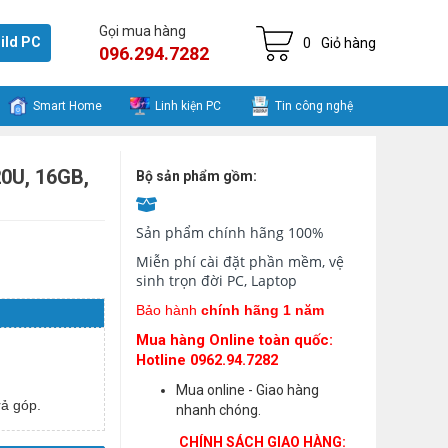
Gọi mua hàng
ild PC
0
Giỏ hàng
096.294.7282
Smart Home
Linh kiện PC
Tin công nghệ
0U, 16GB,
Bộ sản phẩm gồm:
Sản phẩm chính hãng 100%
Miễn phí cài đặt phần mềm, vệ
sinh trọn đời PC, Laptop
Bảo hành
chính hãng 1 năm
Mua hàng Online toàn quốc:
Hotline 0962.94.7282
Mua online - Giao hàng
ả góp.
nhanh chóng.
CHÍNH SÁCH GIAO HÀNG: