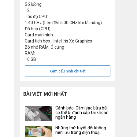
Số luồng:
12
Tốc độ CPU:
1.40 GHz (Lên đến 5.00 GHz khi tải nặng)
Đồ hoạ (GPU)
Card màn hình:
Card tích hợp - Intel Iris Xe Graphics
Bộ nhớ RAM, Ổ cứng
RAM:
16 GB
Xem cấu hình chi tiết
BÀI VIẾT MỚI NHẤT
Cảnh báo: Cắm sạc bừa bãi
có thể bị đánh cắp tài khoản
ngân hàng
Những thứ tuyệt đối không
nên lưu trong điện thoại