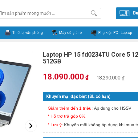
Bu
Thiết bị văn phòng
Máy cũ giá rẻ
Phụ kiện PC - Laptop
Laptop HP 15 fd0234TU Core 5 12
512GB
18.090.000
₫
18.290.000 ₫
Khuyến mại đặc biệt (SL có hạn)
Giảm thêm đến 1 triệu:
Áp dụng cho HSSV
* Hỗ trợ trả góp 0%.
* Lưu ý:
Khuyến mãi không áp dụng khi mua tr