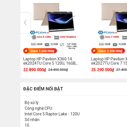
‹
Giảm 1.600.000₫
Giảm 2.200.000₫
Laptop HP Pavilion X360 14
Laptop HP Pavilion 
ek2024TU Core 5 120U, 16GB,
ek2027TU Core 7 15
512GB, Full HD, Cảm ứng
512GB, Full HD, Cả
22.890.000₫
25.290.000₫
24.490.000₫
27.490
ĐẶC ĐIỂM NỔI BẬT
Bộ xử lý
Công nghệ CPU:
Intel Core 5 Raptor Lake - 120U
Số nhân:
10