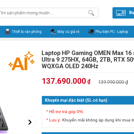
Bu
Thiết bị văn phòng
Máy cũ giá rẻ
Phụ kiện PC - Laptop
Laptop HP Gaming OMEN Max 16
Ultra 9 275HX, 64GB, 2TB, RTX 5
WQXGA OLED 240Hz
137.690.000
₫
139.990.000 ₫
Khuyến mại đặc biệt (SL có hạn)
* Hỗ trợ trả góp 0%.
* Lưu ý:
Khuyến mãi không áp dụng khi mua tr