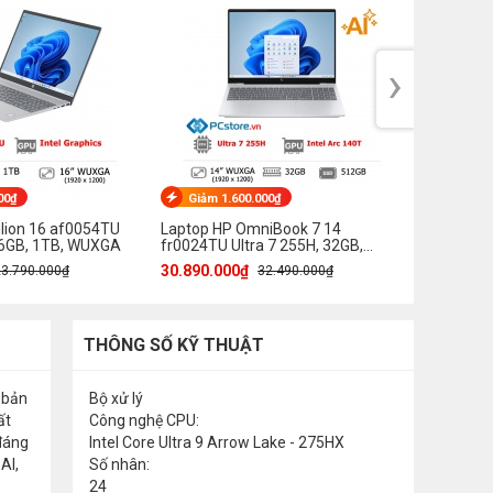
›
00₫
Giảm 1.600.000₫
Giảm 1
ilion 16 af0054TU
Laptop HP OmniBook 7 14
Laptop H
 16GB, 1TB, WUXGA
fr0024TU Ultra 7 255H, 32GB,
az0040TU
512GB, WUXGA
512GB, 
30.890.000₫
36.790.0
23.790.000₫
32.490.000₫
THÔNG SỐ KỸ THUẬT
 bản
Bộ xử lý
ất
Công nghệ CPU:
đáng
Intel Core Ultra 9 Arrow Lake - 275HX
AI,
Số nhân:
24