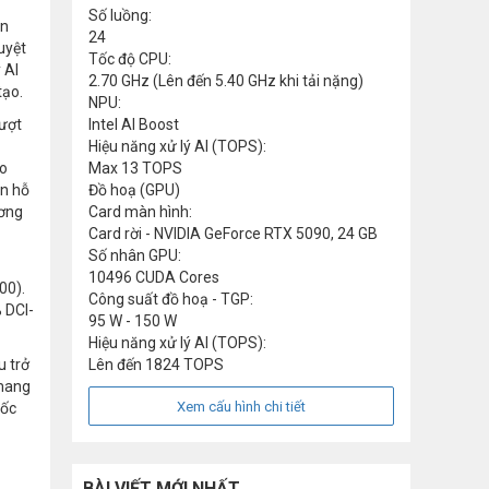
Số luồng:
ân
24
uyệt
Tốc độ CPU:
 AI
2.70 GHz (Lên đến 5.40 GHz khi tải nặng)
tạo.
NPU:
vượt
Intel AI Boost
Hiệu năng xử lý AI (TOPS):
ho
Max 13 TOPS
òn hỗ
Đồ hoạ (GPU)
ương
Card màn hình:
Card rời - NVIDIA GeForce RTX 5090, 24 GB
Số nhân GPU:
10496 CUDA Cores
00).
Công suất đồ hoạ - TGP:
 DCI-
95 W - 150 W
Hiệu năng xử lý AI (TOPS):
u trở
Lên đến 1824 TOPS
 mang
Xem cấu hình chi tiết
tốc
BÀI VIẾT MỚI NHẤT