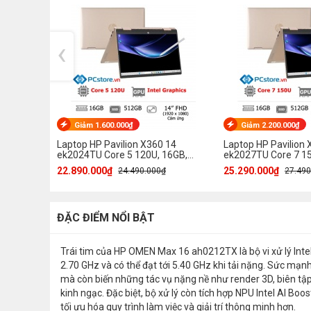
‹
Giảm 1.600.000₫
Giảm 2.200.000₫
Laptop HP Pavilion X360 14
Laptop HP Pavilion 
ek2024TU Core 5 120U, 16GB,
ek2027TU Core 7 15
512GB, Full HD, Cảm ứng
512GB, Full HD, Cả
22.890.000₫
25.290.000₫
24.490.000₫
27.490
ĐẶC ĐIỂM NỔI BẬT
Trái tim của HP OMEN Max 16 ah0212TX là bộ vi xử lý Intel
2.70 GHz và có thể đạt tới 5.40 GHz khi tải nặng. Sức mạ
mà còn biến những tác vụ nặng nề như render 3D, biên t
kinh ngạc. Đặc biệt, bộ xử lý còn tích hợp NPU Intel AI Bo
tối ưu hóa quy trình làm việc và giải trí thông minh hơn.