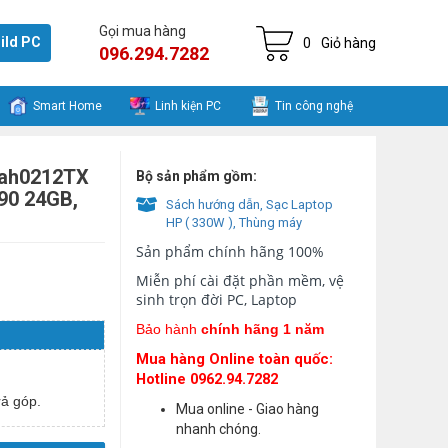
Gọi mua hàng
ild PC
0
Giỏ hàng
096.294.7282
Smart Home
Linh kiện PC
Tin công nghệ
 ah0212TX
Bộ sản phẩm gồm:
090 24GB,
Sách hướng dẫn, Sạc Laptop
HP ( 330W ), Thùng máy
Sản phẩm chính hãng 100%
Miễn phí cài đặt phần mềm, vệ
sinh trọn đời PC, Laptop
Bảo hành
chính hãng 1 năm
Mua hàng Online toàn quốc:
Hotline 0962.94.7282
ả góp.
Mua online - Giao hàng
nhanh chóng.