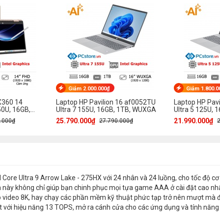
Giảm 2.000.000₫
Giảm 1.800.0
X360 14
Laptop HP Pavilion 16 af0052TU
Laptop HP Pav
0U, 16GB,
Ultra 7 155U, 16GB, 1TB, WUXGA
Ultra 5 125U,
m ứng
25.790.000₫
21.990.000₫
.000₫
27.790.000₫
 Core Ultra 9 Arrow Lake - 275HX với 24 nhân và 24 luồng, cho tốc độ cơ
nh này không chỉ giúp bạn chinh phục mọi tựa game AAA ở cài đặt cao nh
ập video 8K, hay chạy các phần mềm kỹ thuật phức tạp trở nên mượt mà 
ost với hiệu năng 13 TOPS, mở ra cánh cửa cho các ứng dụng và tính năng 