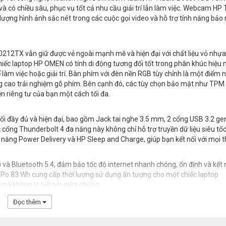
à có chiều sâu, phục vụ tốt cả nhu cầu giải trí lẫn làm việc. Webcam HP 
ượng hình ảnh sắc nét trong các cuộc gọi video và hỗ trợ tính năng bảo
212TX vẫn giữ được vẻ ngoài mạnh mẽ và hiện đại với chất liệu vỏ nhựa
chiếc laptop HP OMEN có tính di động tương đối tốt trong phân khúc hiệu
àm việc hoặc giải trí. Bàn phím với đèn nền RGB tùy chỉnh là một điểm 
g cao trải nghiệm gõ phím. Bên cạnh đó, các tùy chọn bảo mật như TPM 
ền riêng tư của bạn một cách tối đa.
đầy đủ và hiện đại, bao gồm Jack tai nghe 3.5 mm, 2 cổng USB 3.2 gen
 cổng Thunderbolt 4 đa năng này không chỉ hỗ trợ truyền dữ liệu siêu tốc
 năng Power Delivery và HP Sleep and Charge, giúp bạn kết nối với mọi t
) và Bluetooth 5.4, đảm bảo tốc độ internet nhanh chóng, ổn định và kết 
Li-Po 83 Wh cung cấp thời lượng sử dụng ấn tượng cho một chiếc laptop
ục mà không lo hết pin giữa chừng
Đọc thêm