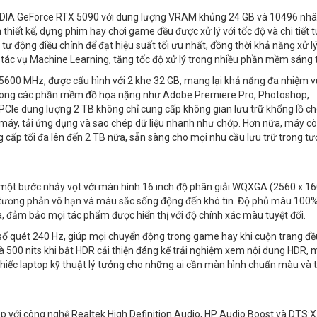
 NVIDIA GeForce RTX 5090 với dung lượng VRAM khủng 24 GB và 10496 nh
hiết kế, dựng phim hay chơi game đều được xử lý với tốc độ và chi tiết t
tự động điều chỉnh để đạt hiệu suất tối ưu nhất, đồng thời khả năng xử lý
tác vụ Machine Learning, tăng tốc độ xử lý trong nhiều phần mềm sáng 
5600 MHz, được cấu hình với 2 khe 32 GB, mang lại khả năng đa nhiệm 
ng song các phần mềm đồ họa nặng như Adobe Premiere Pro, Photoshop,
PCIe dung lượng 2 TB không chỉ cung cấp không gian lưu trữ khổng lồ c
máy, tải ứng dụng và sao chép dữ liệu nhanh như chớp. Hơn nữa, máy c
cấp tối đa lên đến 2 TB nữa, sẵn sàng cho mọi nhu cầu lưu trữ trong t
ột bước nhảy vọt với màn hình 16 inch độ phân giải WQXGA (2560 x 16
ương phản vô hạn và màu sắc sống động đến khó tin. Độ phủ màu 100%
a, đảm bảo mọi tác phẩm được hiển thị với độ chính xác màu tuyệt đối.
số quét 240 Hz, giúp mọi chuyển động trong game hay khi cuộn trang đề
 và 500 nits khi bật HDR cải thiện đáng kể trải nghiệm xem nội dung HDR,
à chiếc laptop kỹ thuật lý tưởng cho những ai cần màn hình chuẩn màu và 
 với công nghệ Realtek High Definition Audio, HP Audio Boost và DTS:X