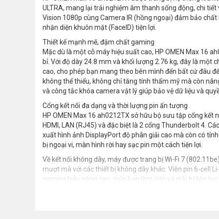
ULTRA, mang lại trải nghiệm âm thanh sống động, chi tiết v
Vision 1080p cùng Camera IR (hồng ngoại) đảm bảo chất l
nhận diện khuôn mặt (FaceID) tiện lợi.
Thiết kế mạnh mẽ, đậm chất gaming
Mặc dù là một cỗ máy hiệu suất cao, HP OMEN Max 16 ah0
bỉ. Với độ dày 24.8 mm và khối lượng 2.76 kg, đây là một 
cao, cho phép bạn mang theo bên mình đến bất cứ đâu để l
không thể thiếu, không chỉ tăng tính thẩm mỹ mà còn nân
và công tắc khóa camera vật lý giúp bảo vệ dữ liệu và quy
Cổng kết nối đa dạng và thời lượng pin ấn tượng
HP OMEN Max 16 ah0212TX sở hữu bộ sưu tập cổng kết nối 
HDMI, LAN (RJ45) và đặc biệt là 2 cổng Thunderbolt 4. Các
xuất hình ảnh DisplayPort độ phân giải cao mà còn có tính
bị ngoại vi, màn hình rời hay sạc pin một cách tiện lợi.
Về kết nối không dây, máy được trang bị Wi-Fi 7 (802.11be
mượt mà với các thiết bị không dây khác. Viên pin 6-cell 
gaming hiệu năng cao, giúp bạn làm việc và giải trí liên t