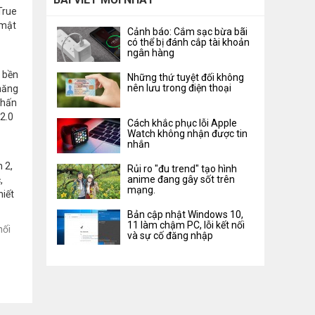
True
 mật
Cảnh báo: Cắm sạc bừa bãi
có thể bị đánh cắp tài khoản
ngân hàng
 bền
Những thứ tuyệt đối không
nên lưu trong điện thoại
 năng
nhấn
2.0
Cách khắc phục lỗi Apple
Watch không nhận được tin
nhắn
 2,
Rủi ro "đu trend" tạo hình
anime đang gây sốt trên
,
mạng.
hiết
Bản cập nhật Windows 10,
11 làm chậm PC, lỗi kết nối
nối
và sự cố đăng nhập