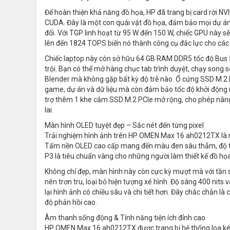
Để hoàn thiện khả năng đồ họa, HP đã trang bị card rời
CUDA. Đây là một con quái vật đồ họa, đảm bảo mọi dự án t
đối. Với TGP linh hoạt từ 95 W đến 150 W, chiếc GPU này sẽ 
lên đến 1824 TOPS biến nó thành công cụ đắc lực cho các 
Chiếc laptop này còn sở hữu 64 GB RAM DDR5 tốc độ Bus 
trội. Bạn có thể mở hàng chục tab trình duyệt, chạy so
Blender mà không gặp bất kỳ độ trễ nào. Ổ cứng SSD M.2 
game, dự án và dữ liệu mà còn đảm bảo tốc độ khởi động 
trợ thêm 1 khe cắm SSD M.2 PCIe mở rộng, cho phép nâng 
lai.
Màn hình OLED tuyệt đẹp – Sắc nét đến từng pixel
Trải nghiệm hình ảnh trên HP OMEN Max 16 ah0212TX là m
Tấm nền OLED cao cấp mang đến màu đen sâu thẳm, độ t
P3 là tiêu chuẩn vàng cho những người làm thiết kế đồ họ
Không chỉ đẹp, màn hình này còn cực kỳ mượt mà với tần 
nên trơn tru, loại bỏ hiện tượng xé hình. Độ sáng 400 nits
lại hình ảnh có chiều sâu và chi tiết hơn. Đây chắc chắn l
độ phản hồi cao.
Âm thanh sống động & Tính năng tiện ích đỉnh cao
HP OMEN Max 16 ah0212TX được trang bị hệ thống loa kép