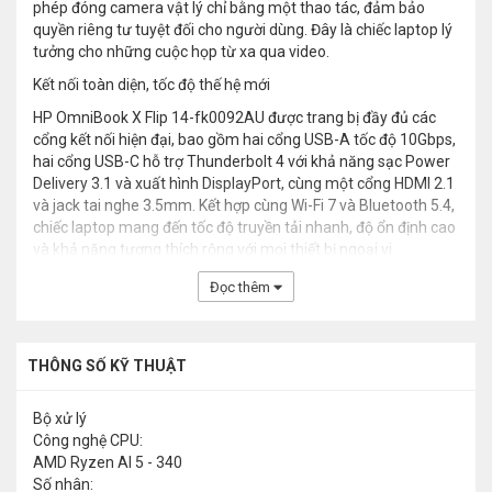
phép đóng camera vật lý chỉ bằng một thao tác, đảm bảo
quyền riêng tư tuyệt đối cho người dùng. Đây là chiếc laptop lý
tưởng cho những cuộc họp từ xa qua video.
Kết nối toàn diện, tốc độ thế hệ mới
HP OmniBook X Flip 14-fk0092AU được trang bị đầy đủ các
cổng kết nối hiện đại, bao gồm hai cổng USB-A tốc độ 10Gbps,
hai cổng USB-C hỗ trợ Thunderbolt 4 với khả năng sạc Power
Delivery 3.1 và xuất hình DisplayPort, cùng một cổng HDMI 2.1
và jack tai nghe 3.5mm. Kết hợp cùng Wi-Fi 7 và Bluetooth 5.4,
chiếc laptop mang đến tốc độ truyền tải nhanh, độ ổn định cao
và khả năng tương thích rộng với mọi thiết bị ngoại vi.
Đọc thêm
THÔNG SỐ KỸ THUẬT
Bộ xử lý
Công nghệ CPU:
AMD Ryzen AI 5 - 340
Số nhân: