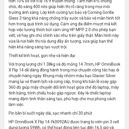
hơn 10% so với tỉ lệ 16:9 truyền thống. Tấm nền IPS chống
chói, độ sáng 400 nits giúp hiển thị rõ ràng trong mọi môi
trường ánh sáng. Lớp kính cường lực bảo vệ Corning Gorilla
Glass 3 tăng khả năng chống trầy xước và bảo vệ màn hình tốt
hơn trong quá trình sử dụng. Cảm ứng đa điểm mượt mà kết
hợp việc tương thích bút cảm ứng HP MPP 2.0 cho phép bạn
viết, vẽ hay ghi chú chính xác như trên giấy thật. Màn hình này
vừa là nơi hiển thị nội dung đầy ấn tượng, vừa giúp bạn thể
hiện khả năng sáng tạo vượt trội.
Thiết kế linh hoạt, gọn nhẹ và hiện đại
Với trọng lượng chỉ 1.38kg và độ mỏng 14.7mm, HP OmniBook
X Flip 14 dễ dàng đồng hành trong mọi chuyến công tác hay di
chuyển hàng ngày. Khung máy nhôm màu bạc Glacier Silver
mang lại vẻ thanh lịch và cứng cáp, trong khi bản lề xoay gập
360 độ giúp máy chuyển đổi linh hoạt giữa chế độ laptop, máy
tính bảng, trình chiếu hoặc gập ngược. Đây là chiếc laptop
mang đậm tinh thần sáng tạo, phù hợp cho mọi phong cách
làm việc.
Pin bền bỉ suốt ngày dài, sạc nhanh chỉ 30 phút
HP OmniBook X Flip 14-fk0092AU được trang bị viên pin 3 cell
dung lượng 59Wh, có thể hoạt động liên tục đến 16,5 giờ và