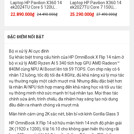
Laptop HP Pavilion X360 14
Laptop HP Pavilion X360 14
La
ek2024TU Core 5 120U,
ek2027TU Core 7 150U,
af
16GB, 512GB, Full HD, Cảm
16GB, 512GB, Full HD, Cảm
1
22.890.000₫
25.290.000₫
25
24.490.000₫
27.490.000₫
ứng
ứng
ĐẶC ĐIỂM NỔI BẬT
Bộ vi xử lý AI cực đỉnh
Sự khác biệt trong cấu hình của HP OmniBook X Flip 14 nằm ở
bộ vi xử lý AMD Ryzen AI 5 340 tích hợp GPU AMD Radeon™
840M cùng NPU AI Boost lên tới 59 TOPS. Con chip này có 6
nhân 12 luồng, tốc độ tối đa 4.8GHz, đủ khả năng xử lý mọi tác
vụ thường ngày một cách mượt mà. Nhưng điều đặc biệt hơn
là nhân AI NPU tích hợp mang đến khả năng học và tối ưu tác
vụ thông minh nhờ sức mạnh trí tuệ nhân tạo. Mọi thao tác
chỉnh sửa ảnh, trình chiếu, đa nhiệm hay sáng tạo nội dung
đều diễn ra nhanh chóng và mượt mà.
Màn hình cảm ứng 2K sắc nét, bền bỉ với kính Gorilla Glass 3
HP OmniBook X Flip 14 sở hữu màn hình 14 inch độ phân giải
2K (1920 x 1200), tỉ lệ 16:10 cho không gian hiển thị rộng rãi