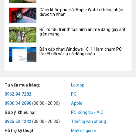
Cách khắc phục lỗi Apple Watch không nhận
được tin nhắn
Rủi ro "đu trend" tạo hình anime đang gây sốt
trên mạng.
Bản cập nhật Windows 10, 11 làm chậm PC,
lỗi kết nối và sự cố đăng nhập
Tư vấn mua hàng:
Laptop
0962.94.7282
PC
0906.34.2898
(08:00 - 20:30)
Apple
Góp ý, khiếu nại:
PC Đồng bộ - AIO
0925.52.1242
(08:00 - 20:30)
Thiết bị văn phòng
Hỗ trợ kỹ thuật:
Máy cũ giá rẻ