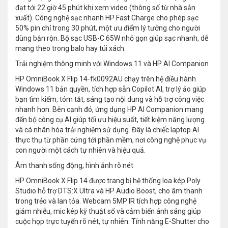
đạt tới 22 giờ 45 phút khi xem video (thông số từ nhà sản
xuất). Công nghệ sạc nhanh HP Fast Charge cho phép sạc
50% pin chỉ trong 30 phút, một ưu điểm lý tưởng cho người
dùng bận rộn. Bộ sạc USB-C 65W nhỏ gọn giúp sạc nhanh, dễ
mang theo trong balo hay túi xách.
Trải nghiệm thông minh với Windows 11 và HP AI Companion
HP OmniBook X Flip 14-fk0092AU chạy trên hệ điều hành
Windows 11 bản quyền, tích hợp sẵn Copilot AI, trợ lý ảo giúp
bạn tìm kiếm, tóm tắt, sáng tạo nội dung và hỗ trợ công việc
nhanh hơn. Bên cạnh đó, ứng dụng HP AI Companion mang
đến bộ công cụ AI giúp tối ưu hiệu suất, tiết kiệm năng lượng
và cá nhân hóa trải nghiệm sử dụng. Đây là chiếc laptop AI
thực thụ từ phần cứng tới phần mềm, nơi công nghệ phục vụ
con người một cách tự nhiên và hiệu quả.
Âm thanh sống động, hình ảnh rõ nét
HP OmniBook X Flip 14 được trang bị hệ thống loa kép Poly
Studio hỗ trợ DTS:X Ultra và HP Audio Boost, cho âm thanh
trong trẻo và lan tỏa. Webcam 5MP IR tích hợp công nghệ
giảm nhiễu, mic kép kỹ thuật số và cảm biến ánh sáng giúp
cuộc họp trực tuyến rõ nét, tự nhiên. Tính năng E-Shutter cho