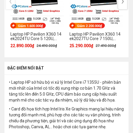
‹
›
Giảm 1.600.000₫
Giảm 2.200.000₫
Laptop HP Pavilion X360 14
Laptop HP Pavilion X360 14
La
ek2024TU Core 5 120U,
ek2027TU Core 7 150U,
af
16GB, 512GB, Full HD, Cảm
16GB, 512GB, Full HD, Cảm
1
22.890.000₫
25.290.000₫
25
24.490.000₫
27.490.000₫
ứng
ứng
ĐẶC ĐIỂM NỔI BẬT
• Laptop HP sở hữu bộ vi xử lý Intel Core i7 1355U - phiên bản
mới nhất của Intel có tốc độ xung nhịp cơ bản 1.70 GHz và
tăng tốc lên đến 5.0 GHz, CPU đảm bảo cung cấp hiệu suất
mạnh mẽ cho các tác vụ đa nhiệm, xử lý dữ liệu và đồ họa.
• Card đồ họa tích hợp Intel Iris Xe Graphics mang lại hiệu năng
tương đối mạnh mẽ, phù hợp cho các tác vụ văn phòng, trình
chiếu đa phương tiện, giải trí và các ứng dụng đồ họa như
Photoshop, Canva, AI,... hoặc chơi các tựa game nhẹ.