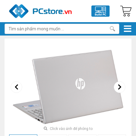
Click vào ảnh để phóng to