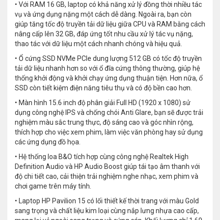
• Với RAM 16 GB, laptop có khả năng xử lý đồng thời nhiều tác
vụ và ứng dụng nặng một cách dễ dàng. Ngoài ra, bạn còn
giúp tăng tốc độ truyền tải dữ liệu giữa CPU và RAM bằng cách
nâng cấp lên 32 GB, đáp ứng tốt nhu cầu xử lý tác vụ nặng,
thao tác với dữ liệu một cách nhanh chóng và hiệu quả.
• Ổ cứng SSD NVMe PCIe dung lượng 512 GB có tốc độ truyền
tải dữ liệu nhanh hơn so với ổ đĩa cứng thông thường, giúp hệ
thống khởi động và khởi chạy ứng dụng thuận tiện. Hơn nữa, ổ
SSD còn tiết kiệm điện năng tiêu thụ và có độ bền cao hơn.
• Màn hình 15.6 inch độ phân giải Full HD (1920 x 1080) sử
dụng công nghệ IPS và chống chói Anti Glare, bạn sẽ được trải
nghiệm màu sắc trung thực, độ sáng cao và góc nhìn rộng,
thích hợp cho việc xem phim, làm việc văn phòng hay sử dụng
các ứng dụng đồ họa.
• Hệ thống loa B&O tích hợp cùng công nghệ Realtek High
Definition Audio và HP Audio Boost giúp tái tạo âm thanh với
độ chi tiết cao, cải thiện trải nghiệm nghe nhạc, xem phim và
chơi game trên máy tính.
• Laptop HP Pavilion 15 có lối thiết kế thời trang với màu Gold
sang trọng và chất liệu kim loại cùng nắp lưng nhựa cao cấp,