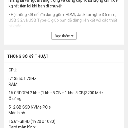
mang lại vẻ ngoài sang trọng và cứng cáp. Khối lượng chỉ 1.69
kg rất tiện lợi khi bạn di chuyển.
• Hệ thống kết nối đa dạng gồm: HDMI, Jack tai nghe 3.5 mm,
USB 3.2 và USB Type-C giúp bạn dễ dàng liên kết với các thiết
bị khác.
Đọc thêm
THÔNG SỐ KỸ THUẬT
CPU:
i71355U1.7GHz
RAM:
16 GBDDR4 2 khe (1 khe 8 GB + 1 khe 8 GB)3200 MHz
Ổ cứng:
512 GB SSD NVMe PCIe
Màn hình:
15.6"Full HD (1920 x 1080)
Card màn hình: