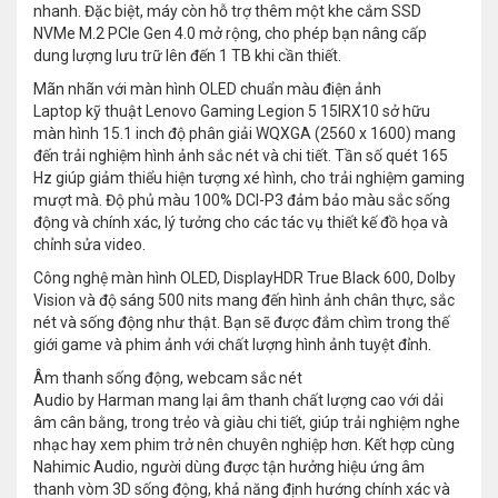
nhanh. Đặc biệt, máy còn hỗ trợ thêm một khe cắm SSD
NVMe M.2 PCIe Gen 4.0 mở rộng, cho phép bạn nâng cấp
dung lượng lưu trữ lên đến 1 TB khi cần thiết.
Mãn nhãn với màn hình OLED chuẩn màu điện ảnh
Laptop kỹ thuật Lenovo Gaming Legion 5 15IRX10 sở hữu
màn hình 15.1 inch độ phân giải WQXGA (2560 x 1600) mang
đến trải nghiệm hình ảnh sắc nét và chi tiết. Tần số quét 165
Hz giúp giảm thiểu hiện tượng xé hình, cho trải nghiệm gaming
mượt mà. Độ phủ màu 100% DCI-P3 đảm bảo màu sắc sống
động và chính xác, lý tưởng cho các tác vụ thiết kế đồ họa và
chỉnh sửa video.
Công nghệ màn hình OLED, DisplayHDR True Black 600, Dolby
Vision và độ sáng 500 nits mang đến hình ảnh chân thực, sắc
nét và sống động như thật. Bạn sẽ được đắm chìm trong thế
giới game và phim ảnh với chất lượng hình ảnh tuyệt đỉnh.
Âm thanh sống động, webcam sắc nét
Audio by Harman mang lại âm thanh chất lượng cao với dải
âm cân bằng, trong trẻo và giàu chi tiết, giúp trải nghiệm nghe
nhạc hay xem phim trở nên chuyên nghiệp hơn. Kết hợp cùng
Nahimic Audio, người dùng được tận hưởng hiệu ứng âm
thanh vòm 3D sống động, khả năng định hướng chính xác và