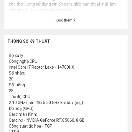
cho thời lượng sử dụng pin ổn định, giúp bạn thoải mái làm
việc và giải trí trong nhiều giờ liên tục.
Đọc thêm
THÔNG SỐ KỸ THUẬT
Bộ xử lý
Công nghệ CPU:
Intel Core i7 Raptor Lake - 14700HX
Số nhân:
20
Số luồng:
28
Tốc độ CPU:
2.10 GHz (Lên đến 5.50 GHz khi tải nặng)
Đồ hoạ (GPU)
Card màn hình:
Card rời - NVIDIA GeForce RTX 5060, 8 GB
Công suất đồ hoạ - TGP: