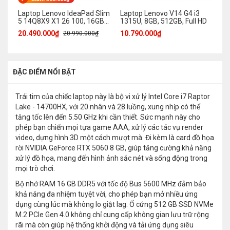
Laptop Lenovo IdeaPad Slim
Laptop Lenovo V14 G4 i3
La
5 14Q8X9 X1 26 100, 16GB,
1315U, 8GB, 512GB, Full HD
OL
512GB, WUXGA OLED
32
20.490.000₫
10.790.000₫
32
20.990.000₫
1
ĐẶC ĐIỂM NỔI BẬT
Trái tim của chiếc laptop này là bộ vi xử lý Intel Core i7 Raptor
Lake - 14700HX, với 20 nhân và 28 luồng, xung nhịp có thể
tăng tốc lên đến 5.50 GHz khi cần thiết. Sức mạnh này cho
phép bạn chiến mọi tựa game AAA, xử lý các tác vụ render
video, dựng hình 3D một cách mượt mà. Đi kèm là card đồ họa
rời NVIDIA GeForce RTX 5060 8 GB, giúp tăng cường khả năng
xử lý đồ họa, mang đến hình ảnh sắc nét và sống động trong
mọi trò chơi.
Bộ nhớ RAM 16 GB DDR5 với tốc độ Bus 5600 MHz đảm bảo
khả năng đa nhiệm tuyệt vời, cho phép bạn mở nhiều ứng
dụng cùng lúc mà không lo giật lag. Ổ cứng 512 GB SSD NVMe
M.2 PCIe Gen 4.0 không chỉ cung cấp không gian lưu trữ rộng
rãi mà còn giúp hệ thống khởi động và tải ứng dụng siêu