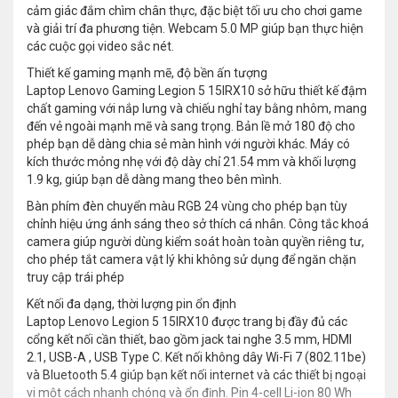
cảm giác đắm chìm chân thực, đặc biệt tối ưu cho chơi game
và giải trí đa phương tiện. Webcam 5.0 MP giúp bạn thực hiện
các cuộc gọi video sắc nét.
Thiết kế gaming mạnh mẽ, độ bền ấn tượng
Laptop Lenovo Gaming Legion 5 15IRX10 sở hữu thiết kế đậm
chất gaming với nắp lưng và chiếu nghỉ tay bằng nhôm, mang
đến vẻ ngoài mạnh mẽ và sang trọng. Bản lề mở 180 độ cho
phép bạn dễ dàng chia sẻ màn hình với người khác. Máy có
kích thước mỏng nhẹ với độ dày chỉ 21.54 mm và khối lượng
1.9 kg, giúp bạn dễ dàng mang theo bên mình.
Bàn phím đèn chuyển màu RGB 24 vùng cho phép bạn tùy
chỉnh hiệu ứng ánh sáng theo sở thích cá nhân. Công tắc khoá
camera giúp người dùng kiểm soát hoàn toàn quyền riêng tư,
cho phép tắt camera vật lý khi không sử dụng để ngăn chặn
truy cập trái phép
Kết nối đa dạng, thời lượng pin ổn định
Laptop Lenovo Legion 5 15IRX10 được trang bị đầy đủ các
cổng kết nối cần thiết, bao gồm jack tai nghe 3.5 mm, HDMI
2.1, USB-A , USB Type C. Kết nối không dây Wi-Fi 7 (802.11be)
và Bluetooth 5.4 giúp bạn kết nối internet và các thiết bị ngoại
vi một cách nhanh chóng và ổn định. Pin 4-cell Li-ion 80 Wh