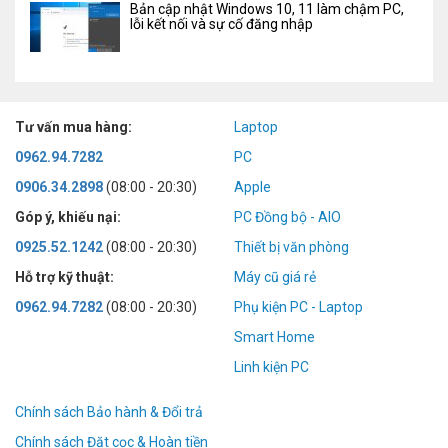
Bản cập nhật Windows 10, 11 làm chậm PC,
lỗi kết nối và sự cố đăng nhập
Tư vấn mua hàng:
Laptop
0962.94.7282
PC
0906.34.2898
(08:00 - 20:30)
Apple
Góp ý, khiếu nại:
PC Đồng bộ - AIO
0925.52.1242
(08:00 - 20:30)
Thiết bị văn phòng
Hỗ trợ kỹ thuật:
Máy cũ giá rẻ
0962.94.7282
(08:00 - 20:30)
Phụ kiện PC - Laptop
Smart Home
Linh kiện PC
Chính sách Bảo hành & Đổi trả
Chính sách Đặt cọc & Hoàn tiền