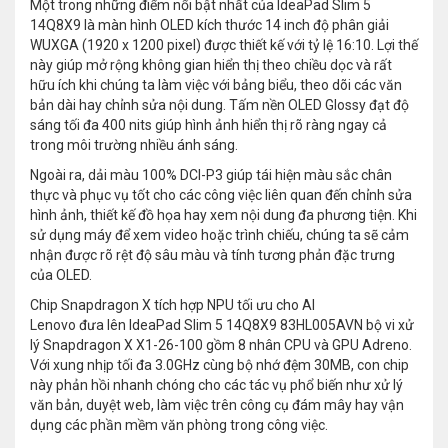
Một trong những điểm nổi bật nhất của IdeaPad Slim 5
14Q8X9 là màn hình OLED kích thước 14 inch độ phân giải
WUXGA (1920 x 1200 pixel) được thiết kế với tỷ lệ 16:10. Lợi thế
này giúp mở rộng không gian hiển thị theo chiều dọc và rất
hữu ích khi chúng ta làm việc với bảng biểu, theo dõi các văn
bản dài hay chỉnh sửa nội dung. Tấm nền OLED Glossy đạt độ
sáng tối đa 400 nits giúp hình ảnh hiển thị rõ ràng ngay cả
trong môi trường nhiều ánh sáng.
Ngoài ra, dải màu 100% DCI-P3 giúp tái hiện màu sắc chân
thực và phục vụ tốt cho các công việc liên quan đến chỉnh sửa
hình ảnh, thiết kế đồ họa hay xem nội dung đa phương tiện. Khi
sử dụng máy để xem video hoặc trình chiếu, chúng ta sẽ cảm
nhận được rõ rệt độ sâu màu và tính tương phản đặc trưng
của OLED.
Chip Snapdragon X tích hợp NPU tối ưu cho AI
Lenovo đưa lên IdeaPad Slim 5 14Q8X9 83HL005AVN bộ vi xử
lý Snapdragon X X1-26-100 gồm 8 nhân CPU và GPU Adreno.
Với xung nhịp tối đa 3.0GHz cùng bộ nhớ đệm 30MB, con chip
này phản hồi nhanh chóng cho các tác vụ phổ biến như xử lý
văn bản, duyệt web, làm việc trên công cụ đám mây hay vận
dụng các phần mềm văn phòng trong công việc.