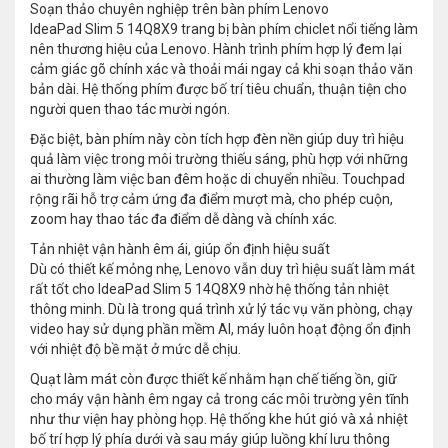
Soạn thảo chuyên nghiệp trên bàn phím Lenovo
IdeaPad Slim 5 14Q8X9 trang bị bàn phím chiclet nổi tiếng làm
nên thương hiệu của Lenovo. Hành trình phím hợp lý đem lại
cảm giác gõ chính xác và thoải mái ngay cả khi soạn thảo văn
bản dài. Hệ thống phím được bố trí tiêu chuẩn, thuận tiện cho
người quen thao tác mười ngón.
Đặc biệt, bàn phím này còn tích hợp đèn nền giúp duy trì hiệu
quả làm việc trong môi trường thiếu sáng, phù hợp với những
ai thường làm việc ban đêm hoặc di chuyển nhiều. Touchpad
rộng rãi hỗ trợ cảm ứng đa điểm mượt mà, cho phép cuộn,
zoom hay thao tác đa điểm dễ dàng và chính xác.
Tản nhiệt vận hành êm ái, giúp ổn định hiệu suất
Dù có thiết kế mỏng nhẹ, Lenovo vẫn duy trì hiệu suất làm mát
rất tốt cho IdeaPad Slim 5 14Q8X9 nhờ hệ thống tản nhiệt
thông minh. Dù là trong quá trình xử lý tác vụ văn phòng, chạy
video hay sử dụng phần mềm AI, máy luôn hoạt động ổn định
với nhiệt độ bề mặt ở mức dễ chịu.
Quạt làm mát còn được thiết kế nhằm hạn chế tiếng ồn, giữ
cho máy vận hành êm ngay cả trong các môi trường yên tĩnh
như thư viện hay phòng họp. Hệ thống khe hút gió và xả nhiệt
bố trí hợp lý phía dưới và sau máy giúp luồng khí lưu thông