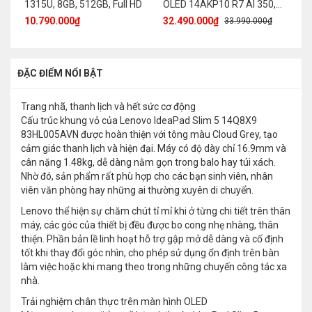
1315U, 8GB, 512GB, Full HD
OLED 14AKP10 R7 AI 350,
Le
32GB, 1TB, 2.8K OLED
13
10.790.000₫
32.490.000₫
37
33.990.000₫
120Hz
5
ĐẶC ĐIỂM NỔI BẬT
Trang nhã, thanh lịch và hết sức cơ động
Cấu trúc khung vỏ của Lenovo IdeaPad Slim 5 14Q8X9
83HL005AVN được hoàn thiện với tông màu Cloud Grey, tạo
cảm giác thanh lịch và hiện đại. Máy có độ dày chỉ 16.9mm và
cân nặng 1.48kg, dễ dàng nằm gọn trong balo hay túi xách.
Nhờ đó, sản phẩm rất phù hợp cho các bạn sinh viên, nhân
viên văn phòng hay những ai thường xuyên di chuyển.
Lenovo thể hiện sự chăm chút tỉ mỉ khi ở từng chi tiết trên thân
máy, các góc của thiết bị đều được bo cong nhẹ nhàng, thân
thiện. Phần bản lề linh hoạt hỗ trợ gập mở dễ dàng và cố định
tốt khi thay đổi góc nhìn, cho phép sử dụng ổn định trên bàn
làm việc hoặc khi mang theo trong những chuyến công tác xa
nhà.
Trải nghiệm chân thực trên màn hình OLED