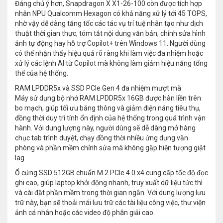
Đáng chú ý hơn, Snapdragon X X1-26-100 còn được tích hợp
nhân NPU Qualcomm Hexagon có khả năng xử lý tới 45 TOPS,
nhờ vậy dễ dàng tăng tốc các tác vụ trí tuệ nhân tạo như dịch
thuật thời gian thực, tóm tắt nội dung văn bản, chỉnh sửa hình
ảnh tự động hay hỗ trợ Copilot+ trên Windows 11. Người dùng
có thể nhận thấy hiệu quả rõ ràng khi làm việc đa nhiệm hoặc
xử lý các lệnh AI từ Copilot mà không làm giảm hiệu năng tổng
thể của hệ thống.
RAM LPDDR5x và SSD PCIe Gen 4 đa nhiệm mượt mà
Máy sử dụng bộ nhớ RAM LPDDR5x 16GB được hàn liền trên
bo mạch, giúp tối ưu băng thông và giảm điện năng tiêu thụ,
đồng thời duy trì tính ổn định của hệ thống trong quá trình vận
hành. Với dung lượng này, người dùng sẽ dễ dàng mở hàng
chục tab trình duyệt, chạy đồng thời nhiều ứng dụng văn
phòng và phần mềm chỉnh sửa mà không gặp hiện tượng giật
lag.
Ổ cứng SSD 512GB chuẩn M.2 PCIe 4.0 x4 cung cấp tốc độ đọc
ghi cao, giúp laptop khởi động nhanh, truy xuất dữ liệu tức thì
và cài đặt phần mềm trong thời gian ngắn. Với dung lượng lưu
trữ này, bạn sẽ thoải mái lưu trữ các tài liệu công việc, thư viện
ảnh cá nhân hoặc các video độ phân giải cao.