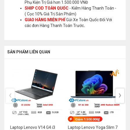
Phụ Kiện Trị Giá hơn 1.500.000 VNĐ
SHIP COD TOÀN QUỐC
- Kiểm Hàng Thanh Toán -
( Cọc 10% Giá Trị Sản Phẩm)
GIAO HÀNG MIỄN PHÍ
Gửi Xe Toàn Quốc Đối Với
các đơn Hàng Thanh Toán Trước
.
SẢN PHẨM LIÊN QUAN
‹
›
Giảm 1.500.000₫
Laptop Lenovo V14 G4 i3
Laptop Lenovo Yoga Slim 7
La