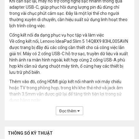
Khi cần sạc lại, máy hỗ trợ công nghệ sạc nhanh thông qua
adapter USB-C, giúp phục hồi dung lượng pin đủ dùng chỉ
trong vài chục phút cắm sạc. Đây là một lợi thế cho người
thường xuyên di chuyển, cần hiệu suất sử dụng linh hoạt theo
lịch trình công việc.
Cổng kết nối đa dạng phục vụ học tập và làm việc
Về cổng kết nối, Lenovo IdeaPad Slim 5 14Q8X9 83HL005AVN
được trang bị đầy đủ các cổng cần thiết cho cả công việc lẫn
giải trí. Máy có 2 cổng USB-C hỗ trợ sạc, truyền dữ liệu và xuất
hình ảnh ra màn hình ngoài; kết hợp cùng 2 cổng USB-A phù
hợp khi cần sử dụng chuột máy tính, ổ cứng hay các thiết bị
lưu trữ phổ biến.
Thêm vào đó, cổng HDMI giúp kết nối nhanh với máy chiếu
hoặc TV trong phòng họp; trong khi khe thẻ nhớ và jack âm
thanh 3.5mm vẫn được giữ lại để tăng tính tiện lợi trong sử
dụng hằng ngày.
Đọc thêm
THÔNG SỐ KỸ THUẬT