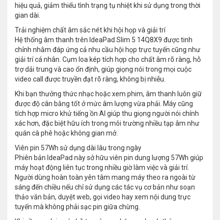
hiệu quả, giảm thiểu tình trạng tụ nhiệt khi sử dụng trong thời
gian dài.
Trải nghiệm chất âm sắc nét khi hội họp và giải trí
Hệ thống âm thanh trên IdeaPad Slim 5 14Q8X9 được tinh
chỉnh nhằm đáp ứng cả nhu cầu hội họp trực tuyến cũng như
giải trí cá nhân. Cụm loa kép tích hợp cho chất âm rõ ràng, hỗ
trợ dải trung và cao ổn định, giúp giọng nói trong mọi cuộc
video call được truyền đạt rõ ràng, không bị nhiễu.
Khi bạn thưởng thức nhạc hoặc xem phim, âm thanh luôn giữ
được độ cân bằng tốt ở mức âm lượng vừa phải. Máy cũng
tích hợp micro khử tiếng ồn AI giúp thu giọng người nói chính
xác hơn, đặc biệt hữu ích trong môi trường nhiều tạp âm như
quán cà phê hoặc không gian mở.
Viên pin 57Wh sử dụng dài lâu trong ngày
Phiên bản IdeaPad này sở hữu viên pin dung lượng 57Wh giúp
máy hoạt động liên tục trong nhiều giờ làm việc và giải trí.
Người dùng hoàn toàn yên tâm mang máy theo ra ngoài từ
sáng đến chiều nếu chỉ sử dụng các tác vụ cơ bản như soạn
thảo văn bản, duyệt web, gọi video hay xem nội dung trực
tuyến mà không phải sạc pin giữa chừng.