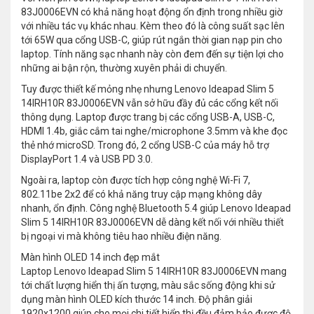
83J0006EVN có khả năng hoạt động ổn định trong nhiều giờ
với nhiều tác vụ khác nhau. Kèm theo đó là công suất sạc lên
tới 65W qua cổng USB-C, giúp rút ngắn thời gian nạp pin cho
laptop. Tính năng sạc nhanh này còn đem đến sự tiện lợi cho
những ai bận rộn, thường xuyên phải di chuyển.
Tuy được thiết kế mỏng nhẹ nhưng Lenovo Ideapad Slim 5
14IRH10R 83J0006EVN vẫn sở hữu đầy đủ các cổng kết nối
thông dụng. Laptop được trang bị các cổng USB-A, USB-C,
HDMI 1.4b, giắc cắm tai nghe/microphone 3.5mm và khe đọc
thẻ nhớ microSD. Trong đó, 2 cổng USB-C của máy hỗ trợ
DisplayPort 1.4 và USB PD 3.0.
Ngoài ra, laptop còn được tích hợp công nghệ Wi-Fi 7,
802.11be 2x2 để có khả năng truy cập mạng không dây
nhanh, ổn định. Công nghệ Bluetooth 5.4 giúp Lenovo Ideapad
Slim 5 14IRH10R 83J0006EVN dễ dàng kết nối với nhiều thiết
bị ngoại vi mà không tiêu hao nhiều điện năng.
Màn hình OLED 14 inch đẹp mắt
Laptop Lenovo Ideapad Slim 5 14IRH10R 83J0006EVN mang
tới chất lượng hiển thị ấn tượng, màu sắc sống động khi sử
dụng màn hình OLED kích thước 14 inch. Độ phân giải
1920x1200 giúp cho mọi chi tiết hiển thị đều đảm bảo được độ