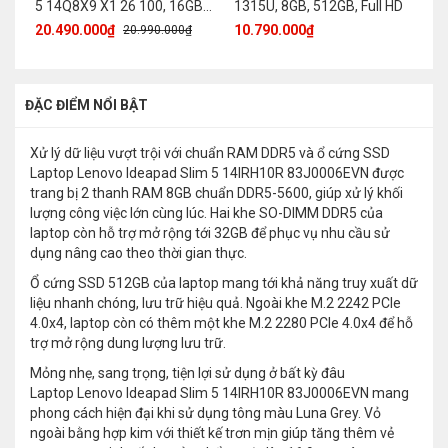
5 14Q8X9 X1 26 100, 16GB,
1315U, 8GB, 512GB, Full HD
OL
512GB, WUXGA OLED
32
20.490.000₫
10.790.000₫
32
20.990.000₫
1
ĐẶC ĐIỂM NỔI BẬT
Xử lý dữ liệu vượt trội với chuẩn RAM DDR5 và ổ cứng SSD
Laptop Lenovo Ideapad Slim 5 14IRH10R 83J0006EVN được
trang bị 2 thanh RAM 8GB chuẩn DDR5-5600, giúp xử lý khối
lượng công việc lớn cùng lúc. Hai khe SO-DIMM DDR5 của
laptop còn hỗ trợ mở rộng tới 32GB để phục vụ nhu cầu sử
dụng nâng cao theo thời gian thực.
Ổ cứng SSD 512GB của laptop mang tới khả năng truy xuất dữ
liệu nhanh chóng, lưu trữ hiệu quả. Ngoài khe M.2 2242 PCIe
4.0x4, laptop còn có thêm một khe M.2 2280 PCIe 4.0x4 để hỗ
trợ mở rộng dung lượng lưu trữ.
Mỏng nhẹ, sang trọng, tiện lợi sử dụng ở bất kỳ đâu
Laptop Lenovo Ideapad Slim 5 14IRH10R 83J0006EVN mang
phong cách hiện đại khi sử dụng tông màu Luna Grey. Vỏ
ngoài bằng hợp kim với thiết kế trơn mịn giúp tăng thêm vẻ