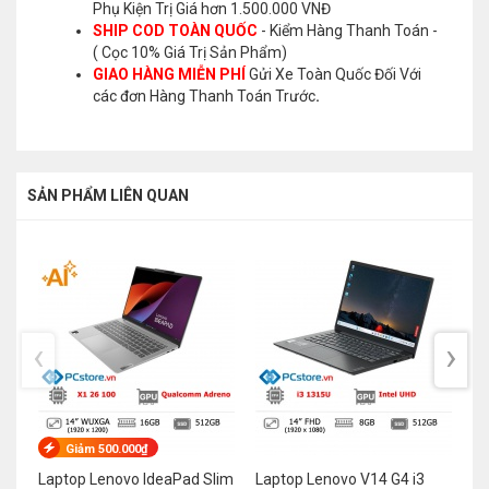
Phụ Kiện Trị Giá hơn 1.500.000 VNĐ
SHIP COD TOÀN QUỐC
- Kiểm Hàng Thanh Toán -
( Cọc 10% Giá Trị Sản Phẩm)
GIAO HÀNG MIỄN PHÍ
Gửi Xe Toàn Quốc Đối Với
các đơn Hàng Thanh Toán Trước
.
SẢN PHẨM LIÊN QUAN
‹
›
Giảm 500.000₫
Laptop Lenovo IdeaPad Slim
Laptop Lenovo V14 G4 i3
La