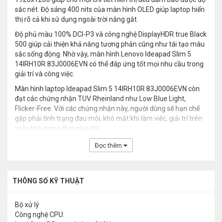
sắc nét. Độ sáng 400 nits của màn hình OLED giúp laptop hiển
thị rõ cả khi sử dụng ngoài trời nắng gắt.
Độ phủ màu 100% DCI-P3 và công nghệ DisplayHDR true Black
500 giúp cải thiện khả năng tương phản cũng như tái tạo màu
sắc sống động. Nhờ vậy, màn hình Lenovo Ideapad Slim 5
14IRH10R 83J0006EVN có thể đáp ứng tốt mọi nhu cầu trong
giải trí và công việc.
Màn hình laptop Ideapad Slim 5 14IRH10R 83J0006EVN còn
đạt các chứng nhận TUV Rheinland như Low Blue Light,
Flicker-Free. Với các chứng nhận này, người dùng sẽ hạn chế
gặp phải tình trạng đau mỏi, khô mắt khi làm việc, giải trí trên
máy tính trong thời gian dài.
Đọc thêm
THÔNG SỐ KỸ THUẬT
Bộ xử lý
Công nghệ CPU: