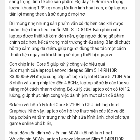
sang trọng, tinh tế cho sản phẩm. Độ dày 16.9mm và trọng
lượng khoảng 1.39kg mang tới tính linh hoạt cao, giúp laptop
tiện lợi mang theo và sử dụng ở mọi nơi.
Dù mỏng nhẹ nhưng sản phẩm vẫn có độ bền cao khi được
hoàn thiện theo tiêu chuẩn MIL-STD-810H. Bàn phím của
laptop được thiết kế kèm đèn nền, giúp người dùng gõ phím
chính xác hơn, kể cả trong môi trường thiếu sáng. Bàn di chuột
hỗ trợ cảm ứng đa điểm, giúp người dùng thao tác một cách
thuận tiện ngay cả khi không sử dụng thiết bị ngoại vi.
Con chip Intel Core 5 giúp xử lý công việc hiệu quả
Sức mạnh của laptop Lenovo Ideapad Slim 5 14IRH10R
83J0006EVN được cung cấp bởi bộ xử lý Intel Core 5 210H. Với
8 nhân và xung nhịp lên đến 4.8GHz, laptop sẽ xử lý các tác vụ
nặng một cách nhanh chóng. Bộ xử lý của laptop còn có tới 12
luồng, giúp thực hiện công việc đa nhiệm một cách dễ dàng.
Đi kèm với bộ xử lý Intel Core 5 210H là GPU tích hợp Intel
Graphics. Nhờ vậy, laptop còn hỗ trợ thực hiện các tác vụ đồ
hoạ cơ bản và tầm trung như chỉnh sửa hình ảnh, chơi các tựa
game online phổ biến,...
Hoạt động ổn định với viên pin 60Wh, kết nối linh hoạt
Với viên pin 60Wh, laptop Lenovo Ideapad Slim 5 14IRH10R