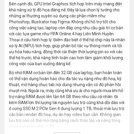
Bên cạnh đó, GPU Intel Graphics tích hợp trên máy mang đến
khả năng xử lý đồ họa đáng nể. Đây là lựa chọn lý tưởng cho
những ai thường xuyên sử dụng các phần mềm như
Photoshop, Illustrator hay Figma. Không chỉ hỗ trợ tốt cho
công việc sáng tạo, laptop còn đáp ứng nhu cầu giải trí cơ bản
với các tựa game như FIFA Online 4 hay Liên Minh Huyền
Thoại ở cấu hình hợp lý. Điểm đặc biệt ở thế hệ chip này là nhân
xử lý AI (NPU) tích hợp, giúp phân bổ tác vụ thông minh và tối
ưu hóa hiệu năng, đồng thời cải thiện thời lượng pin so với các
thế hệ trước, khả năng tính toán cao hơn làm giảm khối lượng
công việc của bạn xuống đáng kể.
Bộ nhớ RAM cơ bản lớn đến 32 GB của laptop, bạn hoàn toàn
có thể vận dụng hoàn hảo cho đa tác vụ nặng như đồ hoạ, kỹ
thuật, mở hàng chục tab nội dung nhưng vẫn có độ phản hồi
mượt mà. Ngoài ra, máy cũng khá ưu ái cho người mua khi hỗ
trợ nâng RAM được lên tận 64 GB theo nhu cầu cá nhân. Đi
kèm RAM lớn thì lượng tài nguyên lưu trữ cũng khá dồi dào với
ổ cứng SSD M.2 PCIe Gen 4 dung lượng 1 TB, thoải mái lưu trữ
các bản render đồ hoạ, dự án hay video bạn cần. Không gian
lưu trữ còn có thể mở rộng bằng cách tháo lắp và nâng tổng
dung lượng lên đến 2 TB.