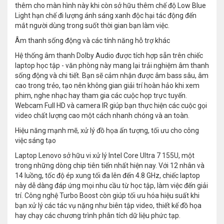
thêm cho màn hình này khi còn sở hữu thêm chế độ Low Blue
Light hạn chế đi lượng ánh sáng xanh độc hại tác động đến
mắt người dùng trong suốt thời gian bạn làm việc.
Âm thanh sống động và các tính năng hỗ trợ khác
Hệ thống âm thanh Dolby Audio được tích hợp sẵn trên chiếc
laptop học tập - văn phòng này mang lại trải nghiệm âm thanh
sống động và chi tiết. Bạn sẽ cảm nhận được âm bass sâu, âm
cao trong trẻo, tạo nên không gian giải trí hoàn hảo khi xem
phim, nghe nhạc hay tham gia các cuộc họp trực tuyến.
Webcam Full HD và camera IR giúp bạn thực hiện các cuộc gọi
video chất lượng cao một cách nhanh chóng và an toàn.
Hiệu năng mạnh mẽ, xử lý đồ họa ấn tượng, tối ưu cho công
việc sáng tạo
Laptop Lenovo sở hữu vi xử lý Intel Core Ultra 7 155U, một
trong những dòng chip tiên tiến nhất hiện nay. Với 12 nhân và
14 luồng, tốc độ ép xung tối đa lên đến 4.8 GHz, chiếc laptop
này dễ dàng đáp ứng mọi nhu cầu từ học tập, làm việc đến giải
trí. Công nghệ Turbo Boost còn giúp tối ưu hóa hiệu suất khi
bạn xử lý các tác vụ nặng như biên tập video, thiết kế đồ họa
hay chạy các chương trình phân tích dữ liệu phức tạp.