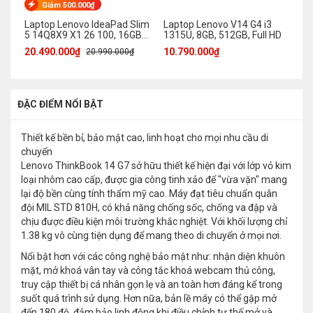
Giảm 500.000₫
Laptop Lenovo IdeaPad Slim
Laptop Lenovo V14 G4 i3
La
5 14Q8X9 X1 26 100, 16GB,
1315U, 8GB, 512GB, Full HD
OL
512GB, WUXGA OLED
32
20.490.000₫
10.790.000₫
32
20.990.000₫
1
ĐẶC ĐIỂM NỔI BẬT
Thiết kế bền bỉ, bảo mật cao, linh hoạt cho mọi nhu cầu di
chuyển
Lenovo ThinkBook 14 G7 sở hữu thiết kế hiện đại với lớp vỏ kim
loại nhôm cao cấp, được gia công tinh xảo để "vừa vặn" mang
lại độ bền cùng tính thẩm mỹ cao. Máy đạt tiêu chuẩn quân
đội MIL STD 810H, có khả năng chống sốc, chống va đập và
chịu được điều kiện môi trường khắc nghiệt. Với khối lượng chỉ
1.38 kg vô cùng tiện dụng để mang theo di chuyển ở mọi nơi.
Nổi bật hơn với các công nghệ bảo mật như: nhận diện khuôn
mặt, mở khoá vân tay và công tắc khoá webcam thủ công,
truy cập thiết bị cá nhân gọn lẹ và an toàn hơn đáng kể trong
suốt quá trình sử dụng. Hơn nữa, bản lề máy có thể gập mở
đến 180 độ, đảm bảo linh động khi điều chỉnh tư thế mở và