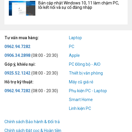
Bản cập nhật Windows 10, 11 làm chậm PC,
lỗi kết nối và sự cố đăng nhập
Tư vấn mua hàng:
Laptop
0962.94.7282
PC
0906.34.2898
(08:00 - 20:30)
Apple
Góp ý, khiếu nại:
PC Đồng bộ - AIO
0925.52.1242
(08:00 - 20:30)
Thiết bị văn phòng
Hỗ trợ kỹ thuật:
Máy cũ giá rẻ
0962.94.7282
(08:00 - 20:30)
Phụ kiện PC - Laptop
Smart Home
Linh kiện PC
Chính sách Bảo hành & Đổi trả
Chính sách Đặt cọc & Hoàn tiền