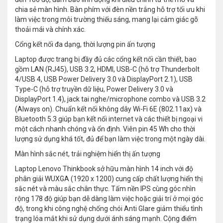
chia sẻ màn hình. Bàn phím với đèn nền trắng hỗ trợ tối ưu khi
làm việc trong môi trường thiếu sáng, mang lại cảm giác gõ
thoải mái và chính xác.
Cổng kết nối đa dạng, thời lượng pin ấn tượng
Laptop được trang bị đầy đủ các cổng kết nối cần thiết, bao
gồm LAN (RJ45), USB 3.2, HDMI, USB-C (hỗ trợ Thunderbolt
4/USB 4, USB Power Delivery 3.0 và DisplayPort 2.1), USB
Type-C (hỗ trợ truyền dữ liệu, Power Delivery 3.0 và
DisplayPort 1.4), jack tai nghe/microphone combo và USB 3.2
(Always on). Chuẩn kết nối không dây Wi-Fi 6E (802.11ax) và
Bluetooth 5.3 giúp bạn kết nối internet và các thiết bị ngoại vi
một cách nhanh chóng và ổn định. Viên pin 45 Wh cho thời
lượng sử dụng khá tốt, đủ để bạn làm việc trong một ngày dài.
Màn hình sắc nét, trải nghiệm hiển thị ấn tượng
Laptop Lenovo Thinkbook sở hữu màn hình 14 inch với độ
phân giải WUXGA (1920 x 1200) cung cấp chất lượng hiển thị
sắc nét và màu sắc chân thực. Tấm nền IPS cùng góc nhìn
rộng 178 độ giúp bạn dễ dàng làm việc hoặc giải trí ở mọi góc
độ, trong khi công nghệ chống chói Anti Glare giảm thiểu tình
trạng lóa mắt khi sử dụng dưới ánh sáng mạnh. Cộng điểm