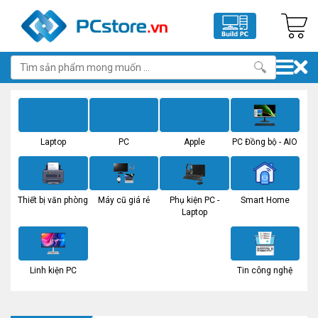
Laptop
PC
Apple
PC Đồng bộ - AIO
Thiết bị văn phòng
Máy cũ giá rẻ
Phụ kiện PC -
Smart Home
Laptop
Linh kiện PC
Tin công nghệ
Miễn phí vệ sinh, bảo dưỡng Laptop -