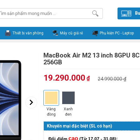
Bu
Thiết bị văn phòng
Máy cũ giá rẻ
Phụ kiện PC - Laptop
MacBook Air M2 13 inch 8GPU 8
256GB
19.290.000
₫
24.990.000 ₫
Vàng
Xanh
đồng
đen
Khuyến mại đặc biệt (SL có hạn)
cao
Đổi điểm
(Từ 17.07 - 31.08):