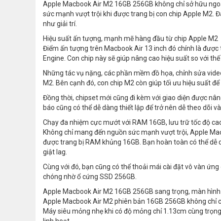
Apple Macbook Air M2 16GB 256GB không chỉ sở hữu ngoại
sức mạnh vượt trội khi được trang bị con chip Apple M2. Đ
như giải trí.
Hiệu suất ấn tượng, mạnh mẽ hàng đầu từ chip Apple M2
Điểm ấn tượng trên Macbook Air 13 inch đó chính là được t
Engine. Con chip này sẽ giúp nâng cao hiệu suất so với th
Những tác vụ nặng, các phần mềm đồ họa, chỉnh sửa video
M2. Bên cạnh đó, con chip M2 còn giúp tối ưu hiệu suất để c
Đồng thời, chipset mới cũng đi kèm với giao diện được nân
báo cũng có thể dễ dàng thiết lập để trở nên dễ theo dõi và
Chạy đa nhiệm cực mướt với RAM 16GB, lưu trữ tốc độ ca
Không chỉ mang đến nguồn sức mạnh vượt trội, Apple Mac
được trang bị RAM khủng 16GB. Bạn hoàn toàn có thể dễ 
giật lag.
Cùng với đó, bạn cũng có thể thoải mái cài đặt vô vàn ứng d
chóng nhờ ổ cứng SSD 256GB.
Apple Macbook Air M2 16GB 256GB sang trọng, màn hình 
Apple Macbook Air M2 phiên bản 16GB 256GB không chỉ có c
Máy siêu mỏng nhẹ khi có độ mỏng chỉ 1.13cm cùng trọng l