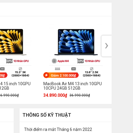
›
00₫
Giảm 2.100.000₫
Giảm 9
4 15 inch 10GPU
MacBook Air M4 13 inch 10GPU
MacBook 
12GB
10CPU 24GB 512GB
8CPU 24
34.890.000₫
33.490.0
36.990.000₫
36.990.000₫
THÔNG SỐ KỸ THUẬT
Thời điểm ra mắt
Tháng 6 năm 2022