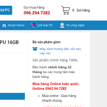
Gọi mua hàng
ild PC
0
Giỏ hàng
096.294.7282
Smart Home
Linh kiện PC
Tin công nghệ
CPU 16GB
Bộ sản phẩm gồm:
Máy, sách hướng dẫn, cốc sạc,
cáp sạc
Sản phẩm chính hãng 100%.
Bảo hành
chính hãng 12
tháng
tại các trung tâm bảo
hành hãng.
Mua hàng Online toàn quốc:
Hotline 0962.94.7282
Mua online - Giao hàng
nhanh chóng.