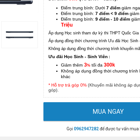
Điểm trung bình: Dưới
7 điểm
giảm ng
Điểm trung bình:
7 điểm < 9 điểm
giảm
Điểm trung bình:
9 điểm - 10 điểm
giả
Triệu
Áp dụng Học sinh tham dự kỳ thi THPT Quốc Gia
Áp dụng đồng thời chương trình Ưu đãi Học Sinh 
Không áp dụng đồng thời chương trình khuyến mã
Ưu đãi Học Sinh - Sinh Viên
:
3
300k
Giảm thêm
tối đa
%
Không áp dụng đồng thời chương trình
khác
* Hỗ trợ trả góp 0%
(Khuyến mãi không áp dụn
góp).
MUA NGAY
Gọi
0962947282
để được tư vấn mua