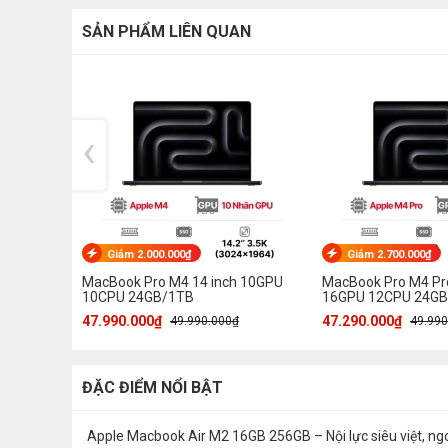
SẢN PHẨM LIÊN QUAN
‹
Giảm 2.000.000₫
Giảm 2.700.000₫
MacBook Pro M4 14 inch 10GPU
MacBook Pro M4 Pro
10CPU 24GB/1TB
16GPU 12CPU 24G
47.990.000₫
47.290.000₫
49.990.000₫
49.990
ĐẶC ĐIỂM NỔI BẬT
Apple Macbook Air M2 16GB 256GB – Nội lực siêu việt, ng