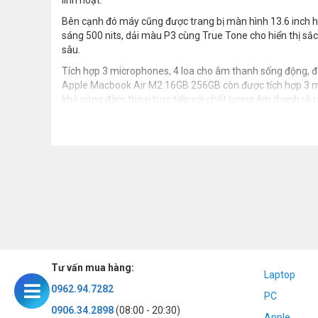
linh hoạt.
Bên cạnh đó máy cũng được trang bị màn hình 13.6 inch hi
sáng 500 nits, dải màu P3 cùng True Tone cho hiển thị sắ
sâu.
Tích hợp 3 microphones, 4 loa cho âm thanh sống động, 
Apple Macbook Air M2 16GB 256GB còn được tích hợp 3 m
khả năng đàm thoại trực tiếp với chất lượng âm thanh rõ r
Tư vấn mua hàng:
Laptop
0962.94.7282
PC
0906.34.2898
(08:00 - 20:30)
Apple