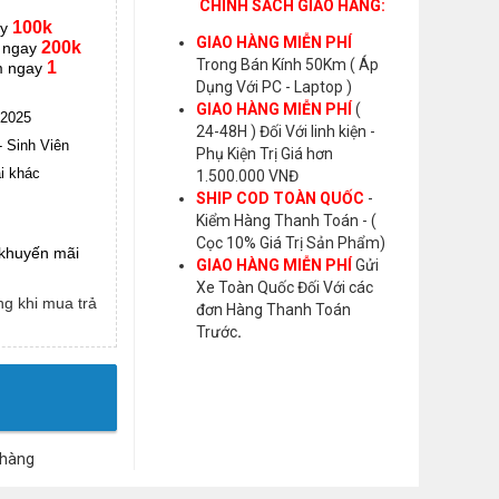
CHÍNH SÁCH GIAO HÀNG:
100k
ay
GIAO HÀNG MIỄN PHÍ
200k
 ngay
Trong Bán Kính 50Km ( Áp
1
m ngay
Dụng Với PC - Laptop )
GIAO HÀNG MIỄN PHÍ
(
 2025
24-48H ) Đối Với linh kiện -
- Sinh Viên
Phụ Kiện Trị Giá hơn
i khác
1.500.000 VNĐ
SHIP COD TOÀN QUỐC
-
Kiểm Hàng Thanh Toán - (
Cọc 10% Giá Trị Sản Phẩm)
 khuyến mãi
GIAO HÀNG MIỄN PHÍ
Gửi
Xe Toàn Quốc Đối Với các
g khi mua trả
đơn Hàng Thanh Toán
Trước
.
 hàng