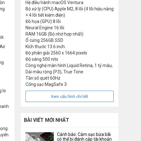
uồn
Hệ điều hành
macOS Ventura
ũng
Bộ xử lý (CPU)
Apple M2, 8 lõi (4 lõi hiệu năng
+ 4 lõi tiết kiệm điện)
Đồ họa (GPU)
8 lõi
Neural Engine
16 lõi
RAM
16GB (Bộ nhớ hợp nhất)
ời.
Ổ cứng
256GB SSD
Air
Kích thước
13.6 inch
Độ phân giải
2560 x 1664 pixels
Độ sáng
500 nits
ng
Công nghệ màn hình
Liquid Retina, 1 tỷ màu,
Dải màu rộng (P3), True Tone
Tần số quét
60Hz
Cổng sạc
MagSafe 3
 lo
Xem cấu hình chi tiết
nhanh
BÀI VIẾT MỚI NHẤT
rọng.
Cảnh báo: Cắm sạc bừa bãi
huyển
có thể bị đánh cắp tài khoản