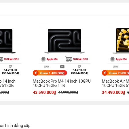
Giảm 1.400.000₫
Giảm 2.500.0
 14 inch
MacBook Pro M4 14 inch 10GPU
MacBook Air M
B/512GB
10CPU 16GB/1TB
10CPU 16GB 5
43.590.000₫
34.490.000₫
.000₫
44.990.000₫
oại hình đẳng cấp