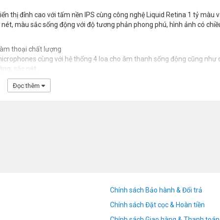
ển thị đỉnh cao với tấm nền IPS cùng công nghệ Liquid Retina 1 tỷ màu 
c nét, màu sắc sống động với độ tương phản phong phú, hình ảnh có chiề
đàm thoại chất lượng
icrophones cùng với hệ thống 4 loa cho âm thanh sống động cũng như 
àng, sắc nét.
Đọc thêm
Chính sách Bảo hành & Đổi trả
Chính sách Đặt cọc & Hoàn tiền
Chính sách Giao hàng & Thanh toán